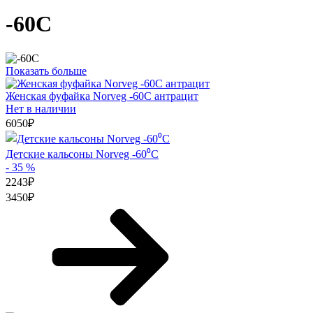
-60C
Показать больше
Женская фуфайка Norveg -60С антрацит
Нет в наличии
6050
₽
Детские кальсоны Norveg -60⁰С
- 35 %
2243
₽
3450
₽