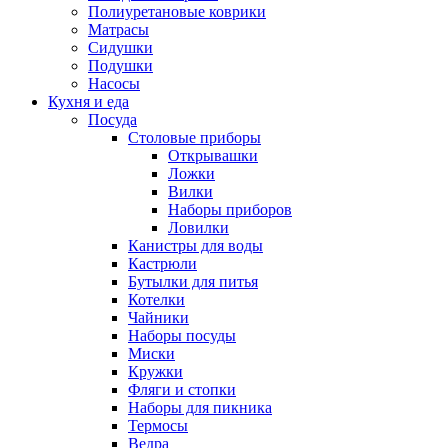
Полиуретановые коврики
Матрасы
Сидушки
Подушки
Насосы
Кухня и еда
Посуда
Столовые приборы
Открывашки
Ложки
Вилки
Наборы приборов
Ловилки
Канистры для воды
Кастрюли
Бутылки для питья
Котелки
Чайники
Наборы посуды
Миски
Кружки
Фляги и стопки
Наборы для пикника
Термосы
Ведра