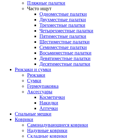
Пляжные палатки
Часто ищут
Одноместные палатки
Двухместные палатки
Трехместные палатки
Четырехместные палатки
Пятиместные палатки
Шестиместные палатки
Семиместные палатки
Восьмиместные палатки
Девятиместные палатки
Десятиместные палатки
Рюкзаки и сумки
Рюкзаки
Сумки
Гермоупаковка
Аксессуары
Косметички
Накидки
Аптечки
Спальные мешки
Коврики
Самонадувающиеся коврики
Надувные коврики
Складные коврики