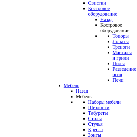
Свистки
Костровое
оборудование
Назад
Костровое
оборудование
Топоры
Лопаты
Треноги
Мангалы
и грили
Пилы
Разведение
огня
Печи
Мебель
Назад
Мебель
Наборы мебели
Шезлонги
Табуреты
Столы
Стулья
Кресла
Зонты