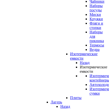
Чайники
Наборы
посуды
Миски
Кружки
Фляги и
стопки
Наборы
для
пикника
Термосы
Ведра
Изотермические
емкости
Назад
Изотермические
емкости
Изотермич
контейнер
Автохолод
Изотермич
сумки
Плиты
Лагерь
Назад