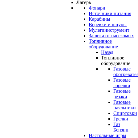
Лагерь
Фонари
Источники питания
Карабины
Веревки и шнуры
Мультиинструмент
Защита от насекомых
Топливное
оборудование
Назад
Топливное
оборудование
Газовые
обогревате
Газовые
горелки
Газовые
резаки
Газовые
паяльники
Спиртовки
Грелки
Газ
Бензин
Настольные игры