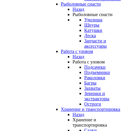
Рыболовные снасти
Назад
Рыболовные снасти
Удилища
Шнуры
Катушки
Леска
Запчасти и
аксессуары
Работа с уловом
Назад
Работа с уловом
Подсачеки
Подъемники
Раколовки
Багры
Захваты
Зевники и
экстракторы
Остроги
Хранение и транспортировка
Назад
Хранение и
транспортировка
Садки