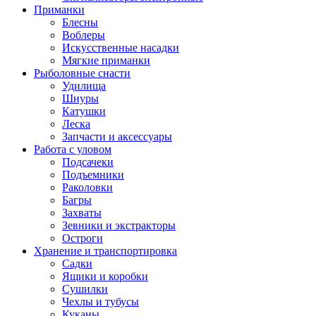
Приманки
Блесны
Воблеры
Искусственные насадки
Мягкие приманки
Рыболовные снасти
Удилища
Шнуры
Катушки
Леска
Запчасти и аксессуары
Работа с уловом
Подсачеки
Подъемники
Раколовки
Багры
Захваты
Зевники и экстракторы
Остроги
Хранение и транспортировка
Садки
Ящики и коробки
Сушилки
Чехлы и тубусы
Куканы