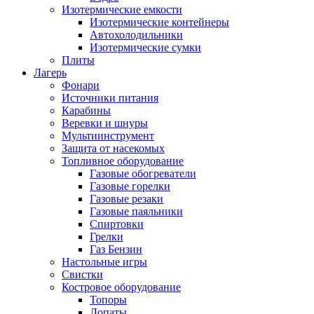
Изотермические емкости
Изотермические контейнеры
Автохолодильники
Изотермические сумки
Плиты
Лагерь
Фонари
Источники питания
Карабины
Веревки и шнуры
Мультиинструмент
Защита от насекомых
Топливное оборудование
Газовые обогреватели
Газовые горелки
Газовые резаки
Газовые паяльники
Спиртовки
Грелки
Газ Бензин
Настольные игры
Свистки
Костровое оборудование
Топоры
Лопаты