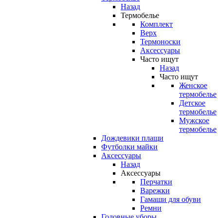
Назад
Термобелье
Комплект
Верх
Термоноски
Аксессуары
Часто ищут
Назад
Часто ищут
Женское
термобелье
Детское
термобелье
Мужское
термобелье
Дождевики плащи
Футболки майки
Аксессуары
Назад
Аксессуары
Перчатки
Варежки
Гамаши для обуви
Ремни
Головные уборы