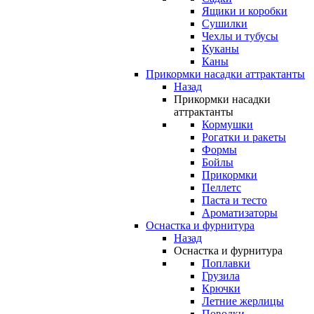
Ящики и коробки
Сушилки
Чехлы и тубусы
Куканы
Каны
Прикормки насадки аттрактанты
Назад
Прикормки насадки
аттрактанты
Кормушки
Рогатки и ракеты
Формы
Бойлы
Прикормки
Пеллетс
Паста и тесто
Ароматизаторы
Оснастка и фурнитура
Назад
Оснастка и фурнитура
Поплавки
Грузила
Крючки
Летние жерлицы
Поводки