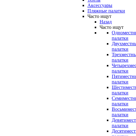
Аксессуары
Пляжные палатки
Часто ищут
Назад
Часто ищут
Одноместн
палатки
Двухместн
палатки
Трехместн
палатки
Четырехме
палатки
Пятиместн
палатки
Шестимест
палатки
Семиместн
палатки
Восьмимес
палатки
Девятимес
палатки
Десятимес