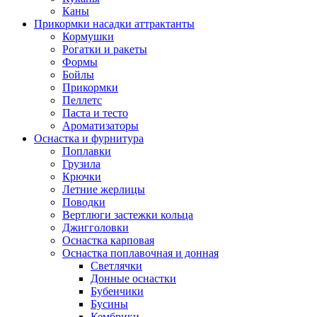
Каны
Прикормки насадки аттрактанты
Кормушки
Рогатки и ракеты
Формы
Бойлы
Прикормки
Пеллетс
Паста и тесто
Ароматизаторы
Оснастка и фурнитура
Поплавки
Грузила
Крючки
Летние жерлицы
Поводки
Вертлюги застежки кольца
Джигголовки
Оснастка карповая
Оснастка поплавочная и донная
Светлячки
Донные оснастки
Бубенчики
Бусины
Кембрики