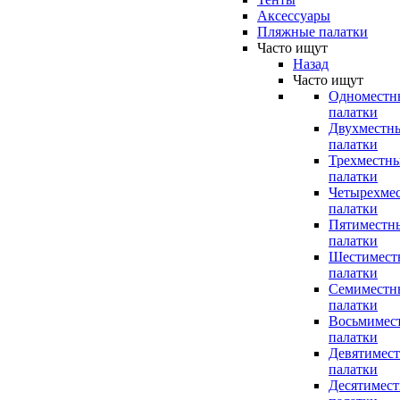
Аксессуары
Пляжные палатки
Часто ищут
Назад
Часто ищут
Одноместн
палатки
Двухместн
палатки
Трехместн
палатки
Четырехме
палатки
Пятиместн
палатки
Шестимест
палатки
Семиместн
палатки
Восьмимес
палатки
Девятимес
палатки
Десятимес