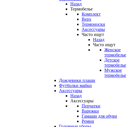
Назад
Термобелье
Комплект
Верх
Термоноски
Аксессуары
Часто ищут
Назад
Часто ищут
Женское
термобелье
Детское
термобелье
Мужское
термобелье
Дождевики плащи
Футболки майки
Аксессуары
Назад
Аксессуары
Перчатки
Варежки
Гамаши для обуви
Ремни
Головные уборы