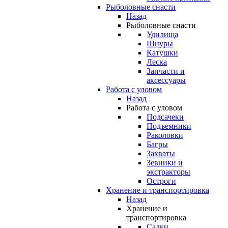
Рыболовные снасти
Назад
Рыболовные снасти
Удилища
Шнуры
Катушки
Леска
Запчасти и
аксессуары
Работа с уловом
Назад
Работа с уловом
Подсачеки
Подъемники
Раколовки
Багры
Захваты
Зевники и
экстракторы
Остроги
Хранение и транспортировка
Назад
Хранение и
транспортировка
Садки