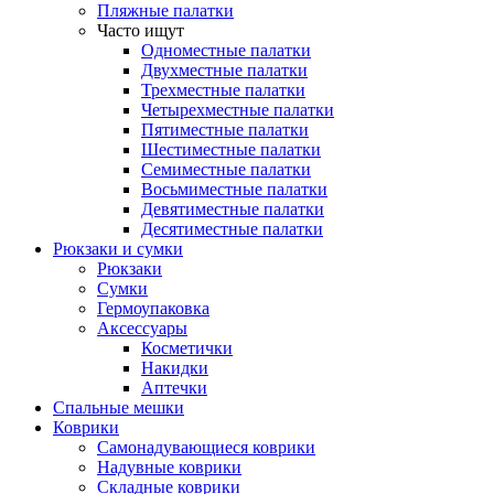
Пляжные палатки
Часто ищут
Одноместные палатки
Двухместные палатки
Трехместные палатки
Четырехместные палатки
Пятиместные палатки
Шестиместные палатки
Семиместные палатки
Восьмиместные палатки
Девятиместные палатки
Десятиместные палатки
Рюкзаки и сумки
Рюкзаки
Сумки
Гермоупаковка
Аксессуары
Косметички
Накидки
Аптечки
Спальные мешки
Коврики
Самонадувающиеся коврики
Надувные коврики
Складные коврики