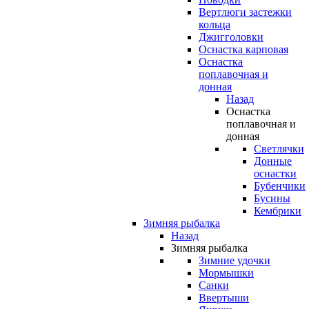
Вертлюги застежки
кольца
Джигголовки
Оснастка карповая
Оснастка
поплавочная и
донная
Назад
Оснастка
поплавочная и
донная
Светлячки
Донные
оснастки
Бубенчики
Бусины
Кембрики
Зимняя рыбалка
Назад
Зимняя рыбалка
Зимние удочки
Мормышки
Санки
Ввертыши