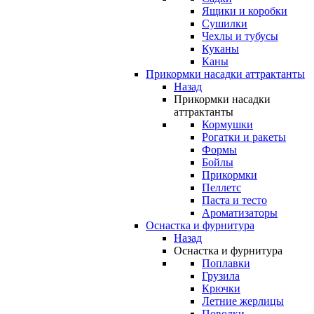
Ящики и коробки
Сушилки
Чехлы и тубусы
Куканы
Каны
Прикормки насадки аттрактанты
Назад
Прикормки насадки
аттрактанты
Кормушки
Рогатки и ракеты
Формы
Бойлы
Прикормки
Пеллетс
Паста и тесто
Ароматизаторы
Оснастка и фурнитура
Назад
Оснастка и фурнитура
Поплавки
Грузила
Крючки
Летние жерлицы
Поводки