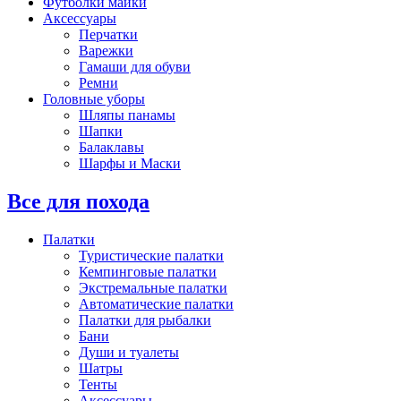
Футболки майки
Аксессуары
Перчатки
Варежки
Гамаши для обуви
Ремни
Головные уборы
Шляпы панамы
Шапки
Балаклавы
Шарфы и Маски
Все для похода
Палатки
Туристические палатки
Кемпинговые палатки
Экстремальные палатки
Автоматические палатки
Палатки для рыбалки
Бани
Души и туалеты
Шатры
Тенты
Аксессуары