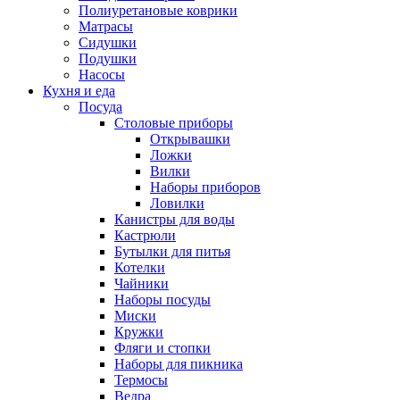
Полиуретановые коврики
Матрасы
Сидушки
Подушки
Насосы
Кухня и еда
Посуда
Столовые приборы
Открывашки
Ложки
Вилки
Наборы приборов
Ловилки
Канистры для воды
Кастрюли
Бутылки для питья
Котелки
Чайники
Наборы посуды
Миски
Кружки
Фляги и стопки
Наборы для пикника
Термосы
Ведра