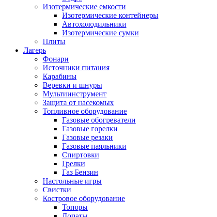
Изотермические емкости
Изотермические контейнеры
Автохолодильники
Изотермические сумки
Плиты
Лагерь
Фонари
Источники питания
Карабины
Веревки и шнуры
Мультиинструмент
Защита от насекомых
Топливное оборудование
Газовые обогреватели
Газовые горелки
Газовые резаки
Газовые паяльники
Спиртовки
Грелки
Газ Бензин
Настольные игры
Свистки
Костровое оборудование
Топоры
Лопаты