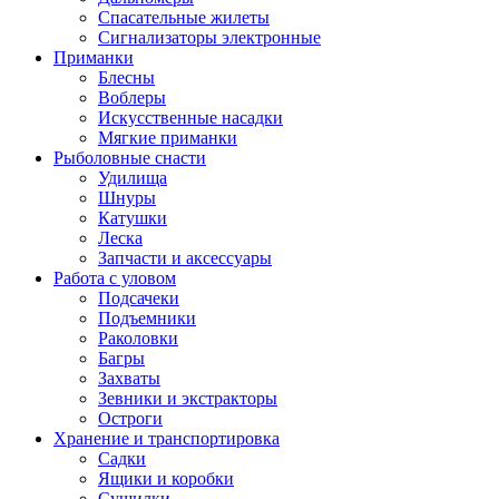
Спасательные жилеты
Сигнализаторы электронные
Приманки
Блесны
Воблеры
Искусственные насадки
Мягкие приманки
Рыболовные снасти
Удилища
Шнуры
Катушки
Леска
Запчасти и аксессуары
Работа с уловом
Подсачеки
Подъемники
Раколовки
Багры
Захваты
Зевники и экстракторы
Остроги
Хранение и транспортировка
Садки
Ящики и коробки
Сушилки