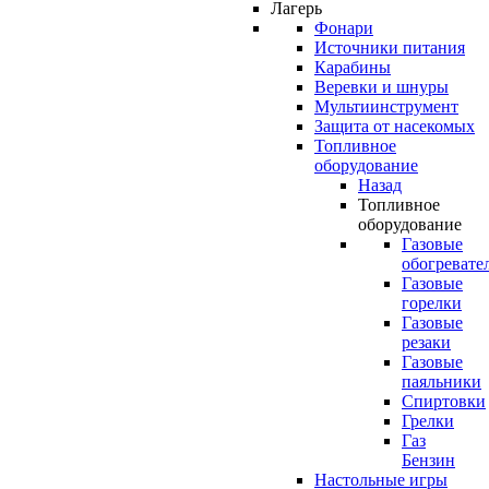
Лагерь
Фонари
Источники питания
Карабины
Веревки и шнуры
Мультиинструмент
Защита от насекомых
Топливное
оборудование
Назад
Топливное
оборудование
Газовые
обогревате
Газовые
горелки
Газовые
резаки
Газовые
паяльники
Спиртовки
Грелки
Газ
Бензин
Настольные игры