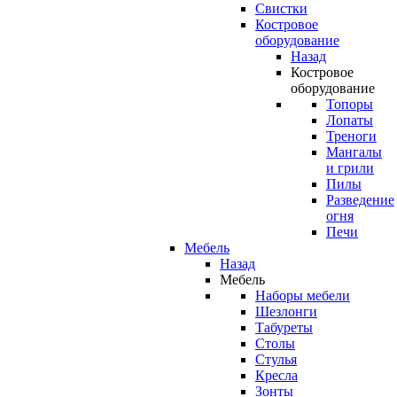
Свистки
Костровое
оборудование
Назад
Костровое
оборудование
Топоры
Лопаты
Треноги
Мангалы
и грили
Пилы
Разведение
огня
Печи
Мебель
Назад
Мебель
Наборы мебели
Шезлонги
Табуреты
Столы
Стулья
Кресла
Зонты