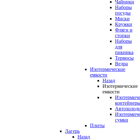
Чайники
Наборы
посуды
Миски
Кружки
Фляги и
стопки
Наборы
для
пикника
Термосы
Ведра
Изотермические
емкости
Назад
Изотермические
емкости
Изотермич
контейнер
Автохолод
Изотермич
сумки
Плиты
Лагерь
Назад