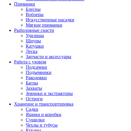
Приманки
Блесны
Воблеры
Искусственные насадки
Мягкие приманки
Рыболовные снасти
Удилища
Шнуры
Катушки
Леска
Запчасти и аксессуары
Работа с уловом
Подсачеки
Подъемники
Раколовки
Багры
Захваты
Зевники и экстракторы
Остроги
Хранение и транспортировка
Садки
Ящики и коробки
Сушилки
Чехлы и тубусы
Куканы