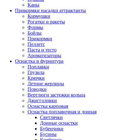
Каны
Прикормки насадки аттрактанты
Кормушки
Рогатки и ракеты
Формы
Бойлы
Прикормки
Пеллетс
Паста и тесто
Ароматизаторы
Оснастка и фурнитура
Поплавки
Грузила
Крючки
Летние жерлицы
Поводки
Вертлюги застежки кольца
Джигголовки
Оснастка карповая
Оснастка поплавочная и донная
Светлячки
Донные оснастки
Бубенчики
Бусины
Кембрики