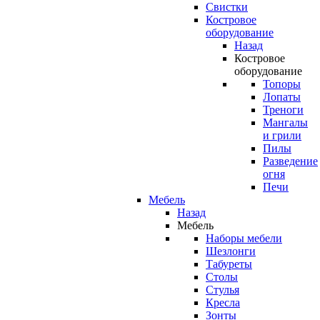
Свистки
Костровое
оборудование
Назад
Костровое
оборудование
Топоры
Лопаты
Треноги
Мангалы
и грили
Пилы
Разведение
огня
Печи
Мебель
Назад
Мебель
Наборы мебели
Шезлонги
Табуреты
Столы
Стулья
Кресла
Зонты