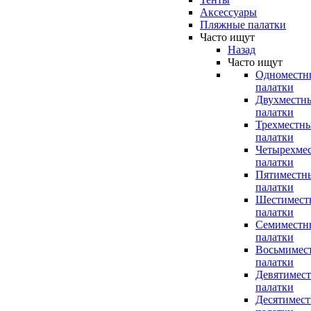
Аксессуары
Пляжные палатки
Часто ищут
Назад
Часто ищут
Одноместн
палатки
Двухместн
палатки
Трехместн
палатки
Четырехме
палатки
Пятиместн
палатки
Шестимест
палатки
Семиместн
палатки
Восьмимес
палатки
Девятимес
палатки
Десятимес