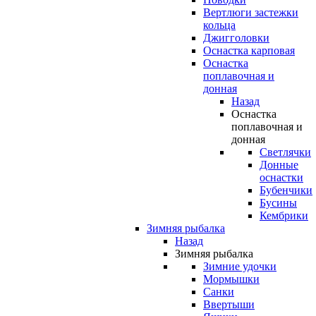
Вертлюги застежки
кольца
Джигголовки
Оснастка карповая
Оснастка
поплавочная и
донная
Назад
Оснастка
поплавочная и
донная
Светлячки
Донные
оснастки
Бубенчики
Бусины
Кембрики
Зимняя рыбалка
Назад
Зимняя рыбалка
Зимние удочки
Мормышки
Санки
Ввертыши