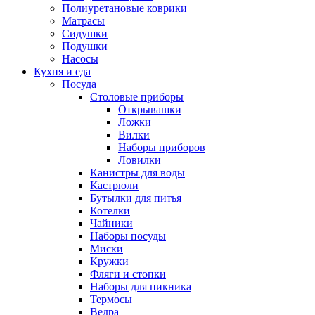
Полиуретановые коврики
Матрасы
Сидушки
Подушки
Насосы
Кухня и еда
Посуда
Столовые приборы
Открывашки
Ложки
Вилки
Наборы приборов
Ловилки
Канистры для воды
Кастрюли
Бутылки для питья
Котелки
Чайники
Наборы посуды
Миски
Кружки
Фляги и стопки
Наборы для пикника
Термосы
Ведра