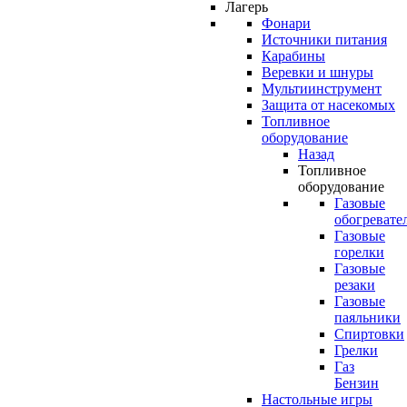
Лагерь
Фонари
Источники питания
Карабины
Веревки и шнуры
Мультиинструмент
Защита от насекомых
Топливное
оборудование
Назад
Топливное
оборудование
Газовые
обогревате
Газовые
горелки
Газовые
резаки
Газовые
паяльники
Спиртовки
Грелки
Газ
Бензин
Настольные игры