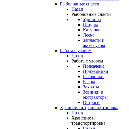
Рыболовные снасти
Назад
Рыболовные снасти
Удилища
Шнуры
Катушки
Леска
Запчасти и
аксессуары
Работа с уловом
Назад
Работа с уловом
Подсачеки
Подъемники
Раколовки
Багры
Захваты
Зевники и
экстракторы
Остроги
Хранение и транспортировка
Назад
Хранение и
транспортировка
Садки