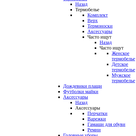
Назад
Термобелье
Комплект
Верх
Термоноски
Аксессуары
Часто ищут
Назад
Часто ищут
Женское
термобелье
Детское
термобелье
Мужское
термобелье
Дождевики плащи
Футболки майки
Аксессуары
Назад
Аксессуары
Перчатки
Варежки
Гамаши для обуви
Ремни
Головные уборы