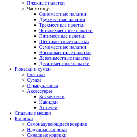
Пляжные палатки
Часто ищут
Одноместные палатки
Двухместные палатки
Трехместные палатки
Четырехместные палатки
Пятиместные палатки
Шестиместные палатки
Семиместные палатки
Восьмиместные палатки
Девятиместные палатки
Десятиместные палатки
Рюкзаки и сумки
Рюкзаки
Сумки
Гермоупаковка
Аксессуары
Косметички
Накидки
Аптечки
Спальные мешки
Коврики
Самонадувающиеся коврики
Надувные коврики
Складные коврики