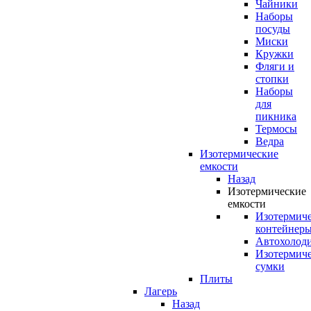
Чайники
Наборы
посуды
Миски
Кружки
Фляги и
стопки
Наборы
для
пикника
Термосы
Ведра
Изотермические
емкости
Назад
Изотермические
емкости
Изотермич
контейнер
Автохолод
Изотермич
сумки
Плиты
Лагерь
Назад