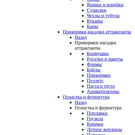
Ящики и коробки
Сушилки
Чехлы и тубусы
Куканы
Каны
Прикормки насадки аттрактанты
Назад
Прикормки насадки
аттрактанты
Кормушки
Рогатки и ракеты
Формы
Бойлы
Прикормки
Пеллетс
Паста и тесто
Ароматизаторы
Оснастка и фурнитура
Назад
Оснастка и фурнитура
Поплавки
Грузила
Крючки
Летние жерлицы
Поводки