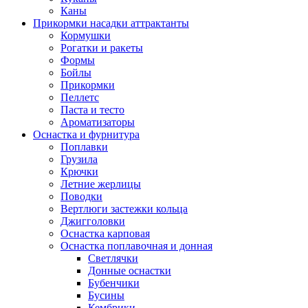
Каны
Прикормки насадки аттрактанты
Кормушки
Рогатки и ракеты
Формы
Бойлы
Прикормки
Пеллетс
Паста и тесто
Ароматизаторы
Оснастка и фурнитура
Поплавки
Грузила
Крючки
Летние жерлицы
Поводки
Вертлюги застежки кольца
Джигголовки
Оснастка карповая
Оснастка поплавочная и донная
Светлячки
Донные оснастки
Бубенчики
Бусины
Кембрики