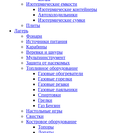
Изотермические емкости
Изотермические контейнеры
Автохолодильники
Изотермические сумки
Плиты
Лагерь
Фонари
Источники питания
Карабины
Веревки и шнуры
Мультиинструмент
Защита от насекомых
Топливное оборудование
Газовые обогреватели
Газовые горелки
Газовые резаки
Газовые паяльники
Спиртовки
Грелки
Газ Бензин
Настольные игры
Свистки
Костровое оборудование
Топоры
Лопаты