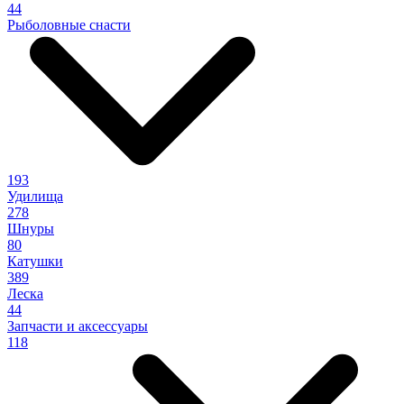
44
Рыболовные снасти
193
Удилища
278
Шнуры
80
Катушки
389
Леска
44
Запчасти и аксессуары
118