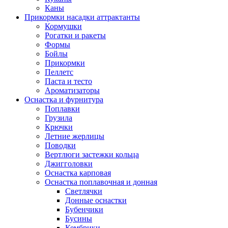
Каны
Прикормки насадки аттрактанты
Кормушки
Рогатки и ракеты
Формы
Бойлы
Прикормки
Пеллетс
Паста и тесто
Ароматизаторы
Оснастка и фурнитура
Поплавки
Грузила
Крючки
Летние жерлицы
Поводки
Вертлюги застежки кольца
Джигголовки
Оснастка карповая
Оснастка поплавочная и донная
Светлячки
Донные оснастки
Бубенчики
Бусины
Кембрики