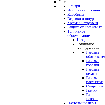
Лагерь
Фонари
Источники питания
Карабины
Веревки и шнуры
Мультиинструмент
Защита от насекомых
Топливное
оборудование
Назад
Топливное
оборудование
Газовые
обогревате
Газовые
горелки
Газовые
резаки
Газовые
паяльники
Спиртовки
Грелки
Газ
Бензин
Настольные игры