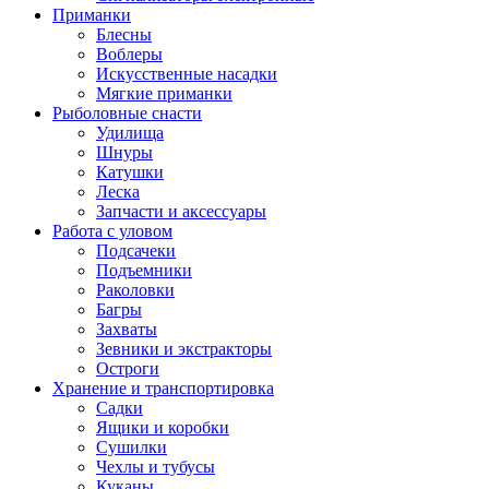
Приманки
Блесны
Воблеры
Искусственные насадки
Мягкие приманки
Рыболовные снасти
Удилища
Шнуры
Катушки
Леска
Запчасти и аксессуары
Работа с уловом
Подсачеки
Подъемники
Раколовки
Багры
Захваты
Зевники и экстракторы
Остроги
Хранение и транспортировка
Садки
Ящики и коробки
Сушилки
Чехлы и тубусы
Куканы