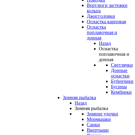
Вертлюги застежки
кольца
Джигголовки
Оснастка карповая
Оснастка
поплавочная и
донная
Назад
Оснастка
поплавочная и
донная
Светлячки
Донные
оснастки
Бубенчики
Бусины
Кембрики
Зимняя рыбалка
Назад
Зимняя рыбалка
Зимние удочки
Мормышки
Санки
Ввертыши