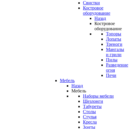
Свистки
Костровое
оборудование
Назад
Костровое
оборудование
Топоры
Лопаты
Треноги
Мангалы
и грили
Пилы
Разведение
огня
Печи
Мебель
Назад
Мебель
Наборы мебели
Шезлонги
Табуреты
Столы
Стулья
Кресла
Зонты