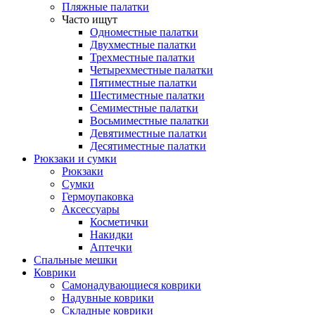
Пляжные палатки
Часто ищут
Одноместные палатки
Двухместные палатки
Трехместные палатки
Четырехместные палатки
Пятиместные палатки
Шестиместные палатки
Семиместные палатки
Восьмиместные палатки
Девятиместные палатки
Десятиместные палатки
Рюкзаки и сумки
Рюкзаки
Сумки
Гермоупаковка
Аксессуары
Косметички
Накидки
Аптечки
Спальные мешки
Коврики
Самонадувающиеся коврики
Надувные коврики
Складные коврики