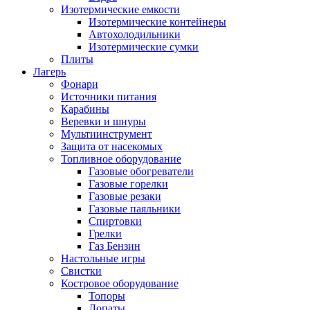
Изотермические емкости
Изотермические контейнеры
Автохолодильники
Изотермические сумки
Плиты
Лагерь
Фонари
Источники питания
Карабины
Веревки и шнуры
Мультиинструмент
Защита от насекомых
Топливное оборудование
Газовые обогреватели
Газовые горелки
Газовые резаки
Газовые паяльники
Спиртовки
Грелки
Газ Бензин
Настольные игры
Свистки
Костровое оборудование
Топоры
Лопаты