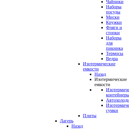
Чайники
Наборы
посуды
Миски
Кружки
Фляги и
стопки
Наборы
для
пикника
Термосы
Ведра
Изотермические
емкости
Назад
Изотермические
емкости
Изотермич
контейнер
Автохолод
Изотермич
сумки
Плиты
Лагерь
Назад