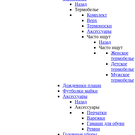
Назад
Термобелье
Комплект
Верх
Термоноски
Аксессуары
Часто ищут
Назад
Часто ищут
Женское
термобелье
Детское
термобелье
Мужское
термобелье
Дождевики плащи
Футболки майки
Аксессуары
Назад
Аксессуары
Перчатки
Варежки
Гамаши для обуви
Ремни
Головные уборы