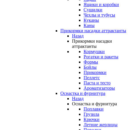
Ящики и коробки
Сушилки
Чехлы и тубусы
Куканы
Каны
Прикормки насадки аттрактанты
Назад
Прикормки насадки
аттрактанты
Кормушки
Рогатки и ракеты
Формы
Бойлы
Прикормки
Пеллетс
Паста и тесто
Ароматизаторы
Оснастка и фурнитура
Назад
Оснастка и фурнитура
Поплавки
Грузила
Крючки
Летние жерлицы
Поводки