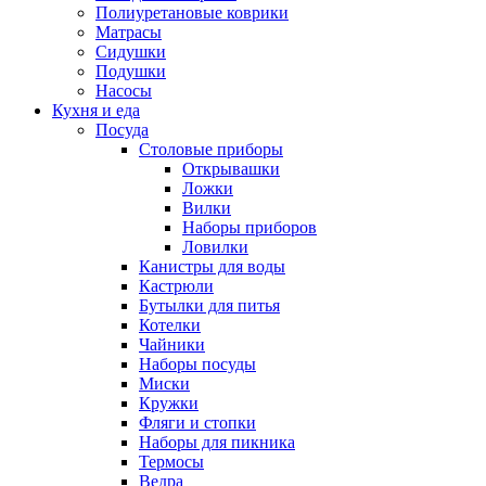
Полиуретановые коврики
Матрасы
Сидушки
Подушки
Насосы
Кухня и еда
Посуда
Столовые приборы
Открывашки
Ложки
Вилки
Наборы приборов
Ловилки
Канистры для воды
Кастрюли
Бутылки для питья
Котелки
Чайники
Наборы посуды
Миски
Кружки
Фляги и стопки
Наборы для пикника
Термосы
Ведра