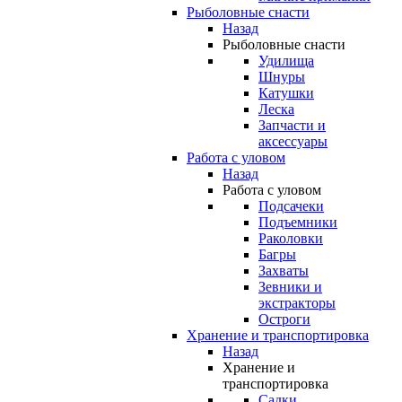
Рыболовные снасти
Назад
Рыболовные снасти
Удилища
Шнуры
Катушки
Леска
Запчасти и
аксессуары
Работа с уловом
Назад
Работа с уловом
Подсачеки
Подъемники
Раколовки
Багры
Захваты
Зевники и
экстракторы
Остроги
Хранение и транспортировка
Назад
Хранение и
транспортировка
Садки