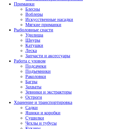
Приманки
Блесны
Воблеры
Искусственные насадки
Мягкие приманки
Рыболовные снасти
Удилища
Шнуры
Катушки
Леска
Запчасти и аксессуары
Работа с уловом
Подсачеки
Подъемники
Раколовки
Багры
Захваты
Зевники и экстракторы
Остроги
Хранение и транспортировка
Садки
Ящики и коробки
Сушилки
Чехлы и тубусы
Куканы