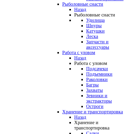
Рыболовные снасти
Назад
Рыболовные снасти
Удилища
Шнуры
Катушки
Леска
Запчасти и
аксессуары
Работа с уловом
Назад
Работа с уловом
Подсачеки
Подъемники
Раколовки
Багры
Захваты
Зевники и
экстракторы
Остроги
Хранение и транспортировка
Назад
Хранение и
транспортировка
Садки