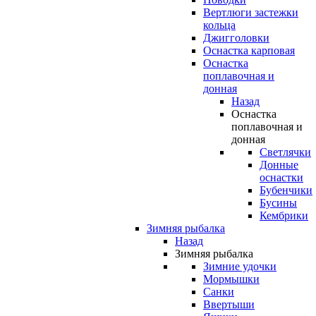
Вертлюги застежки
кольца
Джигголовки
Оснастка карповая
Оснастка
поплавочная и
донная
Назад
Оснастка
поплавочная и
донная
Светлячки
Донные
оснастки
Бубенчики
Бусины
Кембрики
Зимняя рыбалка
Назад
Зимняя рыбалка
Зимние удочки
Мормышки
Санки
Ввертыши