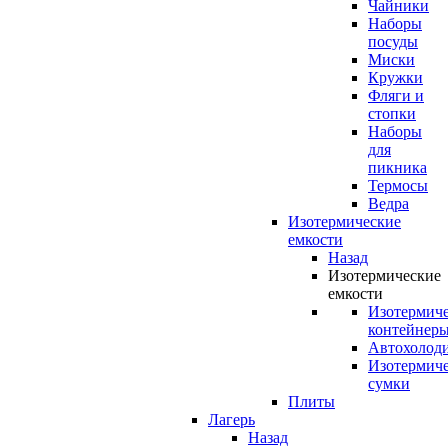
Чайники
Наборы
посуды
Миски
Кружки
Фляги и
стопки
Наборы
для
пикника
Термосы
Ведра
Изотермические
емкости
Назад
Изотермические
емкости
Изотермич
контейнер
Автохолод
Изотермич
сумки
Плиты
Лагерь
Назад