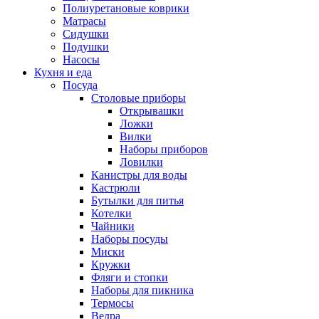
Полиуретановые коврики
Матрасы
Сидушки
Подушки
Насосы
Кухня и еда
Посуда
Столовые приборы
Открывашки
Ложки
Вилки
Наборы приборов
Ловилки
Канистры для воды
Кастрюли
Бутылки для питья
Котелки
Чайники
Наборы посуды
Миски
Кружки
Фляги и стопки
Наборы для пикника
Термосы
Ведра