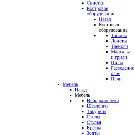
Свистки
Костровое
оборудование
Назад
Костровое
оборудование
Топоры
Лопаты
Треноги
Мангалы
и грили
Пилы
Разведение
огня
Печи
Мебель
Назад
Мебель
Наборы мебели
Шезлонги
Табуреты
Столы
Стулья
Кресла
Зонты