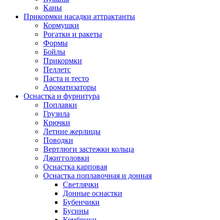
Каны
Прикормки насадки аттрактанты
Кормушки
Рогатки и ракеты
Формы
Бойлы
Прикормки
Пеллетс
Паста и тесто
Ароматизаторы
Оснастка и фурнитура
Поплавки
Грузила
Крючки
Летние жерлицы
Поводки
Вертлюги застежки кольца
Джигголовки
Оснастка карповая
Оснастка поплавочная и донная
Светлячки
Донные оснастки
Бубенчики
Бусины
Кембрики