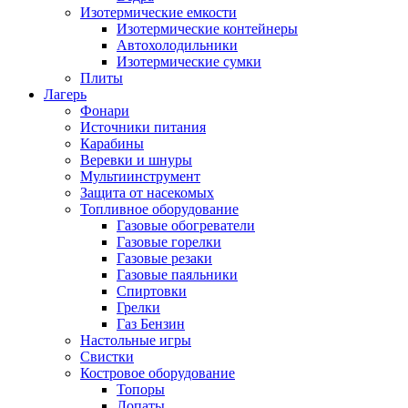
Изотермические емкости
Изотермические контейнеры
Автохолодильники
Изотермические сумки
Плиты
Лагерь
Фонари
Источники питания
Карабины
Веревки и шнуры
Мультиинструмент
Защита от насекомых
Топливное оборудование
Газовые обогреватели
Газовые горелки
Газовые резаки
Газовые паяльники
Спиртовки
Грелки
Газ Бензин
Настольные игры
Свистки
Костровое оборудование
Топоры
Лопаты