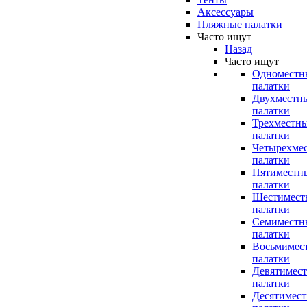
Аксессуары
Пляжные палатки
Часто ищут
Назад
Часто ищут
Одноместн
палатки
Двухместн
палатки
Трехместн
палатки
Четырехме
палатки
Пятиместн
палатки
Шестимест
палатки
Семиместн
палатки
Восьмимес
палатки
Девятимес
палатки
Десятимес