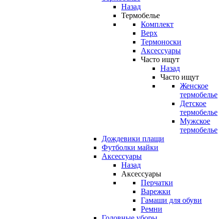
Назад
Термобелье
Комплект
Верх
Термоноски
Аксессуары
Часто ищут
Назад
Часто ищут
Женское
термобелье
Детское
термобелье
Мужское
термобелье
Дождевики плащи
Футболки майки
Аксессуары
Назад
Аксессуары
Перчатки
Варежки
Гамаши для обуви
Ремни
Головные уборы