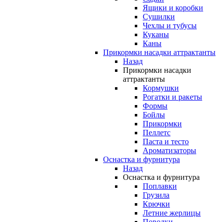
Ящики и коробки
Сушилки
Чехлы и тубусы
Куканы
Каны
Прикормки насадки аттрактанты
Назад
Прикормки насадки
аттрактанты
Кормушки
Рогатки и ракеты
Формы
Бойлы
Прикормки
Пеллетс
Паста и тесто
Ароматизаторы
Оснастка и фурнитура
Назад
Оснастка и фурнитура
Поплавки
Грузила
Крючки
Летние жерлицы
Поводки