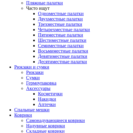
Пляжные палатки
Часто ищут
Одноместные палатки
Двухместные палатки
Трехместные палатки
Четырехместные палатки
Пятиместные палатки
Шестиместные палатки
Семиместные палатки
Восьмиместные палатки
Девятиместные палатки
Десятиместные палатки
Рюкзаки и сумки
Рюкзаки
Сумки
Гермоупаковка
Аксессуары
Косметички
Накидки
Аптечки
Спальные мешки
Коврики
Самонадувающиеся коврики
Надувные коврики
Складные коврики