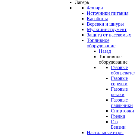
Лагерь
Фонари
Источники питания
Карабины
Веревки и шнуры
Мультиинструмент
Защита от насекомых
Топливное
оборудование
Назад
Топливное
оборудование
Газовые
обогревате
Газовые
горелки
Газовые
резаки
Газовые
паяльники
Спиртовки
Грелки
Газ
Бензин
Настольные игры