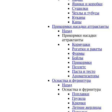
Ящики и коробки
Сушилки
Чехлы и тубусы
Куканы
Каны
Прикормки насадки аттрактанты
Назад
Прикормки насадки
аттрактанты
Кормушки
Рогатки и ракеты
Формы
Бойлы
Прикормки
Пеллетс
Паста и тесто
Ароматизаторы
Оснастка и фурнитура
Назад
Оснастка и фурнитура
Поплавки
Грузила
Крючки
Летние жерлицы
Поводки