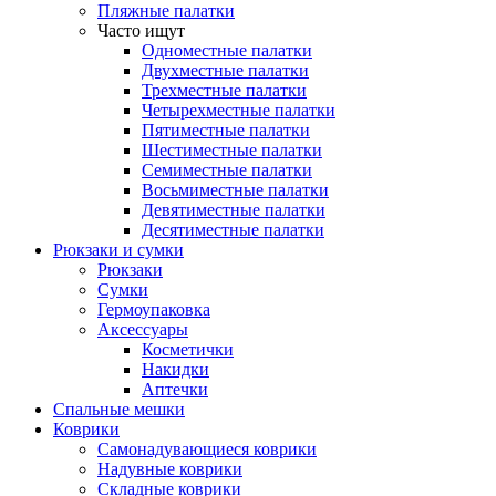
Пляжные палатки
Часто ищут
Одноместные палатки
Двухместные палатки
Трехместные палатки
Четырехместные палатки
Пятиместные палатки
Шестиместные палатки
Семиместные палатки
Восьмиместные палатки
Девятиместные палатки
Десятиместные палатки
Рюкзаки и сумки
Рюкзаки
Сумки
Гермоупаковка
Аксессуары
Косметички
Накидки
Аптечки
Спальные мешки
Коврики
Самонадувающиеся коврики
Надувные коврики
Складные коврики