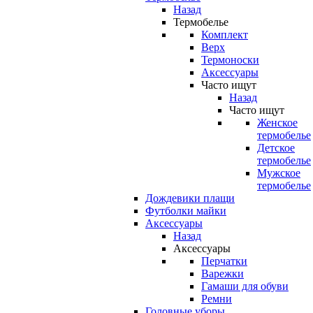
Назад
Термобелье
Комплект
Верх
Термоноски
Аксессуары
Часто ищут
Назад
Часто ищут
Женское
термобелье
Детское
термобелье
Мужское
термобелье
Дождевики плащи
Футболки майки
Аксессуары
Назад
Аксессуары
Перчатки
Варежки
Гамаши для обуви
Ремни
Головные уборы