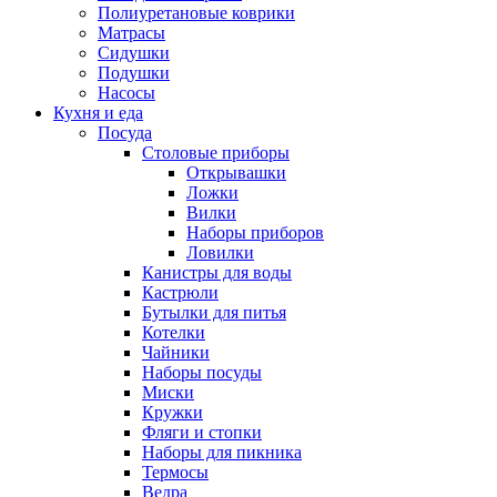
Полиуретановые коврики
Матрасы
Сидушки
Подушки
Насосы
Кухня и еда
Посуда
Столовые приборы
Открывашки
Ложки
Вилки
Наборы приборов
Ловилки
Канистры для воды
Кастрюли
Бутылки для питья
Котелки
Чайники
Наборы посуды
Миски
Кружки
Фляги и стопки
Наборы для пикника
Термосы
Ведра