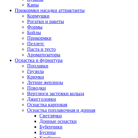
Каны
Прикормки насадки аттрактанты
Кормушки
Рогатки и ракеты
Формы
Бойлы
Прикормки
Пеллетс
Паста и тесто
Ароматизаторы
Оснастка и фурнитура
Поплавки
Грузила
Крючки
Летние жерлицы
Поводки
Вертлюги застежки кольца
Джигголовки
Оснастка карповая
Оснастка поплавочная и донная
Светлячки
Донные оснастки
Бубенчики
Бусины
Кембрики