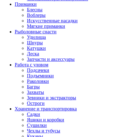
Приманки
Блесны
Воблеры
Искусственные насадки
Мягкие приманки
Рыболовные снасти
Удилища
Шнуры
Катушки
Леска
Запчасти и аксессуары
Работа с уловом
Подсачеки
Подъемники
Раколовки
Багры
Захваты
Зевники и экстракторы
Остроги
Хранение и транспортировка
Садки
Ящики и коробки
Сушилки
Чехлы и тубусы
Куканы