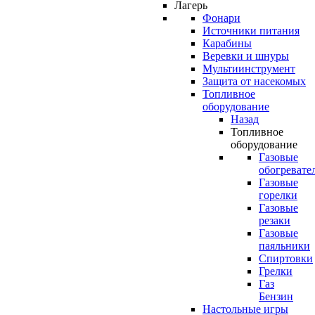
Лагерь
Фонари
Источники питания
Карабины
Веревки и шнуры
Мультиинструмент
Защита от насекомых
Топливное
оборудование
Назад
Топливное
оборудование
Газовые
обогревате
Газовые
горелки
Газовые
резаки
Газовые
паяльники
Спиртовки
Грелки
Газ
Бензин
Настольные игры