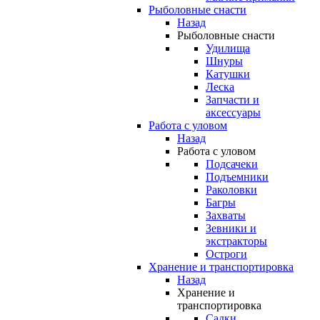
Рыболовные снасти
Назад
Рыболовные снасти
Удилища
Шнуры
Катушки
Леска
Запчасти и
аксессуары
Работа с уловом
Назад
Работа с уловом
Подсачеки
Подъемники
Раколовки
Багры
Захваты
Зевники и
экстракторы
Остроги
Хранение и транспортировка
Назад
Хранение и
транспортировка
Садки