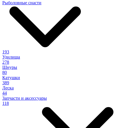
Рыболовные снасти
193
Удилища
278
Шнуры
80
Катушки
389
Леска
44
Запчасти и аксессуары
118