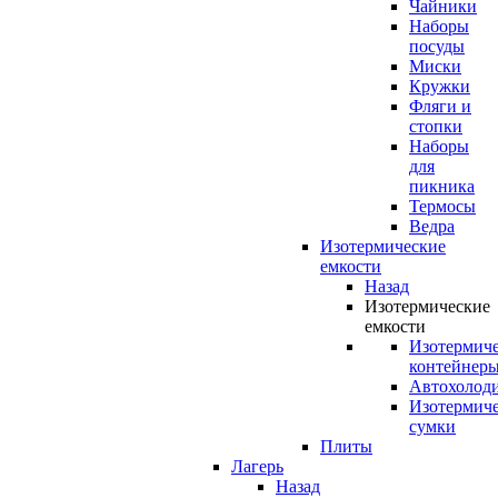
Чайники
Наборы
посуды
Миски
Кружки
Фляги и
стопки
Наборы
для
пикника
Термосы
Ведра
Изотермические
емкости
Назад
Изотермические
емкости
Изотермич
контейнер
Автохолод
Изотермич
сумки
Плиты
Лагерь
Назад