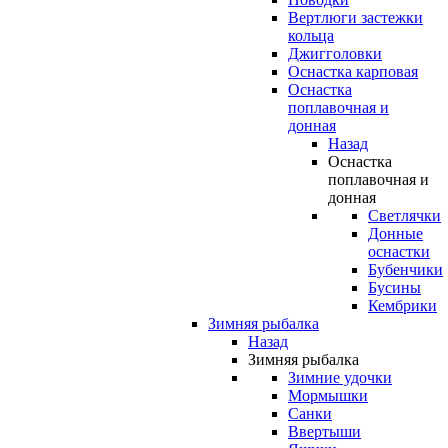
Вертлюги застежки
кольца
Джигголовки
Оснастка карповая
Оснастка
поплавочная и
донная
Назад
Оснастка
поплавочная и
донная
Светлячки
Донные
оснастки
Бубенчики
Бусины
Кембрики
Зимняя рыбалка
Назад
Зимняя рыбалка
Зимние удочки
Мормышки
Санки
Ввертыши