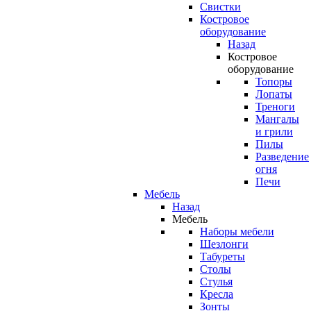
Свистки
Костровое
оборудование
Назад
Костровое
оборудование
Топоры
Лопаты
Треноги
Мангалы
и грили
Пилы
Разведение
огня
Печи
Мебель
Назад
Мебель
Наборы мебели
Шезлонги
Табуреты
Столы
Стулья
Кресла
Зонты