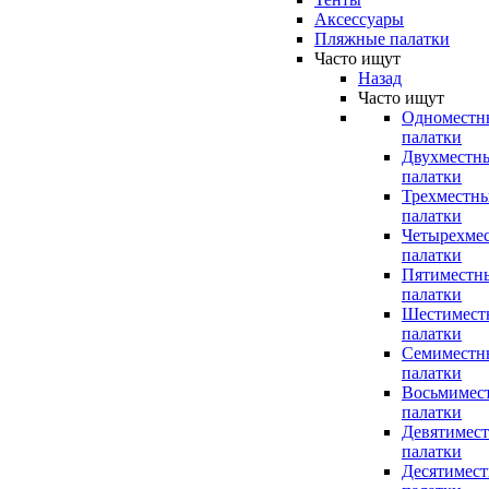
Аксессуары
Пляжные палатки
Часто ищут
Назад
Часто ищут
Одноместн
палатки
Двухместн
палатки
Трехместн
палатки
Четырехме
палатки
Пятиместн
палатки
Шестимест
палатки
Семиместн
палатки
Восьмимес
палатки
Девятимес
палатки
Десятимес