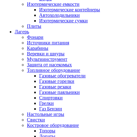
Изотермические емкости
Изотермические контейнеры
Автохолодильники
Изотермические сумки
Плиты
Лагерь
Фонари
Источники питания
Карабины
Веревки и шнуры
Мультиинструмент
Защита от насекомых
Топливное оборудование
Газовые обогреватели
Газовые горелки
Газовые резаки
Газовые паяльники
Спиртовки
Грелки
Газ Бензин
Настольные игры
Свистки
Костровое оборудование
Топоры
Лопаты