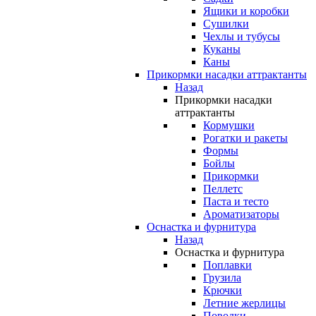
Ящики и коробки
Сушилки
Чехлы и тубусы
Куканы
Каны
Прикормки насадки аттрактанты
Назад
Прикормки насадки
аттрактанты
Кормушки
Рогатки и ракеты
Формы
Бойлы
Прикормки
Пеллетс
Паста и тесто
Ароматизаторы
Оснастка и фурнитура
Назад
Оснастка и фурнитура
Поплавки
Грузила
Крючки
Летние жерлицы
Поводки