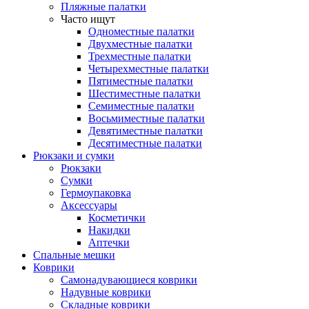
Пляжные палатки
Часто ищут
Одноместные палатки
Двухместные палатки
Трехместные палатки
Четырехместные палатки
Пятиместные палатки
Шестиместные палатки
Семиместные палатки
Восьмиместные палатки
Девятиместные палатки
Десятиместные палатки
Рюкзаки и сумки
Рюкзаки
Сумки
Гермоупаковка
Аксессуары
Косметички
Накидки
Аптечки
Спальные мешки
Коврики
Самонадувающиеся коврики
Надувные коврики
Складные коврики