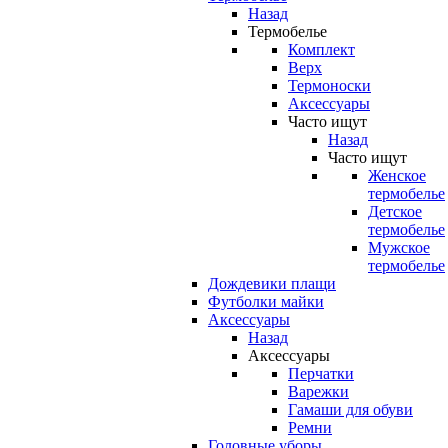
Назад
Термобелье
Комплект
Верх
Термоноски
Аксессуары
Часто ищут
Назад
Часто ищут
Женское
термобелье
Детское
термобелье
Мужское
термобелье
Дождевики плащи
Футболки майки
Аксессуары
Назад
Аксессуары
Перчатки
Варежки
Гамаши для обуви
Ремни
Головные уборы