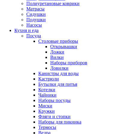
Полиуретановые коврики
Матрасы
Сидушки
Подушки
Насосы
Кухня и еда
Посуда
Столовые приборы
Открывашки
Ложки
Вилки
Наборы приборов
Ловилки
Канистры для воды
Кастрюли
Бутылки для питья
Котелки
Чайники
Наборы посуды
Миски
Кружки
Фляги и стопки
Наборы для пикника
Термосы
Ведра