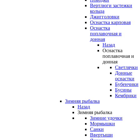
Вертлюги застежки
кольца
Джигголовки
Оснастка карповая
Оснастка
поплавочная и
донная
Назад
Оснастка
поплавочная и
донная
Светлячки
Донные
оснастки
Бубенчики
Бусины
Кембрики
Зимняя рыбалка
Назад
Зимняя рыбалка
Зимние удочки
Мормышки
Санки
Ввертыши