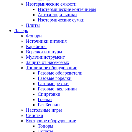
Изотермические емкости
Изотермические контейнеры
Автохолодильники
Изотермические сумки
Плиты
Лагерь
Фонари
Источники питания
Карабины
Веревки и шнуры
Мультиинструмент
Защита от насекомых
Топливное оборудование
Газовые обогреватели
Газовые горелки
Газовые резаки
Газовые паяльники
Спиртовки
Грелки
Газ Бензин
Настольные игры
Свистки
Костровое оборудование
Топоры
Лопаты