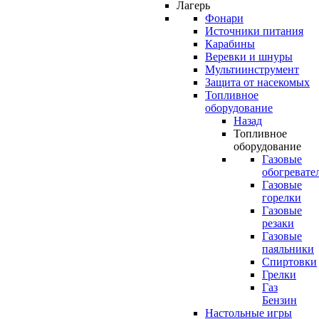
Лагерь
Фонари
Источники питания
Карабины
Веревки и шнуры
Мультиинструмент
Защита от насекомых
Топливное
оборудование
Назад
Топливное
оборудование
Газовые
обогревате
Газовые
горелки
Газовые
резаки
Газовые
паяльники
Спиртовки
Грелки
Газ
Бензин
Настольные игры