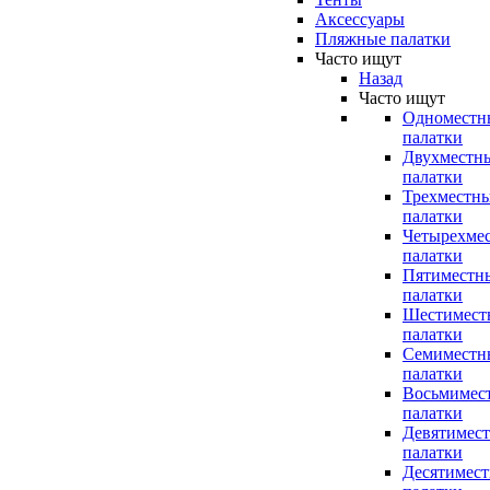
Аксессуары
Пляжные палатки
Часто ищут
Назад
Часто ищут
Одноместн
палатки
Двухместн
палатки
Трехместн
палатки
Четырехме
палатки
Пятиместн
палатки
Шестимест
палатки
Семиместн
палатки
Восьмимес
палатки
Девятимес
палатки
Десятимес