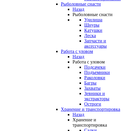
Рыболовные снасти
Назад
Рыболовные снасти
Удилища
Шнуры
Катушки
Леска
Запчасти и
аксессуары
Работа с уловом
Назад
Работа с уловом
Подсачеки
Подъемники
Раколовки
Багры
Захваты
Зевники и
экстракторы
Остроги
Хранение и транспортировка
Назад
Хранение и
транспортировка
Садки