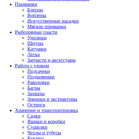
Приманки
Блесны
Воблеры
Искусственные насадки
Мягкие приманки
Рыболовные снасти
Удилища
Шнуры
Катушки
Леска
Запчасти и аксессуары
Работа с уловом
Подсачеки
Подъемники
Раколовки
Багры
Захваты
Зевники и экстракторы
Остроги
Хранение и транспортировка
Садки
Ящики и коробки
Сушилки
Чехлы и тубусы
Куканы