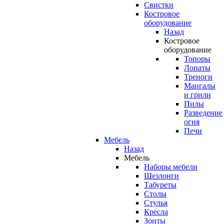
Свистки
Костровое
оборудование
Назад
Костровое
оборудование
Топоры
Лопаты
Треноги
Мангалы
и грили
Пилы
Разведение
огня
Печи
Мебель
Назад
Мебель
Наборы мебели
Шезлонги
Табуреты
Столы
Стулья
Кресла
Зонты