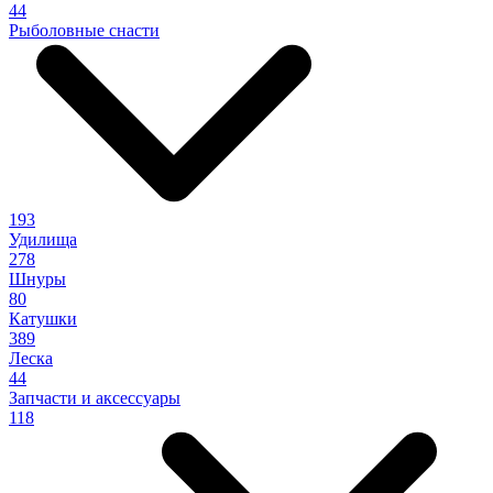
44
Рыболовные снасти
193
Удилища
278
Шнуры
80
Катушки
389
Леска
44
Запчасти и аксессуары
118