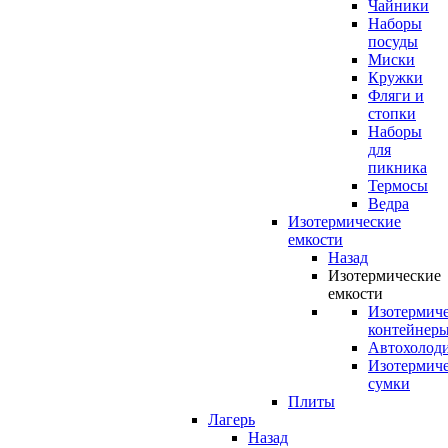
Чайники
Наборы
посуды
Миски
Кружки
Фляги и
стопки
Наборы
для
пикника
Термосы
Ведра
Изотермические
емкости
Назад
Изотермические
емкости
Изотермич
контейнер
Автохолод
Изотермич
сумки
Плиты
Лагерь
Назад