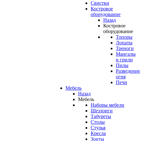
Свистки
Костровое
оборудование
Назад
Костровое
оборудование
Топоры
Лопаты
Треноги
Мангалы
и грили
Пилы
Разведение
огня
Печи
Мебель
Назад
Мебель
Наборы мебели
Шезлонги
Табуреты
Столы
Стулья
Кресла
Зонты