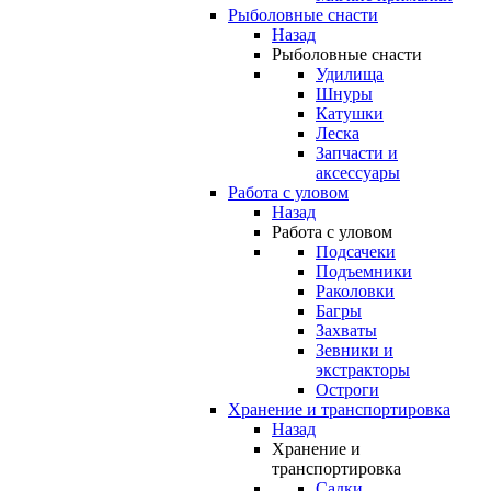
Рыболовные снасти
Назад
Рыболовные снасти
Удилища
Шнуры
Катушки
Леска
Запчасти и
аксессуары
Работа с уловом
Назад
Работа с уловом
Подсачеки
Подъемники
Раколовки
Багры
Захваты
Зевники и
экстракторы
Остроги
Хранение и транспортировка
Назад
Хранение и
транспортировка
Садки