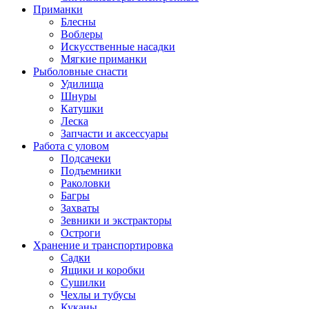
Приманки
Блесны
Воблеры
Искусственные насадки
Мягкие приманки
Рыболовные снасти
Удилища
Шнуры
Катушки
Леска
Запчасти и аксессуары
Работа с уловом
Подсачеки
Подъемники
Раколовки
Багры
Захваты
Зевники и экстракторы
Остроги
Хранение и транспортировка
Садки
Ящики и коробки
Сушилки
Чехлы и тубусы
Куканы