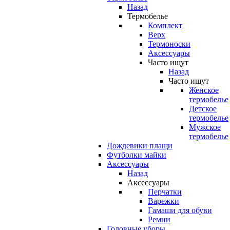
Назад
Термобелье
Комплект
Верх
Термоноски
Аксессуары
Часто ищут
Назад
Часто ищут
Женское
термобелье
Детское
термобелье
Мужское
термобелье
Дождевики плащи
Футболки майки
Аксессуары
Назад
Аксессуары
Перчатки
Варежки
Гамаши для обуви
Ремни
Головные уборы