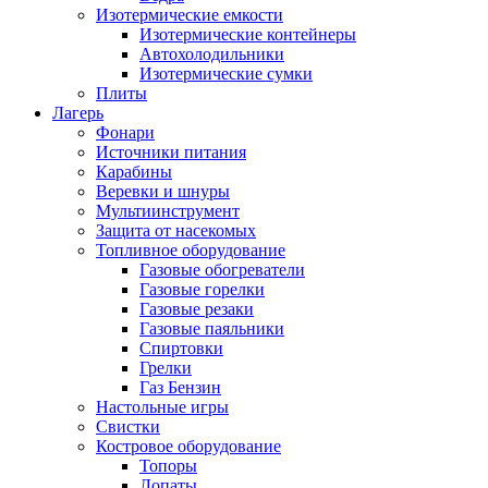
Изотермические емкости
Изотермические контейнеры
Автохолодильники
Изотермические сумки
Плиты
Лагерь
Фонари
Источники питания
Карабины
Веревки и шнуры
Мультиинструмент
Защита от насекомых
Топливное оборудование
Газовые обогреватели
Газовые горелки
Газовые резаки
Газовые паяльники
Спиртовки
Грелки
Газ Бензин
Настольные игры
Свистки
Костровое оборудование
Топоры
Лопаты