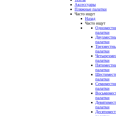
Аксессуары
Пляжные палатки
Часто ищут
Назад
Часто ищут
Одноместн
палатки
Двухместн
палатки
Трехместн
палатки
Четырехме
палатки
Пятиместн
палатки
Шестимест
палатки
Семиместн
палатки
Восьмимес
палатки
Девятимес
палатки
Десятимес