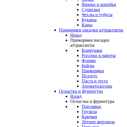
Ящики и коробки
Сушилки
Чехлы и тубусы
Куканы
Каны
Прикормки насадки аттрактанты
Назад
Прикормки насадки
аттрактанты
Кормушки
Рогатки и ракеты
Формы
Бойлы
Прикормки
Пеллетс
Паста и тесто
Ароматизаторы
Оснастка и фурнитура
Назад
Оснастка и фурнитура
Поплавки
Грузила
Крючки
Летние жерлицы
Поводки