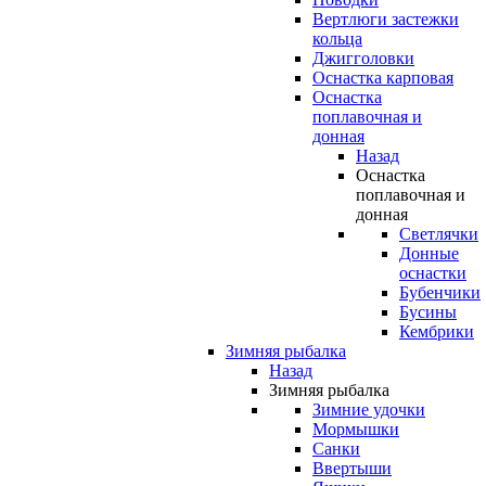
Вертлюги застежки
кольца
Джигголовки
Оснастка карповая
Оснастка
поплавочная и
донная
Назад
Оснастка
поплавочная и
донная
Светлячки
Донные
оснастки
Бубенчики
Бусины
Кембрики
Зимняя рыбалка
Назад
Зимняя рыбалка
Зимние удочки
Мормышки
Санки
Ввертыши