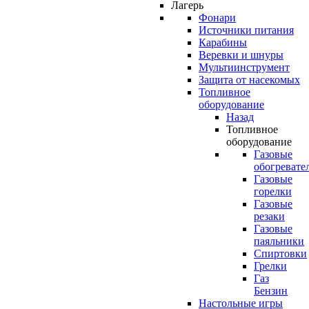
Лагерь
Фонари
Источники питания
Карабины
Веревки и шнуры
Мультиинструмент
Защита от насекомых
Топливное
оборудование
Назад
Топливное
оборудование
Газовые
обогревате
Газовые
горелки
Газовые
резаки
Газовые
паяльники
Спиртовки
Грелки
Газ
Бензин
Настольные игры