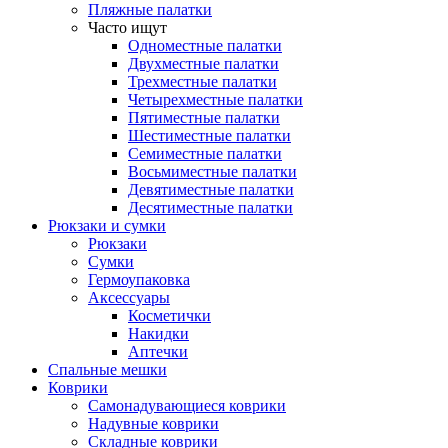
Пляжные палатки
Часто ищут
Одноместные палатки
Двухместные палатки
Трехместные палатки
Четырехместные палатки
Пятиместные палатки
Шестиместные палатки
Семиместные палатки
Восьмиместные палатки
Девятиместные палатки
Десятиместные палатки
Рюкзаки и сумки
Рюкзаки
Сумки
Гермоупаковка
Аксессуары
Косметички
Накидки
Аптечки
Спальные мешки
Коврики
Самонадувающиеся коврики
Надувные коврики
Складные коврики