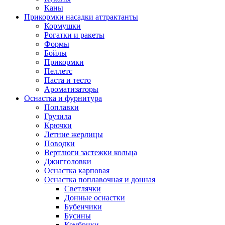
Каны
Прикормки насадки аттрактанты
Кормушки
Рогатки и ракеты
Формы
Бойлы
Прикормки
Пеллетс
Паста и тесто
Ароматизаторы
Оснастка и фурнитура
Поплавки
Грузила
Крючки
Летние жерлицы
Поводки
Вертлюги застежки кольца
Джигголовки
Оснастка карповая
Оснастка поплавочная и донная
Светлячки
Донные оснастки
Бубенчики
Бусины
Кембрики