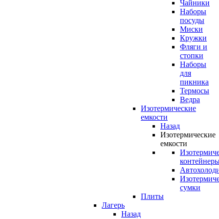
Чайники
Наборы
посуды
Миски
Кружки
Фляги и
стопки
Наборы
для
пикника
Термосы
Ведра
Изотермические
емкости
Назад
Изотермические
емкости
Изотермич
контейнер
Автохолод
Изотермич
сумки
Плиты
Лагерь
Назад