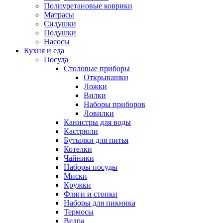
Полиуретановые коврики
Матрасы
Сидушки
Подушки
Насосы
Кухня и еда
Посуда
Столовые приборы
Открывашки
Ложки
Вилки
Наборы приборов
Ловилки
Канистры для воды
Кастрюли
Бутылки для питья
Котелки
Чайники
Наборы посуды
Миски
Кружки
Фляги и стопки
Наборы для пикника
Термосы
Ведра