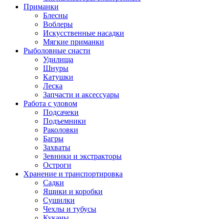
Приманки
Блесны
Воблеры
Искусственные насадки
Мягкие приманки
Рыболовные снасти
Удилища
Шнуры
Катушки
Леска
Запчасти и аксессуары
Работа с уловом
Подсачеки
Подъемники
Раколовки
Багры
Захваты
Зевники и экстракторы
Остроги
Хранение и транспортировка
Садки
Ящики и коробки
Сушилки
Чехлы и тубусы
Куканы