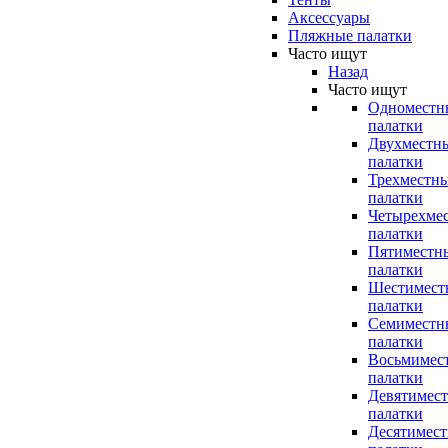
Аксессуары
Пляжные палатки
Часто ищут
Назад
Часто ищут
Одноместн
палатки
Двухместн
палатки
Трехместн
палатки
Четырехме
палатки
Пятиместн
палатки
Шестимест
палатки
Семиместн
палатки
Восьмимес
палатки
Девятимес
палатки
Десятимес