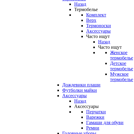
Назад
Термобелье
Комплект
Верх
Термоноски
Аксессуары
Часто ищут
Назад
Часто ищут
Женское
термобелье
Детское
термобелье
Мужское
термобелье
Дождевики плащи
Футболки майки
Аксессуары
Назад
Аксессуары
Перчатки
Варежки
Гамаши для обуви
Ремни
Головные уборы