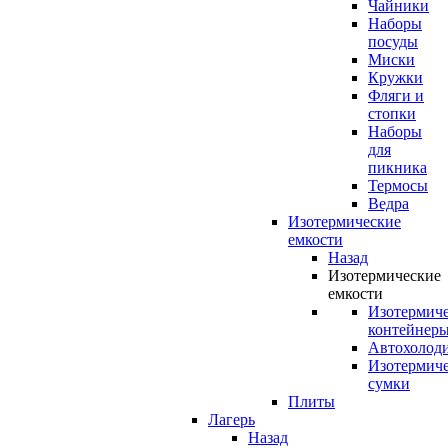
Чайники
Наборы
посуды
Миски
Кружки
Фляги и
стопки
Наборы
для
пикника
Термосы
Ведра
Изотермические
емкости
Назад
Изотермические
емкости
Изотермич
контейнер
Автохолод
Изотермич
сумки
Плиты
Лагерь
Назад