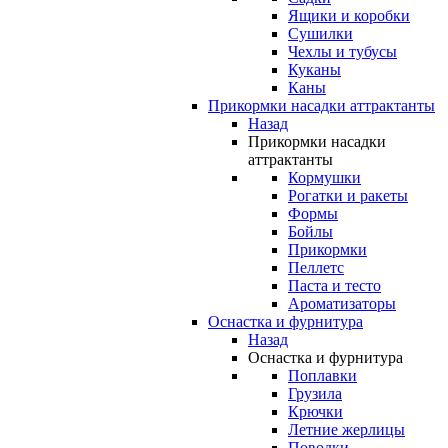
Ящики и коробки
Сушилки
Чехлы и тубусы
Куканы
Каны
Прикормки насадки аттрактанты
Назад
Прикормки насадки
аттрактанты
Кормушки
Рогатки и ракеты
Формы
Бойлы
Прикормки
Пеллетс
Паста и тесто
Ароматизаторы
Оснастка и фурнитура
Назад
Оснастка и фурнитура
Поплавки
Грузила
Крючки
Летние жерлицы
Поводки