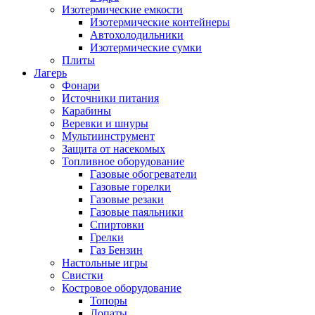
Изотермические емкости
Изотермические контейнеры
Автохолодильники
Изотермические сумки
Плиты
Лагерь
Фонари
Источники питания
Карабины
Веревки и шнуры
Мультиинструмент
Защита от насекомых
Топливное оборудование
Газовые обогреватели
Газовые горелки
Газовые резаки
Газовые паяльники
Спиртовки
Грелки
Газ Бензин
Настольные игры
Свистки
Костровое оборудование
Топоры
Лопаты