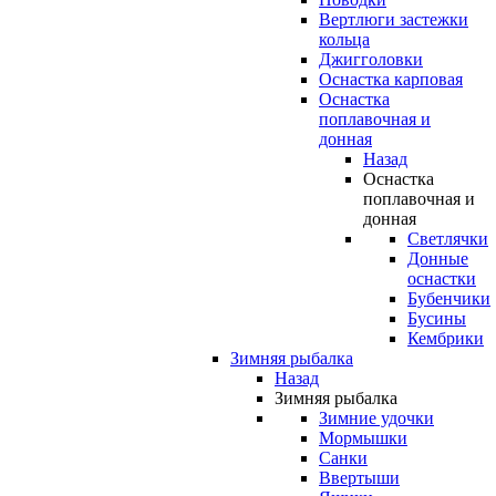
Вертлюги застежки
кольца
Джигголовки
Оснастка карповая
Оснастка
поплавочная и
донная
Назад
Оснастка
поплавочная и
донная
Светлячки
Донные
оснастки
Бубенчики
Бусины
Кембрики
Зимняя рыбалка
Назад
Зимняя рыбалка
Зимние удочки
Мормышки
Санки
Ввертыши