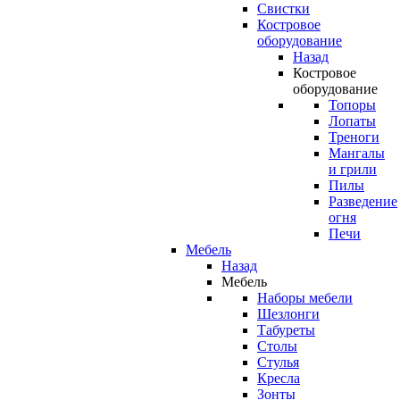
Свистки
Костровое
оборудование
Назад
Костровое
оборудование
Топоры
Лопаты
Треноги
Мангалы
и грили
Пилы
Разведение
огня
Печи
Мебель
Назад
Мебель
Наборы мебели
Шезлонги
Табуреты
Столы
Стулья
Кресла
Зонты