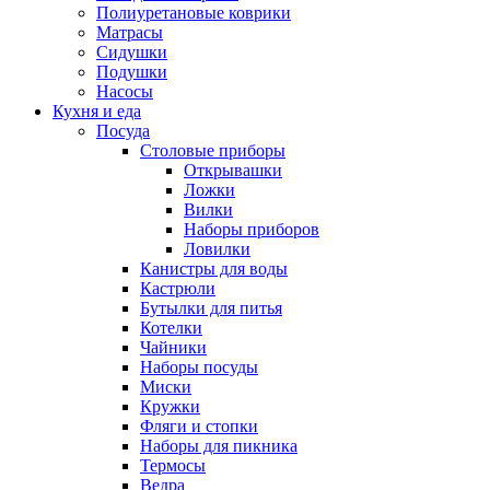
Полиуретановые коврики
Матрасы
Сидушки
Подушки
Насосы
Кухня и еда
Посуда
Столовые приборы
Открывашки
Ложки
Вилки
Наборы приборов
Ловилки
Канистры для воды
Кастрюли
Бутылки для питья
Котелки
Чайники
Наборы посуды
Миски
Кружки
Фляги и стопки
Наборы для пикника
Термосы
Ведра