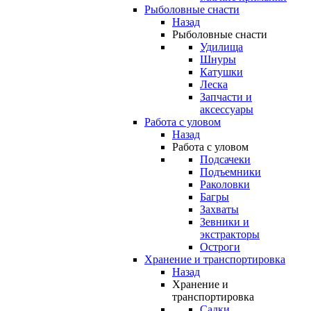
Рыболовные снасти
Назад
Рыболовные снасти
Удилища
Шнуры
Катушки
Леска
Запчасти и
аксессуары
Работа с уловом
Назад
Работа с уловом
Подсачеки
Подъемники
Раколовки
Багры
Захваты
Зевники и
экстракторы
Остроги
Хранение и транспортировка
Назад
Хранение и
транспортировка
Садки