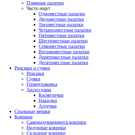
Пляжные палатки
Часто ищут
Одноместные палатки
Двухместные палатки
Трехместные палатки
Четырехместные палатки
Пятиместные палатки
Шестиместные палатки
Семиместные палатки
Восьмиместные палатки
Девятиместные палатки
Десятиместные палатки
Рюкзаки и сумки
Рюкзаки
Сумки
Гермоупаковка
Аксессуары
Косметички
Накидки
Аптечки
Спальные мешки
Коврики
Самонадувающиеся коврики
Надувные коврики
Складные коврики