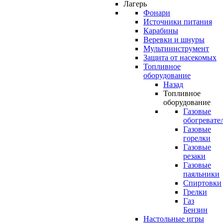
Лагерь
Фонари
Источники питания
Карабины
Веревки и шнуры
Мультиинструмент
Защита от насекомых
Топливное
оборудование
Назад
Топливное
оборудование
Газовые
обогревате
Газовые
горелки
Газовые
резаки
Газовые
паяльники
Спиртовки
Грелки
Газ
Бензин
Настольные игры