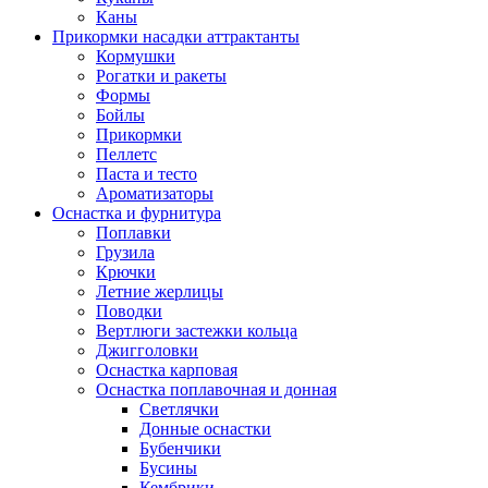
Каны
Прикормки насадки аттрактанты
Кормушки
Рогатки и ракеты
Формы
Бойлы
Прикормки
Пеллетс
Паста и тесто
Ароматизаторы
Оснастка и фурнитура
Поплавки
Грузила
Крючки
Летние жерлицы
Поводки
Вертлюги застежки кольца
Джигголовки
Оснастка карповая
Оснастка поплавочная и донная
Светлячки
Донные оснастки
Бубенчики
Бусины
Кембрики