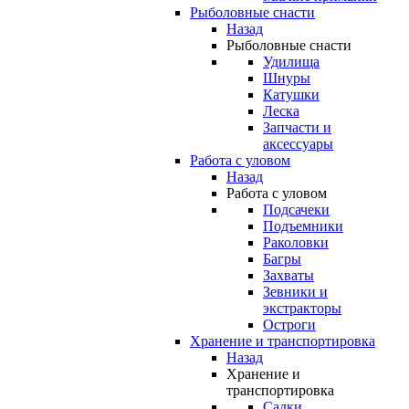
Рыболовные снасти
Назад
Рыболовные снасти
Удилища
Шнуры
Катушки
Леска
Запчасти и
аксессуары
Работа с уловом
Назад
Работа с уловом
Подсачеки
Подъемники
Раколовки
Багры
Захваты
Зевники и
экстракторы
Остроги
Хранение и транспортировка
Назад
Хранение и
транспортировка
Садки