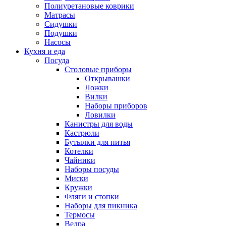
Полиуретановые коврики
Матрасы
Сидушки
Подушки
Насосы
Кухня и еда
Посуда
Столовые приборы
Открывашки
Ложки
Вилки
Наборы приборов
Ловилки
Канистры для воды
Кастрюли
Бутылки для питья
Котелки
Чайники
Наборы посуды
Миски
Кружки
Фляги и стопки
Наборы для пикника
Термосы
Ведра