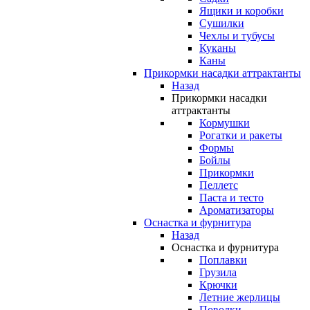
Ящики и коробки
Сушилки
Чехлы и тубусы
Куканы
Каны
Прикормки насадки аттрактанты
Назад
Прикормки насадки
аттрактанты
Кормушки
Рогатки и ракеты
Формы
Бойлы
Прикормки
Пеллетс
Паста и тесто
Ароматизаторы
Оснастка и фурнитура
Назад
Оснастка и фурнитура
Поплавки
Грузила
Крючки
Летние жерлицы
Поводки