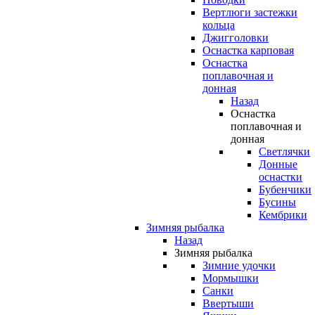
Вертлюги застежки
кольца
Джигголовки
Оснастка карповая
Оснастка
поплавочная и
донная
Назад
Оснастка
поплавочная и
донная
Светлячки
Донные
оснастки
Бубенчики
Бусины
Кембрики
Зимняя рыбалка
Назад
Зимняя рыбалка
Зимние удочки
Мормышки
Санки
Ввертыши