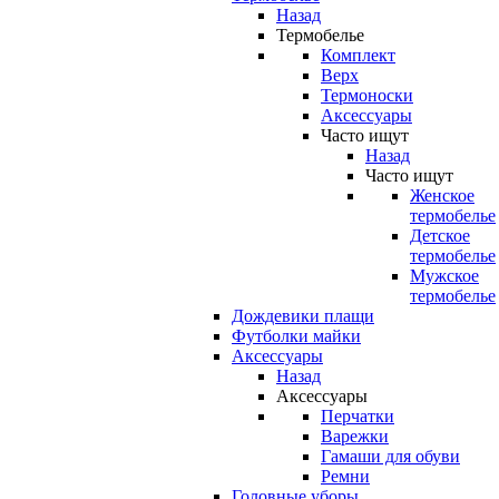
Назад
Термобелье
Комплект
Верх
Термоноски
Аксессуары
Часто ищут
Назад
Часто ищут
Женское
термобелье
Детское
термобелье
Мужское
термобелье
Дождевики плащи
Футболки майки
Аксессуары
Назад
Аксессуары
Перчатки
Варежки
Гамаши для обуви
Ремни
Головные уборы