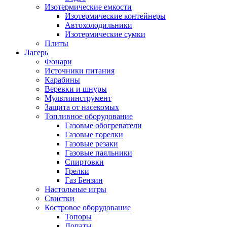
Изотермические емкости
Изотермические контейнеры
Автохолодильники
Изотермические сумки
Плиты
Лагерь
Фонари
Источники питания
Карабины
Веревки и шнуры
Мультиинструмент
Защита от насекомых
Топливное оборудование
Газовые обогреватели
Газовые горелки
Газовые резаки
Газовые паяльники
Спиртовки
Грелки
Газ Бензин
Настольные игры
Свистки
Костровое оборудование
Топоры
Лопаты