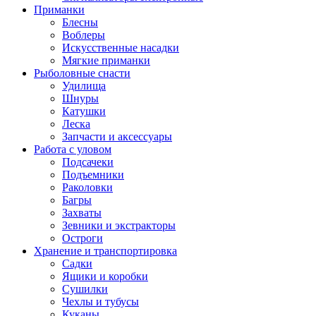
Приманки
Блесны
Воблеры
Искусственные насадки
Мягкие приманки
Рыболовные снасти
Удилища
Шнуры
Катушки
Леска
Запчасти и аксессуары
Работа с уловом
Подсачеки
Подъемники
Раколовки
Багры
Захваты
Зевники и экстракторы
Остроги
Хранение и транспортировка
Садки
Ящики и коробки
Сушилки
Чехлы и тубусы
Куканы