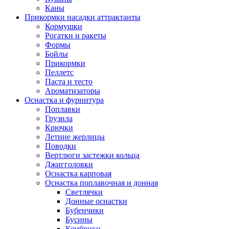
Каны
Прикормки насадки аттрактанты
Кормушки
Рогатки и ракеты
Формы
Бойлы
Прикормки
Пеллетс
Паста и тесто
Ароматизаторы
Оснастка и фурнитура
Поплавки
Грузила
Крючки
Летние жерлицы
Поводки
Вертлюги застежки кольца
Джигголовки
Оснастка карповая
Оснастка поплавочная и донная
Светлячки
Донные оснастки
Бубенчики
Бусины
Кембрики