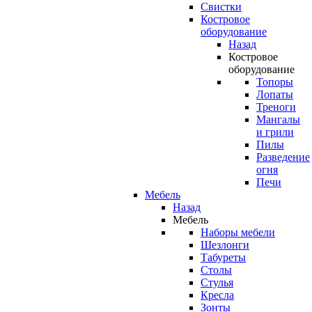
Свистки
Костровое
оборудование
Назад
Костровое
оборудование
Топоры
Лопаты
Треноги
Мангалы
и грили
Пилы
Разведение
огня
Печи
Мебель
Назад
Мебель
Наборы мебели
Шезлонги
Табуреты
Столы
Стулья
Кресла
Зонты