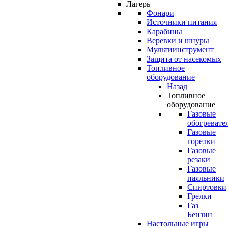
Лагерь
Фонари
Источники питания
Карабины
Веревки и шнуры
Мультиинструмент
Защита от насекомых
Топливное
оборудование
Назад
Топливное
оборудование
Газовые
обогревате
Газовые
горелки
Газовые
резаки
Газовые
паяльники
Спиртовки
Грелки
Газ
Бензин
Настольные игры