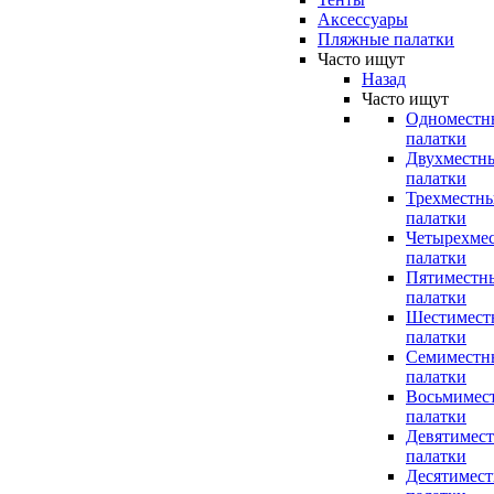
Аксессуары
Пляжные палатки
Часто ищут
Назад
Часто ищут
Одноместн
палатки
Двухместн
палатки
Трехместн
палатки
Четырехме
палатки
Пятиместн
палатки
Шестимест
палатки
Семиместн
палатки
Восьмимес
палатки
Девятимес
палатки
Десятимес