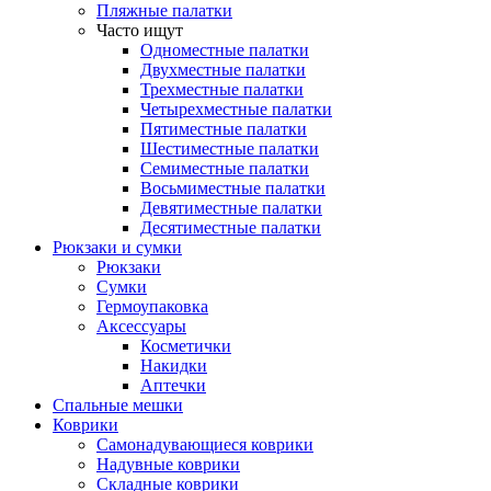
Пляжные палатки
Часто ищут
Одноместные палатки
Двухместные палатки
Трехместные палатки
Четырехместные палатки
Пятиместные палатки
Шестиместные палатки
Семиместные палатки
Восьмиместные палатки
Девятиместные палатки
Десятиместные палатки
Рюкзаки и сумки
Рюкзаки
Сумки
Гермоупаковка
Аксессуары
Косметички
Накидки
Аптечки
Спальные мешки
Коврики
Самонадувающиеся коврики
Надувные коврики
Складные коврики