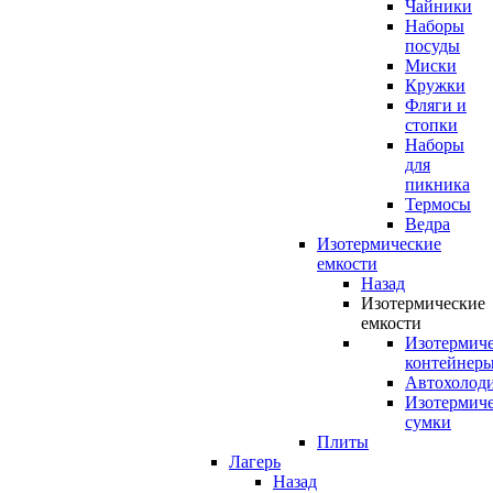
Чайники
Наборы
посуды
Миски
Кружки
Фляги и
стопки
Наборы
для
пикника
Термосы
Ведра
Изотермические
емкости
Назад
Изотермические
емкости
Изотермич
контейнер
Автохолод
Изотермич
сумки
Плиты
Лагерь
Назад