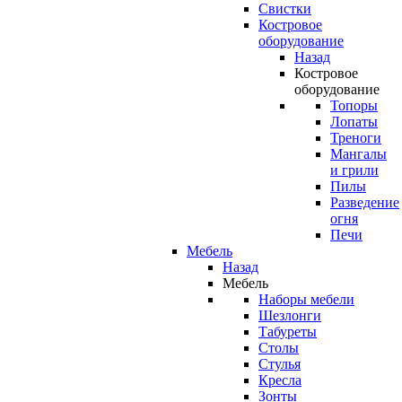
Свистки
Костровое
оборудование
Назад
Костровое
оборудование
Топоры
Лопаты
Треноги
Мангалы
и грили
Пилы
Разведение
огня
Печи
Мебель
Назад
Мебель
Наборы мебели
Шезлонги
Табуреты
Столы
Стулья
Кресла
Зонты