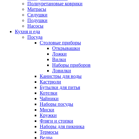
Полиуретановые коврики
Матрасы
Сидушки
Подушки
Насосы
Кухня и еда
Посуда
Столовые приборы
Открывашки
Ложки
Вилки
Наборы приборов
Ловилки
Канистры для воды
Кастрюли
Бутылки для питья
Котелки
Чайники
Наборы посуды
Миски
Кружки
Фляги и стопки
Наборы для пикника
Термосы
Ведра