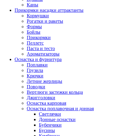
Каны
Прикормки насадки аттрактанты
Кормушки
Рогатки и ракеты
Формы
Бойлы
Прикормки
Пеллетс
Паста и тесто
Ароматизаторы
Оснастка и фурнитура
Поплавки
Грузила
Крючки
Летние жерлицы
Поводки
Вертлюги застежки кольца
Джигголовки
Оснастка карповая
Оснастка поплавочная и донная
Светлячки
Донные оснастки
Бубенчики
Бусины
Кембрики