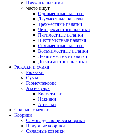
Пляжные палатки
Часто ищут
Одноместные палатки
Двухместные палатки
Трехместные палатки
Четырехместные палатки
Пятиместные палатки
Шестиместные палатки
Семиместные палатки
Восьмиместные палатки
Девятиместные палатки
Десятиместные палатки
Рюкзаки и сумки
Рюкзаки
Сумки
Гермоупаковка
Аксессуары
Косметички
Накидки
Аптечки
Спальные мешки
Коврики
Самонадувающиеся коврики
Надувные коврики
Складные коврики