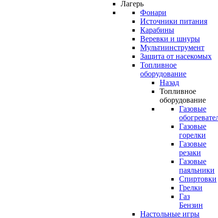
Лагерь
Фонари
Источники питания
Карабины
Веревки и шнуры
Мультиинструмент
Защита от насекомых
Топливное
оборудование
Назад
Топливное
оборудование
Газовые
обогревате
Газовые
горелки
Газовые
резаки
Газовые
паяльники
Спиртовки
Грелки
Газ
Бензин
Настольные игры