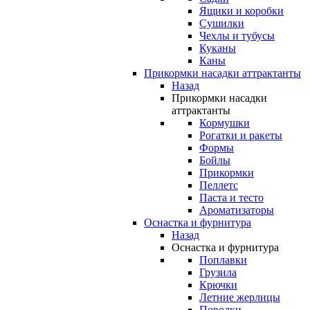
Ящики и коробки
Сушилки
Чехлы и тубусы
Куканы
Каны
Прикормки насадки аттрактанты
Назад
Прикормки насадки
аттрактанты
Кормушки
Рогатки и ракеты
Формы
Бойлы
Прикормки
Пеллетс
Паста и тесто
Ароматизаторы
Оснастка и фурнитура
Назад
Оснастка и фурнитура
Поплавки
Грузила
Крючки
Летние жерлицы
Поводки