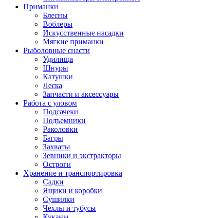
Приманки
Блесны
Воблеры
Искусственные насадки
Мягкие приманки
Рыболовные снасти
Удилища
Шнуры
Катушки
Леска
Запчасти и аксессуары
Работа с уловом
Подсачеки
Подъемники
Раколовки
Багры
Захваты
Зевники и экстракторы
Остроги
Хранение и транспортировка
Садки
Ящики и коробки
Сушилки
Чехлы и тубусы
Куканы