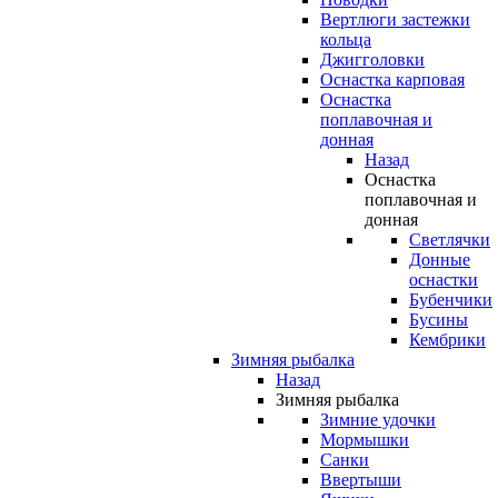
Вертлюги застежки
кольца
Джигголовки
Оснастка карповая
Оснастка
поплавочная и
донная
Назад
Оснастка
поплавочная и
донная
Светлячки
Донные
оснастки
Бубенчики
Бусины
Кембрики
Зимняя рыбалка
Назад
Зимняя рыбалка
Зимние удочки
Мормышки
Санки
Ввертыши