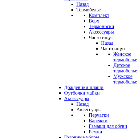
Назад
Термобелье
Комплект
Верх
Термоноски
Аксессуары
Часто ищут
Назад
Часто ищут
Женское
термобелье
Детское
термобелье
Мужское
термобелье
Дождевики плащи
Футболки майки
Аксессуары
Назад
Аксессуары
Перчатки
Варежки
Гамаши для обуви
Ремни
Головные уборы