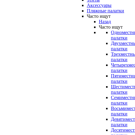
Аксессуары
Пляжные палатки
Часто ищут
Назад
Часто ищут
Одноместн
палатки
Двухместн
палатки
Трехместн
палатки
Четырехме
палатки
Пятиместн
палатки
Шестимест
палатки
Семиместн
палатки
Восьмимес
палатки
Девятимес
палатки
Десятимес