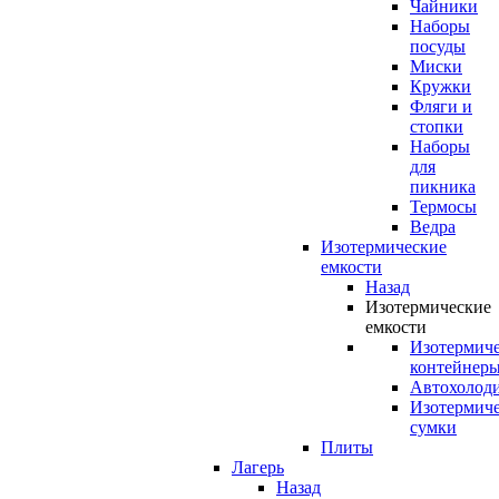
Чайники
Наборы
посуды
Миски
Кружки
Фляги и
стопки
Наборы
для
пикника
Термосы
Ведра
Изотермические
емкости
Назад
Изотермические
емкости
Изотермич
контейнер
Автохолод
Изотермич
сумки
Плиты
Лагерь
Назад