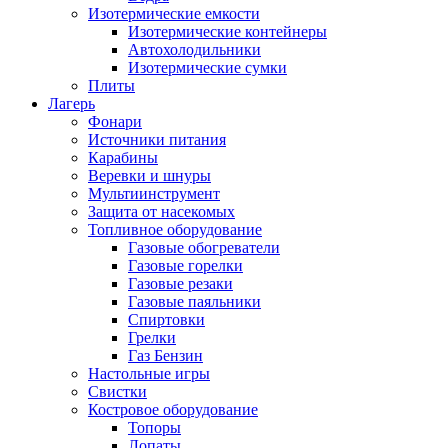
Изотермические емкости
Изотермические контейнеры
Автохолодильники
Изотермические сумки
Плиты
Лагерь
Фонари
Источники питания
Карабины
Веревки и шнуры
Мультиинструмент
Защита от насекомых
Топливное оборудование
Газовые обогреватели
Газовые горелки
Газовые резаки
Газовые паяльники
Спиртовки
Грелки
Газ Бензин
Настольные игры
Свистки
Костровое оборудование
Топоры
Лопаты