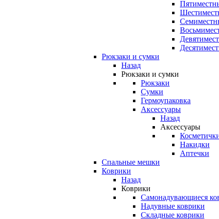
Пятиместны
Шестимест
Семиместн
Восьмимес
Девятимест
Десятимест
Рюкзаки и сумки
Назад
Рюкзаки и сумки
Рюкзаки
Сумки
Гермоупаковка
Аксессуары
Назад
Аксессуары
Косметичк
Накидки
Аптечки
Спальные мешки
Коврики
Назад
Коврики
Самонадувающиеся ко
Надувные коврики
Складные коврики