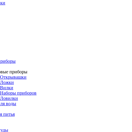
ики
приборы
овые приборы
Открывашки
Ложки
Вилки
Наборы приборов
Ловилки
ля воды
я питья
суды