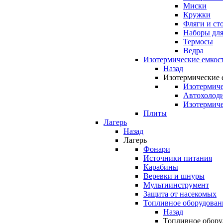
Миски
Кружки
Фляги и ст
Наборы для
Термосы
Ведра
Изотермические емкос
Назад
Изотермические 
Изотермиче
Автохолод
Изотермиче
Плиты
Лагерь
Назад
Лагерь
Фонари
Источники питания
Карабины
Веревки и шнуры
Мультиинструмент
Защита от насекомых
Топливное оборудован
Назад
Топливное обору