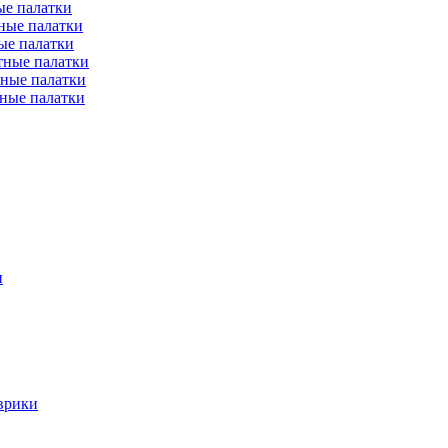
е палатки
ные палатки
ые палатки
тные палатки
ные палатки
ные палатки
и
врики