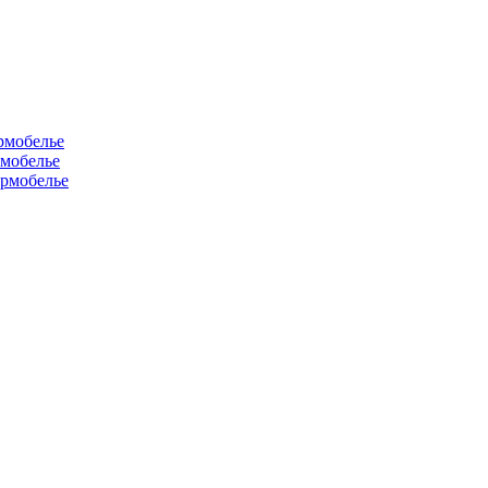
рмобелье
рмобелье
рмобелье