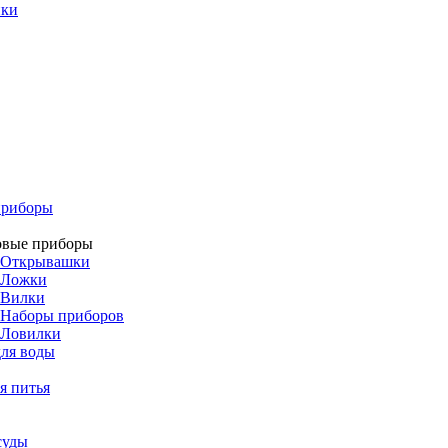
ики
приборы
овые приборы
Открывашки
Ложки
Вилки
Наборы приборов
Ловилки
ля воды
я питья
суды