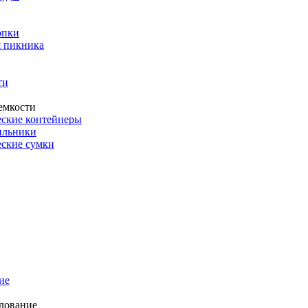
опки
 пикника
ти
емкости
ские контейнеры
ильники
ские сумки
ие
дование