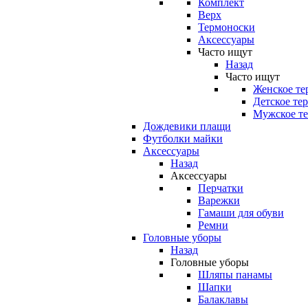
Комплект
Верх
Термоноски
Аксессуары
Часто ищут
Назад
Часто ищут
Женское те
Детское те
Мужское те
Дождевики плащи
Футболки майки
Аксессуары
Назад
Аксессуары
Перчатки
Варежки
Гамаши для обуви
Ремни
Головные уборы
Назад
Головные уборы
Шляпы панамы
Шапки
Балаклавы