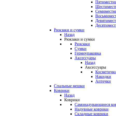
Пятиместны
Шестимест
Семиместн
Восьмимес
Девятимест
Десятимест
Рюкзаки и сумки
Назад
Рюкзаки и сумки
Рюкзаки
Сумки
Гермоупаковка
Аксессуары
Назад
Аксессуары
Косметичк
Накидки
Аптечки
Спальные мешки
Коврики
Назад
Коврики
Самонадувающиеся ко
Надувные коврики
Складные коврики