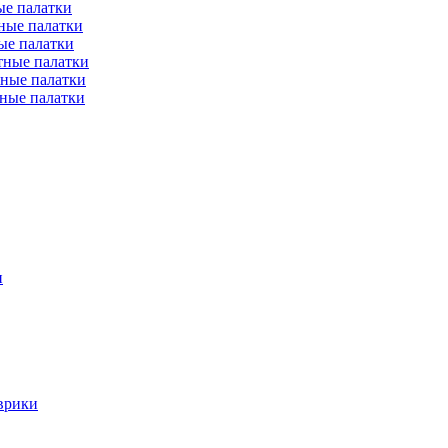
е палатки
ные палатки
ые палатки
тные палатки
ные палатки
ные палатки
и
врики