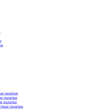
и
и
ки
ые палатки
е палатки
е палатки
тные палатки