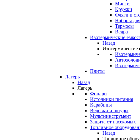
Миски
Кружки
Фляги и ст
Наборы для
Термосы
Ведра
Изотермические емкос
Назад
Изотермические 
Изотермиче
Автохолод
Изотермиче
Плиты
Лагерь
Назад
Лагерь
Фонари
Источники питания
Карабины
Веревки и шнуры
Мультиинструмент
Защита от насекомых
Топливное оборудован
Назад
Топливное обору