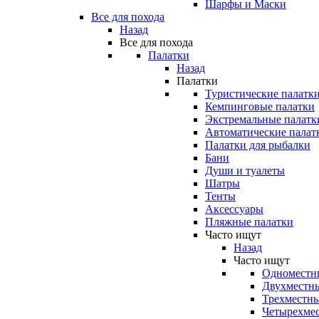
Шарфы и Маски
Все для похода
Назад
Все для похода
Палатки
Назад
Палатки
Туристические палатк
Кемпинговые палатки
Экстремальные палатк
Автоматические палат
Палатки для рыбалки
Бани
Души и туалеты
Шатры
Тенты
Аксессуары
Пляжные палатки
Часто ищут
Назад
Часто ищут
Одноместн
Двухместны
Трехместны
Четырехмес