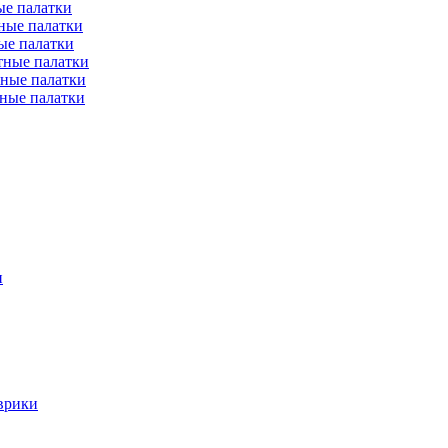
е палатки
ные палатки
ые палатки
тные палатки
ные палатки
ные палатки
и
врики