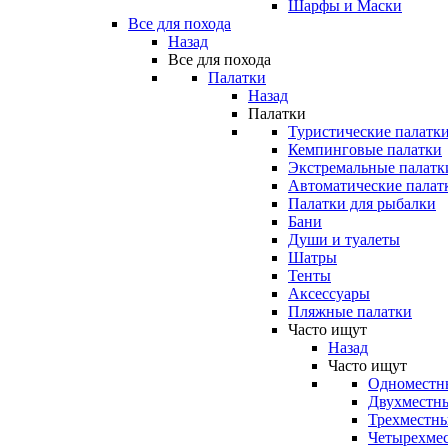
Шарфы и Маски
Все для похода
Назад
Все для похода
Палатки
Назад
Палатки
Туристические палатк
Кемпинговые палатки
Экстремальные палатк
Автоматические палат
Палатки для рыбалки
Бани
Души и туалеты
Шатры
Тенты
Аксессуары
Пляжные палатки
Часто ищут
Назад
Часто ищут
Одноместн
Двухместны
Трехместны
Четырехмес