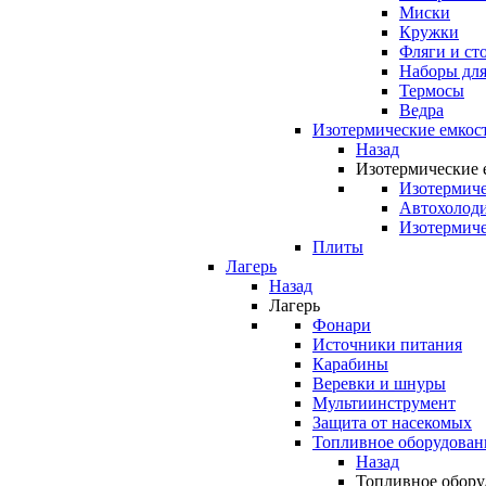
Миски
Кружки
Фляги и ст
Наборы для
Термосы
Ведра
Изотермические емкос
Назад
Изотермические 
Изотермиче
Автохолод
Изотермиче
Плиты
Лагерь
Назад
Лагерь
Фонари
Источники питания
Карабины
Веревки и шнуры
Мультиинструмент
Защита от насекомых
Топливное оборудован
Назад
Топливное обору