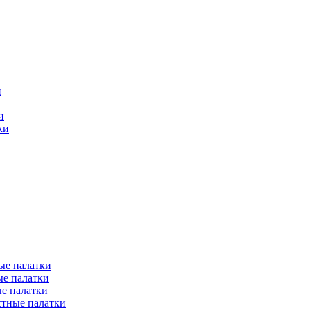
и
и
ки
ые палатки
е палатки
е палатки
тные палатки