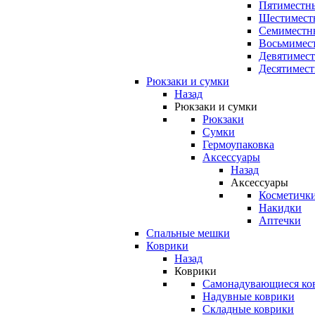
Пятиместны
Шестимест
Семиместн
Восьмимес
Девятимест
Десятимест
Рюкзаки и сумки
Назад
Рюкзаки и сумки
Рюкзаки
Сумки
Гермоупаковка
Аксессуары
Назад
Аксессуары
Косметичк
Накидки
Аптечки
Спальные мешки
Коврики
Назад
Коврики
Самонадувающиеся ко
Надувные коврики
Складные коврики