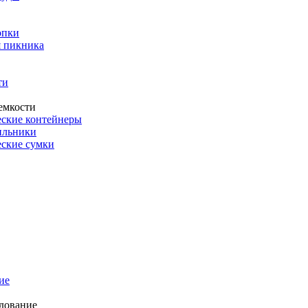
опки
 пикника
ти
емкости
ские контейнеры
ильники
ские сумки
ие
дование