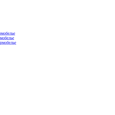
рмобелье
рмобелье
рмобелье