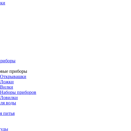
ики
приборы
овые приборы
Открывашки
Ложки
Вилки
Наборы приборов
Ловилки
ля воды
я питья
суды