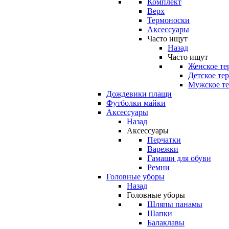
Комплект
Верх
Термоноски
Аксессуары
Часто ищут
Назад
Часто ищут
Женское те
Детское те
Мужское те
Дождевики плащи
Футболки майки
Аксессуары
Назад
Аксессуары
Перчатки
Варежки
Гамаши для обуви
Ремни
Головные уборы
Назад
Головные уборы
Шляпы панамы
Шапки
Балаклавы