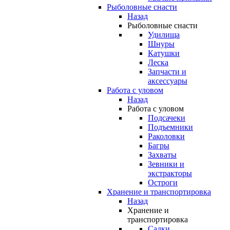
Рыболовные снасти
Назад
Рыболовные снасти
Удилища
Шнуры
Катушки
Леска
Запчасти и
аксессуары
Работа с уловом
Назад
Работа с уловом
Подсачеки
Подъемники
Раколовки
Багры
Захваты
Зевники и
экстракторы
Остроги
Хранение и транспортировка
Назад
Хранение и
транспортировка
Садки