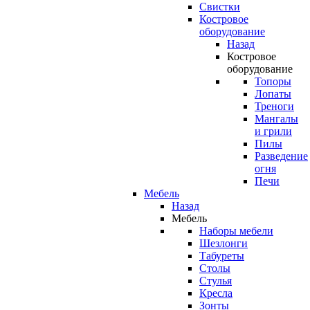
Свистки
Костровое
оборудование
Назад
Костровое
оборудование
Топоры
Лопаты
Треноги
Мангалы
и грили
Пилы
Разведение
огня
Печи
Мебель
Назад
Мебель
Наборы мебели
Шезлонги
Табуреты
Столы
Стулья
Кресла
Зонты