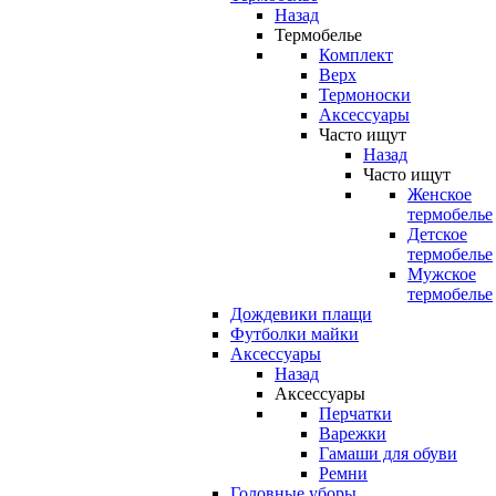
Назад
Термобелье
Комплект
Верх
Термоноски
Аксессуары
Часто ищут
Назад
Часто ищут
Женское
термобелье
Детское
термобелье
Мужское
термобелье
Дождевики плащи
Футболки майки
Аксессуары
Назад
Аксессуары
Перчатки
Варежки
Гамаши для обуви
Ремни
Головные уборы