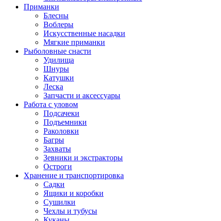
Приманки
Блесны
Воблеры
Искусственные насадки
Мягкие приманки
Рыболовные снасти
Удилища
Шнуры
Катушки
Леска
Запчасти и аксессуары
Работа с уловом
Подсачеки
Подъемники
Раколовки
Багры
Захваты
Зевники и экстракторы
Остроги
Хранение и транспортировка
Садки
Ящики и коробки
Сушилки
Чехлы и тубусы
Куканы