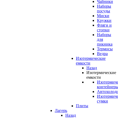
Чайники
Наборы
посуды
Миски
Кружки
Фляги и
стопки
Наборы
для
пикника
Термосы
Ведра
Изотермические
емкости
Назад
Изотермические
емкости
Изотермич
контейнер
Автохолод
Изотермич
сумки
Плиты
Лагерь
Назад