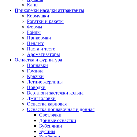
Каны
Прикормки насадки аттрактанты
Кормушки
Рогатки и ракеты
Формы
Бойлы
Прикормки
Пеллетс
Паста и тесто
Ароматизаторы
Оснастка и фурнитура
Поплавки
Грузила
Крючки
Летние жерлицы
Поводки
Вертлюги застежки кольца
Джигголовки
Оснастка карповая
Оснастка поплавочная и донная
Светлячки
Донные оснастки
Бубенчики
Бусины
Кембрики