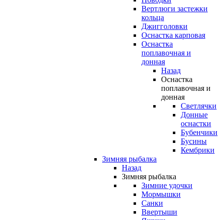
Вертлюги застежки
кольца
Джигголовки
Оснастка карповая
Оснастка
поплавочная и
донная
Назад
Оснастка
поплавочная и
донная
Светлячки
Донные
оснастки
Бубенчики
Бусины
Кембрики
Зимняя рыбалка
Назад
Зимняя рыбалка
Зимние удочки
Мормышки
Санки
Ввертыши