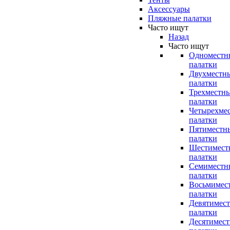
Аксессуары
Пляжные палатки
Часто ищут
Назад
Часто ищут
Одноместн
палатки
Двухместн
палатки
Трехместн
палатки
Четырехме
палатки
Пятиместн
палатки
Шестимест
палатки
Семиместн
палатки
Восьмимес
палатки
Девятимес
палатки
Десятимес