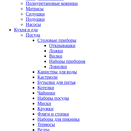
Полиуретановые коврики
Матрасы
Сидушки
Подушки
Насосы
Кухня и еда
Посуда
Столовые приборы
Открывашки
Ложки
Вилки
Наборы приборов
Ловилки
Канистры для воды
Кастрюли
Бутылки для питья
Котелки
Чайники
Наборы посуды
Миски
Кружки
Фляги и стопки
Наборы для пикника
Термосы
Ведра