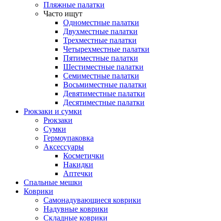
Пляжные палатки
Часто ищут
Одноместные палатки
Двухместные палатки
Трехместные палатки
Четырехместные палатки
Пятиместные палатки
Шестиместные палатки
Семиместные палатки
Восьмиместные палатки
Девятиместные палатки
Десятиместные палатки
Рюкзаки и сумки
Рюкзаки
Сумки
Гермоупаковка
Аксессуары
Косметички
Накидки
Аптечки
Спальные мешки
Коврики
Самонадувающиеся коврики
Надувные коврики
Складные коврики