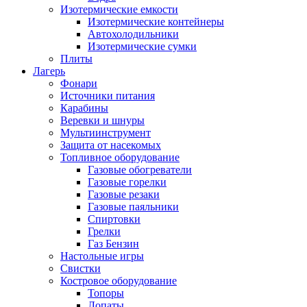
Изотермические емкости
Изотермические контейнеры
Автохолодильники
Изотермические сумки
Плиты
Лагерь
Фонари
Источники питания
Карабины
Веревки и шнуры
Мультиинструмент
Защита от насекомых
Топливное оборудование
Газовые обогреватели
Газовые горелки
Газовые резаки
Газовые паяльники
Спиртовки
Грелки
Газ Бензин
Настольные игры
Свистки
Костровое оборудование
Топоры
Лопаты