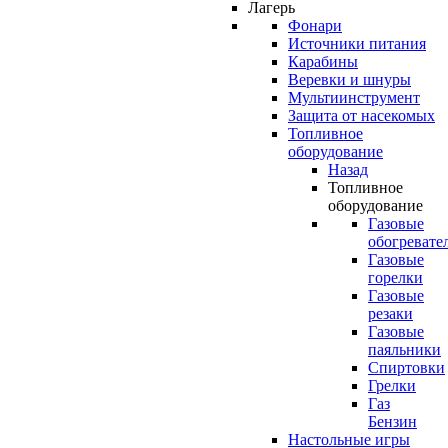
Лагерь
Фонари
Источники питания
Карабины
Веревки и шнуры
Мультиинструмент
Защита от насекомых
Топливное
оборудование
Назад
Топливное
оборудование
Газовые
обогревате
Газовые
горелки
Газовые
резаки
Газовые
паяльники
Спиртовки
Грелки
Газ
Бензин
Настольные игры