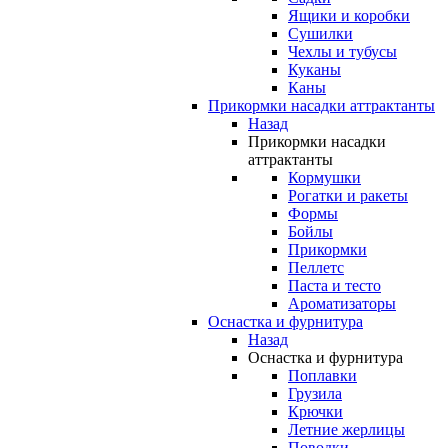
Ящики и коробки
Сушилки
Чехлы и тубусы
Куканы
Каны
Прикормки насадки аттрактанты
Назад
Прикормки насадки
аттрактанты
Кормушки
Рогатки и ракеты
Формы
Бойлы
Прикормки
Пеллетс
Паста и тесто
Ароматизаторы
Оснастка и фурнитура
Назад
Оснастка и фурнитура
Поплавки
Грузила
Крючки
Летние жерлицы
Поводки