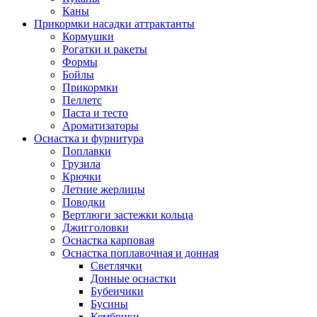
Каны
Прикормки насадки аттрактанты
Кормушки
Рогатки и ракеты
Формы
Бойлы
Прикормки
Пеллетс
Паста и тесто
Ароматизаторы
Оснастка и фурнитура
Поплавки
Грузила
Крючки
Летние жерлицы
Поводки
Вертлюги застежки кольца
Джигголовки
Оснастка карповая
Оснастка поплавочная и донная
Светлячки
Донные оснастки
Бубенчики
Бусины
Кембрики