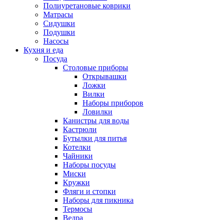
Полиуретановые коврики
Матрасы
Сидушки
Подушки
Насосы
Кухня и еда
Посуда
Столовые приборы
Открывашки
Ложки
Вилки
Наборы приборов
Ловилки
Канистры для воды
Кастрюли
Бутылки для питья
Котелки
Чайники
Наборы посуды
Миски
Кружки
Фляги и стопки
Наборы для пикника
Термосы
Ведра