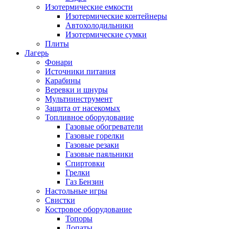
Изотермические емкости
Изотермические контейнеры
Автохолодильники
Изотермические сумки
Плиты
Лагерь
Фонари
Источники питания
Карабины
Веревки и шнуры
Мультиинструмент
Защита от насекомых
Топливное оборудование
Газовые обогреватели
Газовые горелки
Газовые резаки
Газовые паяльники
Спиртовки
Грелки
Газ Бензин
Настольные игры
Свистки
Костровое оборудование
Топоры
Лопаты