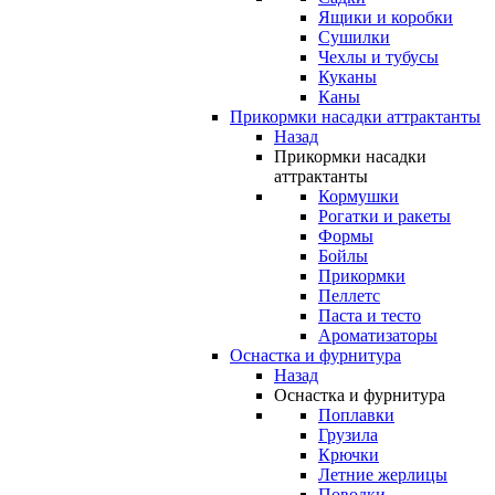
Ящики и коробки
Сушилки
Чехлы и тубусы
Куканы
Каны
Прикормки насадки аттрактанты
Назад
Прикормки насадки
аттрактанты
Кормушки
Рогатки и ракеты
Формы
Бойлы
Прикормки
Пеллетс
Паста и тесто
Ароматизаторы
Оснастка и фурнитура
Назад
Оснастка и фурнитура
Поплавки
Грузила
Крючки
Летние жерлицы
Поводки