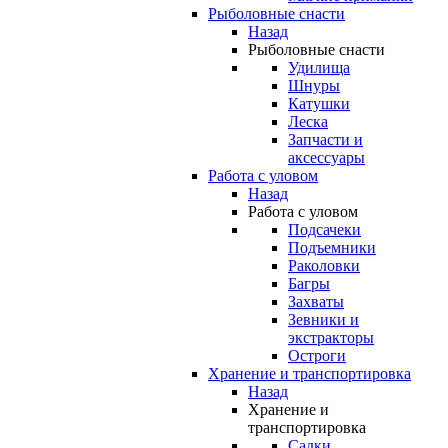
Рыболовные снасти
Назад
Рыболовные снасти
Удилища
Шнуры
Катушки
Леска
Запчасти и
аксессуары
Работа с уловом
Назад
Работа с уловом
Подсачеки
Подъемники
Раколовки
Багры
Захваты
Зевники и
экстракторы
Остроги
Хранение и транспортировка
Назад
Хранение и
транспортировка
Садки