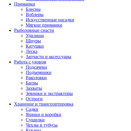
Приманки
Блесны
Воблеры
Искусственные насадки
Мягкие приманки
Рыболовные снасти
Удилища
Шнуры
Катушки
Леска
Запчасти и аксессуары
Работа с уловом
Подсачеки
Подъемники
Раколовки
Багры
Захваты
Зевники и экстракторы
Остроги
Хранение и транспортировка
Садки
Ящики и коробки
Сушилки
Чехлы и тубусы
Куканы