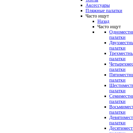
Аксессуары
Пляжные палатки
Часто ищут
Назад
Часто ищут
Одноместн
палатки
Двухместн
палатки
Трехместн
палатки
Четырехме
палатки
Пятиместн
палатки
Шестимест
палатки
Семиместн
палатки
Восьмимес
палатки
Девятимес
палатки
Десятимес