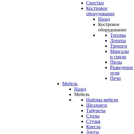
Свистки
Костровое
оборудование
Назад
Костровое
оборудование
Топоры
Лопаты
Треноги
Мангалы
и грили
Пилы
Разведение
огня
Печи
Мебель
Назад
Мебель
Наборы мебели
Шезлонги
Табуреты
Столы
Стулья
Кресла
Зонты