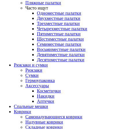
Пляжные палатки
Часто ищут
Одноместные палатки
Двухместные палатки
Трехместные палатки
Четырехместные палатки
Пятиместные палатки
Шестиместные палатки
Семиместные палатки
Восьмиместные палатки
Девятиместные палатки
Десятиместные палатки
Рюкзаки и сумки
Рюкзаки
Сумки
Гермоупаковка
Аксессуары
Косметички
Накидки
Аптечки
Спальные мешки
Коврики
Самонадувающиеся коврики
Надувные коврики
Складные коврики