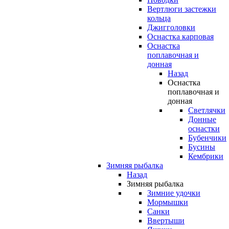
Вертлюги застежки
кольца
Джигголовки
Оснастка карповая
Оснастка
поплавочная и
донная
Назад
Оснастка
поплавочная и
донная
Светлячки
Донные
оснастки
Бубенчики
Бусины
Кембрики
Зимняя рыбалка
Назад
Зимняя рыбалка
Зимние удочки
Мормышки
Санки
Ввертыши