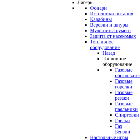
Лагерь
Фонари
Источники питания
Карабины
Веревки и шнуры
Мультиинструмент
Защита от насекомых
Топливное
оборудование
Назад
Топливное
оборудование
Газовые
обогревате
Газовые
горелки
Газовые
резаки
Газовые
паяльники
Спиртовки
Грелки
Газ
Бензин
Настольные игры