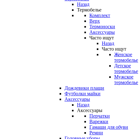
Назад
Термобелье
Комплект
Верх
Термоноски
Аксессуары
Часто ищут
Назад
Часто ищут
Женское
термобелье
Детское
термобелье
Мужское
термобелье
Дождевики плащи
Футболки майки
Аксессуары
Назад
Аксессуары
Перчатки
Варежки
Гамаши для обуви
Ремни
Головные уборы