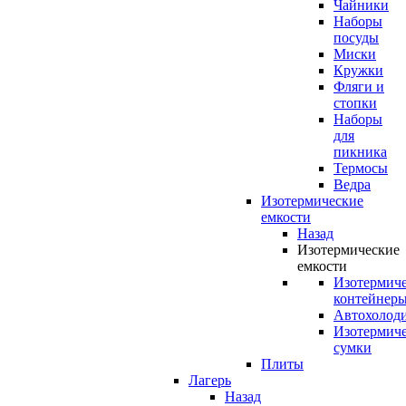
Чайники
Наборы
посуды
Миски
Кружки
Фляги и
стопки
Наборы
для
пикника
Термосы
Ведра
Изотермические
емкости
Назад
Изотермические
емкости
Изотермич
контейнер
Автохолод
Изотермич
сумки
Плиты
Лагерь
Назад