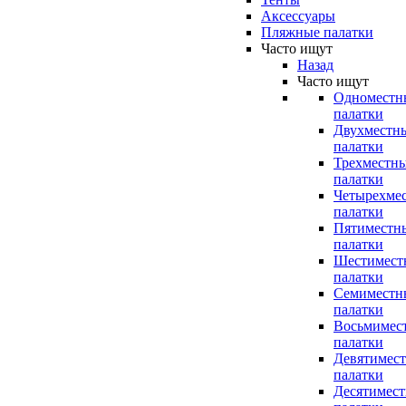
Аксессуары
Пляжные палатки
Часто ищут
Назад
Часто ищут
Одноместн
палатки
Двухместн
палатки
Трехместн
палатки
Четырехме
палатки
Пятиместн
палатки
Шестимест
палатки
Семиместн
палатки
Восьмимес
палатки
Девятимес
палатки
Десятимес