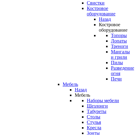
Свистки
Костровое
оборудование
Назад
Костровое
оборудование
Топоры
Лопаты
Треноги
Мангалы
и грили
Пилы
Разведение
огня
Печи
Мебель
Назад
Мебель
Наборы мебели
Шезлонги
Табуреты
Столы
Стулья
Кресла
Зонты