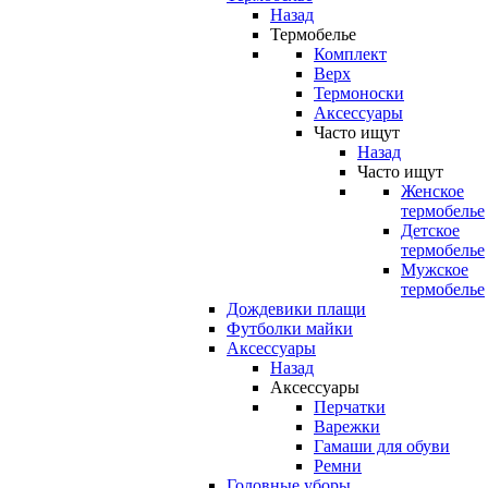
Назад
Термобелье
Комплект
Верх
Термоноски
Аксессуары
Часто ищут
Назад
Часто ищут
Женское
термобелье
Детское
термобелье
Мужское
термобелье
Дождевики плащи
Футболки майки
Аксессуары
Назад
Аксессуары
Перчатки
Варежки
Гамаши для обуви
Ремни
Головные уборы