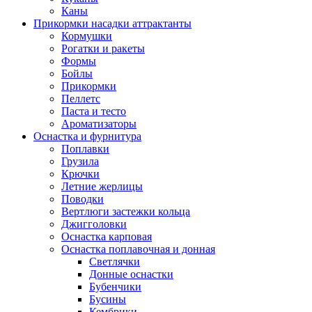
Каны
Прикормки насадки аттрактанты
Кормушки
Рогатки и ракеты
Формы
Бойлы
Прикормки
Пеллетс
Паста и тесто
Ароматизаторы
Оснастка и фурнитура
Поплавки
Грузила
Крючки
Летние жерлицы
Поводки
Вертлюги застежки кольца
Джигголовки
Оснастка карповая
Оснастка поплавочная и донная
Светлячки
Донные оснастки
Бубенчики
Бусины
Кембрики