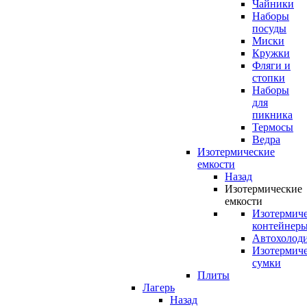
Чайники
Наборы
посуды
Миски
Кружки
Фляги и
стопки
Наборы
для
пикника
Термосы
Ведра
Изотермические
емкости
Назад
Изотермические
емкости
Изотермич
контейнер
Автохолод
Изотермич
сумки
Плиты
Лагерь
Назад