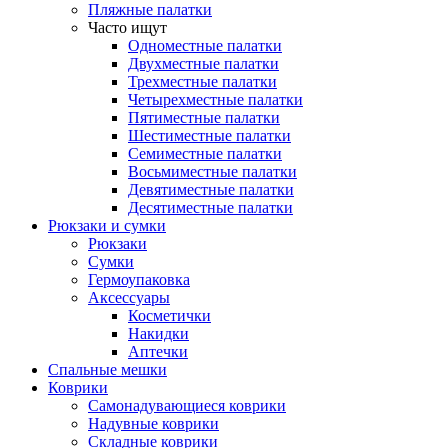
Пляжные палатки
Часто ищут
Одноместные палатки
Двухместные палатки
Трехместные палатки
Четырехместные палатки
Пятиместные палатки
Шестиместные палатки
Семиместные палатки
Восьмиместные палатки
Девятиместные палатки
Десятиместные палатки
Рюкзаки и сумки
Рюкзаки
Сумки
Гермоупаковка
Аксессуары
Косметички
Накидки
Аптечки
Спальные мешки
Коврики
Самонадувающиеся коврики
Надувные коврики
Складные коврики