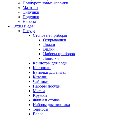
Полиуретановые коврики
Матрасы
Сидушки
Подушки
Насосы
Кухня и еда
Посуда
Столовые приборы
Открывашки
Ложки
Вилки
Наборы приборов
Ловилки
Канистры для воды
Кастрюли
Бутылки для питья
Котелки
Чайники
Наборы посуды
Миски
Кружки
Фляги и стопки
Наборы для пикника
Термосы
Ведра