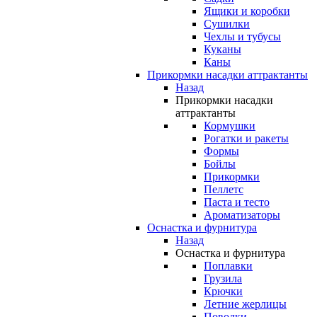
Ящики и коробки
Сушилки
Чехлы и тубусы
Куканы
Каны
Прикормки насадки аттрактанты
Назад
Прикормки насадки
аттрактанты
Кормушки
Рогатки и ракеты
Формы
Бойлы
Прикормки
Пеллетс
Паста и тесто
Ароматизаторы
Оснастка и фурнитура
Назад
Оснастка и фурнитура
Поплавки
Грузила
Крючки
Летние жерлицы
Поводки