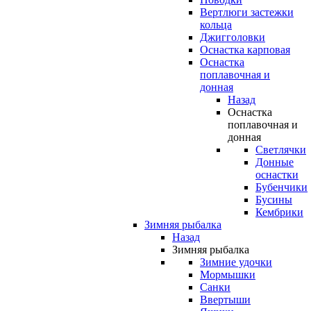
Вертлюги застежки
кольца
Джигголовки
Оснастка карповая
Оснастка
поплавочная и
донная
Назад
Оснастка
поплавочная и
донная
Светлячки
Донные
оснастки
Бубенчики
Бусины
Кембрики
Зимняя рыбалка
Назад
Зимняя рыбалка
Зимние удочки
Мормышки
Санки
Ввертыши