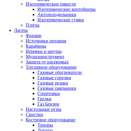
Изотермические емкости
Изотермические контейнеры
Автохолодильники
Изотермические сумки
Плиты
Лагерь
Фонари
Источники питания
Карабины
Веревки и шнуры
Мультиинструмент
Защита от насекомых
Топливное оборудование
Газовые обогреватели
Газовые горелки
Газовые резаки
Газовые паяльники
Спиртовки
Грелки
Газ Бензин
Настольные игры
Свистки
Костровое оборудование
Топоры
Лопаты