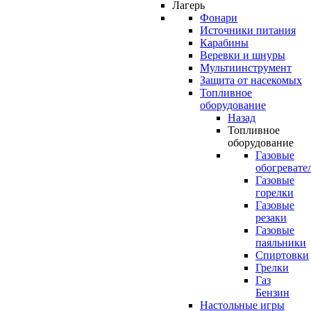
Лагерь
Фонари
Источники питания
Карабины
Веревки и шнуры
Мультиинструмент
Защита от насекомых
Топливное
оборудование
Назад
Топливное
оборудование
Газовые
обогревате
Газовые
горелки
Газовые
резаки
Газовые
паяльники
Спиртовки
Грелки
Газ
Бензин
Настольные игры