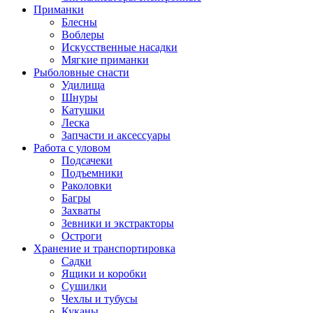
Приманки
Блесны
Воблеры
Искусственные насадки
Мягкие приманки
Рыболовные снасти
Удилища
Шнуры
Катушки
Леска
Запчасти и аксессуары
Работа с уловом
Подсачеки
Подъемники
Раколовки
Багры
Захваты
Зевники и экстракторы
Остроги
Хранение и транспортировка
Садки
Ящики и коробки
Сушилки
Чехлы и тубусы
Куканы