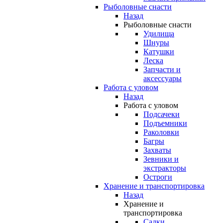
Рыболовные снасти
Назад
Рыболовные снасти
Удилища
Шнуры
Катушки
Леска
Запчасти и
аксессуары
Работа с уловом
Назад
Работа с уловом
Подсачеки
Подъемники
Раколовки
Багры
Захваты
Зевники и
экстракторы
Остроги
Хранение и транспортировка
Назад
Хранение и
транспортировка
Садки