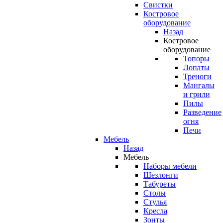
Свистки
Костровое
оборудование
Назад
Костровое
оборудование
Топоры
Лопаты
Треноги
Мангалы
и грили
Пилы
Разведение
огня
Печи
Мебель
Назад
Мебель
Наборы мебели
Шезлонги
Табуреты
Столы
Стулья
Кресла
Зонты