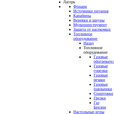
Лагерь
Фонари
Источники питания
Карабины
Веревки и шнуры
Мультиинструмент
Защита от насекомых
Топливное
оборудование
Назад
Топливное
оборудование
Газовые
обогревате
Газовые
горелки
Газовые
резаки
Газовые
паяльники
Спиртовки
Грелки
Газ
Бензин
Настольные игры