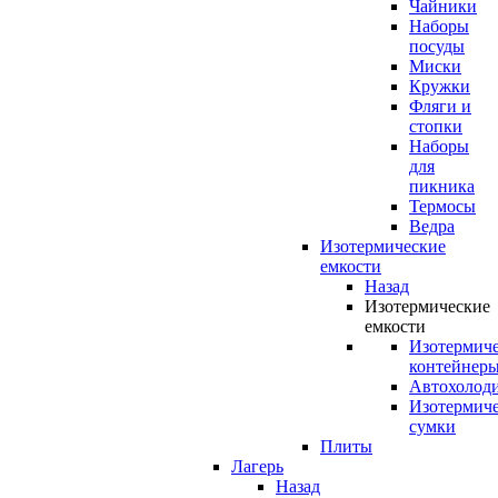
Чайники
Наборы
посуды
Миски
Кружки
Фляги и
стопки
Наборы
для
пикника
Термосы
Ведра
Изотермические
емкости
Назад
Изотермические
емкости
Изотермич
контейнер
Автохолод
Изотермич
сумки
Плиты
Лагерь
Назад