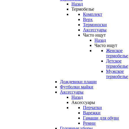
Назад
Термобелье
Комплект
Верх
Термоноски
Аксессуары
Часто ищут
Назад
Часто ищут
Женское
термобелье
Детское
термобелье
Мужское
термобелье
Дождевики плащи
Футболки майки
Аксессуары
Назад
Аксессуары
Перчатки
Варежки
Гамаши для обуви
Ремни
Головные уборы