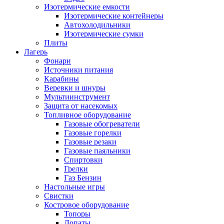
Изотермические емкости
Изотермические контейнеры
Автохолодильники
Изотермические сумки
Плиты
Лагерь
Фонари
Источники питания
Карабины
Веревки и шнуры
Мультиинструмент
Защита от насекомых
Топливное оборудование
Газовые обогреватели
Газовые горелки
Газовые резаки
Газовые паяльники
Спиртовки
Грелки
Газ Бензин
Настольные игры
Свистки
Костровое оборудование
Топоры
Лопаты