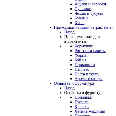
Ящики и коробки
Сушилки
Чехлы и тубусы
Куканы
Каны
Прикормки насадки аттрактанты
Назад
Прикормки насадки
аттрактанты
Кормушки
Рогатки и ракеты
Формы
Бойлы
Прикормки
Пеллетс
Паста и тесто
Ароматизаторы
Оснастка и фурнитура
Назад
Оснастка и фурнитура
Поплавки
Грузила
Крючки
Летние жерлицы
Поводки