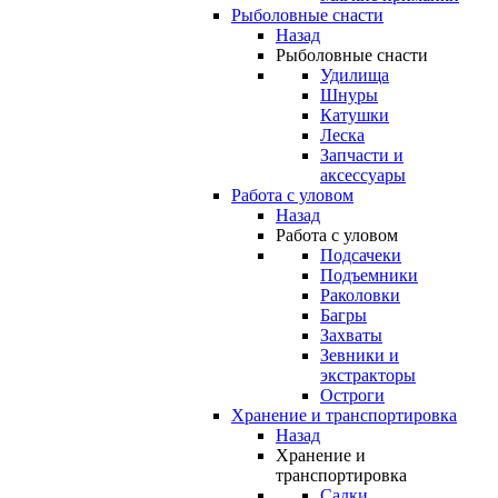
Рыболовные снасти
Назад
Рыболовные снасти
Удилища
Шнуры
Катушки
Леска
Запчасти и
аксессуары
Работа с уловом
Назад
Работа с уловом
Подсачеки
Подъемники
Раколовки
Багры
Захваты
Зевники и
экстракторы
Остроги
Хранение и транспортировка
Назад
Хранение и
транспортировка
Садки