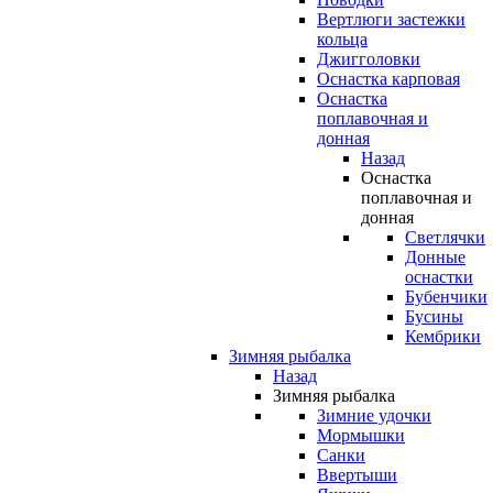
Вертлюги застежки
кольца
Джигголовки
Оснастка карповая
Оснастка
поплавочная и
донная
Назад
Оснастка
поплавочная и
донная
Светлячки
Донные
оснастки
Бубенчики
Бусины
Кембрики
Зимняя рыбалка
Назад
Зимняя рыбалка
Зимние удочки
Мормышки
Санки
Ввертыши