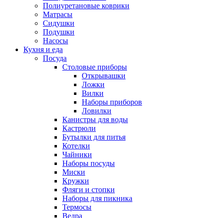
Полиуретановые коврики
Матрасы
Сидушки
Подушки
Насосы
Кухня и еда
Посуда
Столовые приборы
Открывашки
Ложки
Вилки
Наборы приборов
Ловилки
Канистры для воды
Кастрюли
Бутылки для питья
Котелки
Чайники
Наборы посуды
Миски
Кружки
Фляги и стопки
Наборы для пикника
Термосы
Ведра