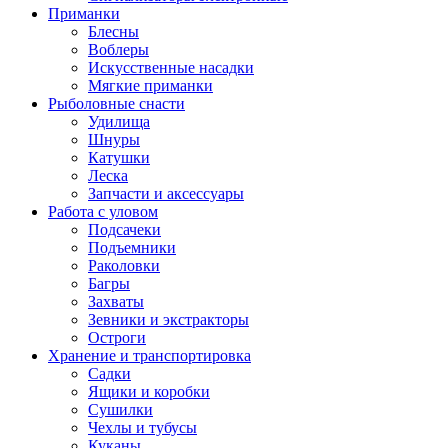
Приманки
Блесны
Воблеры
Искусственные насадки
Мягкие приманки
Рыболовные снасти
Удилища
Шнуры
Катушки
Леска
Запчасти и аксессуары
Работа с уловом
Подсачеки
Подъемники
Раколовки
Багры
Захваты
Зевники и экстракторы
Остроги
Хранение и транспортировка
Садки
Ящики и коробки
Сушилки
Чехлы и тубусы
Куканы