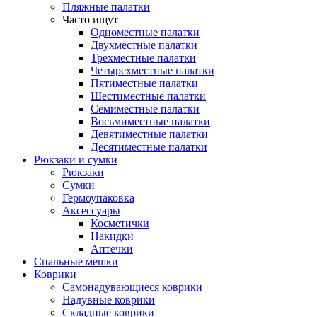
Пляжные палатки
Часто ищут
Одноместные палатки
Двухместные палатки
Трехместные палатки
Четырехместные палатки
Пятиместные палатки
Шестиместные палатки
Семиместные палатки
Восьмиместные палатки
Девятиместные палатки
Десятиместные палатки
Рюкзаки и сумки
Рюкзаки
Сумки
Гермоупаковка
Аксессуары
Косметички
Накидки
Аптечки
Спальные мешки
Коврики
Самонадувающиеся коврики
Надувные коврики
Складные коврики