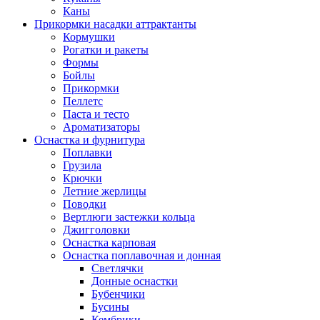
Каны
Прикормки насадки аттрактанты
Кормушки
Рогатки и ракеты
Формы
Бойлы
Прикормки
Пеллетс
Паста и тесто
Ароматизаторы
Оснастка и фурнитура
Поплавки
Грузила
Крючки
Летние жерлицы
Поводки
Вертлюги застежки кольца
Джигголовки
Оснастка карповая
Оснастка поплавочная и донная
Светлячки
Донные оснастки
Бубенчики
Бусины
Кембрики