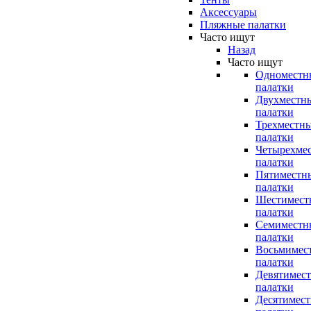
Аксессуары
Пляжные палатки
Часто ищут
Назад
Часто ищут
Одноместн
палатки
Двухместн
палатки
Трехместн
палатки
Четырехме
палатки
Пятиместн
палатки
Шестимест
палатки
Семиместн
палатки
Восьмимес
палатки
Девятимес
палатки
Десятимес