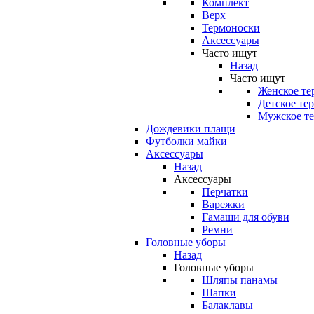
Комплект
Верх
Термоноски
Аксессуары
Часто ищут
Назад
Часто ищут
Женское те
Детское те
Мужское те
Дождевики плащи
Футболки майки
Аксессуары
Назад
Аксессуары
Перчатки
Варежки
Гамаши для обуви
Ремни
Головные уборы
Назад
Головные уборы
Шляпы панамы
Шапки
Балаклавы