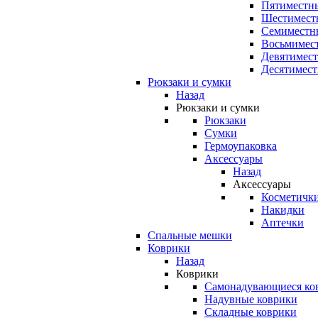
Пятиместны
Шестимест
Семиместн
Восьмимес
Девятимест
Десятимест
Рюкзаки и сумки
Назад
Рюкзаки и сумки
Рюкзаки
Сумки
Гермоупаковка
Аксессуары
Назад
Аксессуары
Косметичк
Накидки
Аптечки
Спальные мешки
Коврики
Назад
Коврики
Самонадувающиеся ко
Надувные коврики
Складные коврики