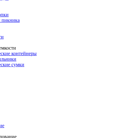
опки
 пикника
ти
емкости
ские контейнеры
ильники
ские сумки
ие
дование