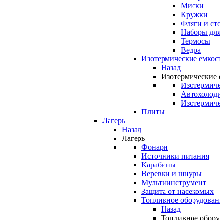
Миски
Кружки
Фляги и ст
Наборы для
Термосы
Ведра
Изотермические емкос
Назад
Изотермические 
Изотермиче
Автохолод
Изотермиче
Плиты
Лагерь
Назад
Лагерь
Фонари
Источники питания
Карабины
Веревки и шнуры
Мультиинструмент
Защита от насекомых
Топливное оборудован
Назад
Топливное обору