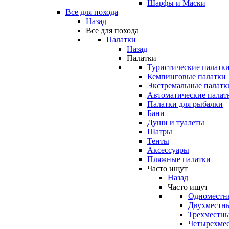
Шарфы и Маски
Все для похода
Назад
Все для похода
Палатки
Назад
Палатки
Туристические палатк
Кемпинговые палатки
Экстремальные палатк
Автоматические палат
Палатки для рыбалки
Бани
Души и туалеты
Шатры
Тенты
Аксессуары
Пляжные палатки
Часто ищут
Назад
Часто ищут
Одноместн
Двухместны
Трехместны
Четырехмес