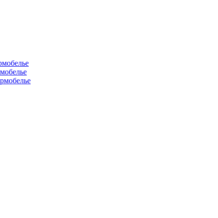
рмобелье
рмобелье
рмобелье