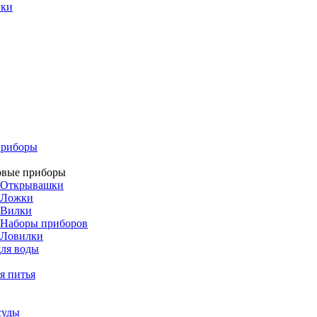
ики
приборы
овые приборы
Открывашки
Ложки
Вилки
Наборы приборов
Ловилки
ля воды
я питья
суды