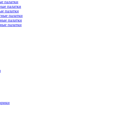
е палатки
ные палатки
ые палатки
тные палатки
ные палатки
ные палатки
и
врики