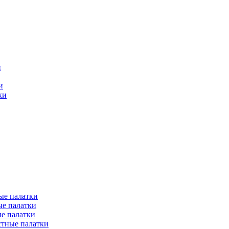
и
и
ки
ые палатки
е палатки
е палатки
тные палатки