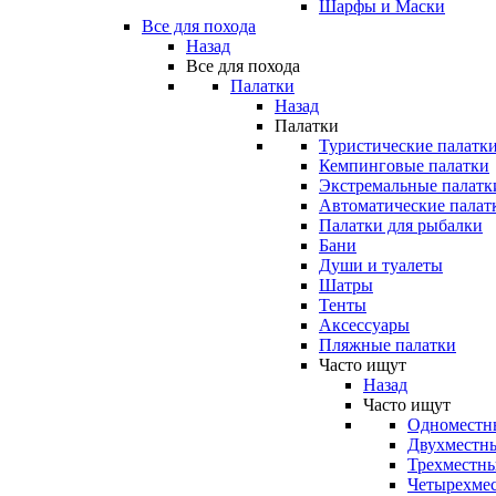
Шарфы и Маски
Все для похода
Назад
Все для похода
Палатки
Назад
Палатки
Туристические палатк
Кемпинговые палатки
Экстремальные палатк
Автоматические палат
Палатки для рыбалки
Бани
Души и туалеты
Шатры
Тенты
Аксессуары
Пляжные палатки
Часто ищут
Назад
Часто ищут
Одноместн
Двухместны
Трехместны
Четырехмес