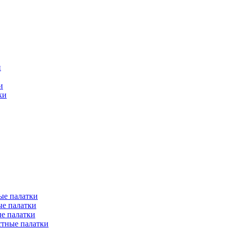
и
и
ки
ые палатки
е палатки
е палатки
тные палатки