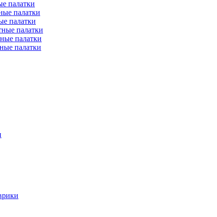
е палатки
ные палатки
ые палатки
тные палатки
ные палатки
ные палатки
и
врики