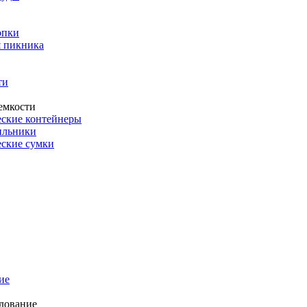
опки
 пикника
ти
емкости
ские контейнеры
ильники
ские сумки
ие
дование