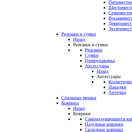
Пятиместны
Шестимест
Семиместн
Восьмимес
Девятимест
Десятимест
Рюкзаки и сумки
Назад
Рюкзаки и сумки
Рюкзаки
Сумки
Гермоупаковка
Аксессуары
Назад
Аксессуары
Косметичк
Накидки
Аптечки
Спальные мешки
Коврики
Назад
Коврики
Самонадувающиеся ко
Надувные коврики
Складные коврики