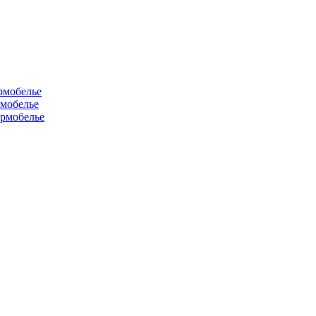
рмобелье
рмобелье
рмобелье