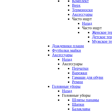
Комплект
Верх
Термоноски
Аксессуары
Часто ищут
Назад
Часто ищут
Женское те
Детское те
Мужское те
Дождевики плащи
Футболки майки
Аксессуары
Назад
Аксессуары
Перчатки
Варежки
Гамаши для обуви
Ремни
Головные уборы
Назад
Головные уборы
Шляпы панамы
Шапки
Балаклавы