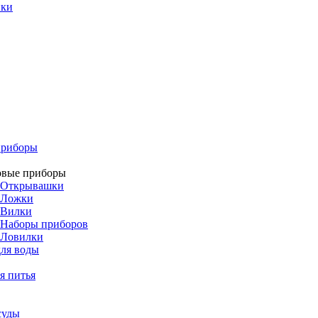
ики
приборы
овые приборы
Открывашки
Ложки
Вилки
Наборы приборов
Ловилки
ля воды
я питья
суды