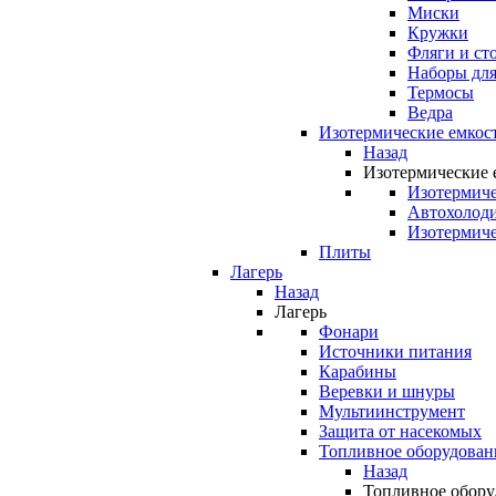
Миски
Кружки
Фляги и ст
Наборы для
Термосы
Ведра
Изотермические емкос
Назад
Изотермические 
Изотермиче
Автохолод
Изотермиче
Плиты
Лагерь
Назад
Лагерь
Фонари
Источники питания
Карабины
Веревки и шнуры
Мультиинструмент
Защита от насекомых
Топливное оборудован
Назад
Топливное обору