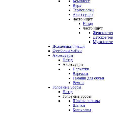
Комплект
Верх
Термоноски
Аксессуары
Часто ищут
Назад
Часто ищут
Женское те
Детское те
Мужское те
Дождевики плащи
Футболки майки
Аксессуары
Назад
Аксессуары
Перчатки
Варежки
Гамаши для обуви
Ремни
Головные уборы
Назад
Головные уборы
Шляпы панамы
Шапки
Балаклавы