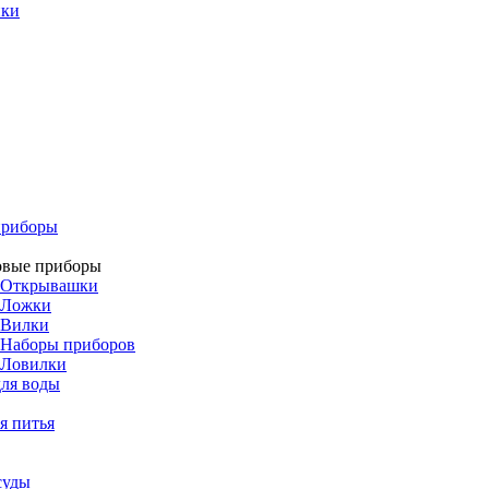
ики
приборы
овые приборы
Открывашки
Ложки
Вилки
Наборы приборов
Ловилки
ля воды
я питья
суды