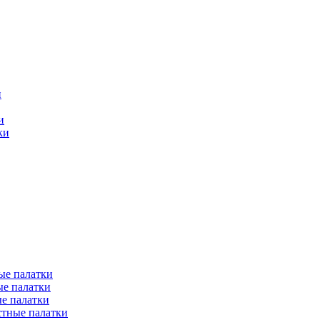
и
и
ки
ые палатки
е палатки
е палатки
тные палатки