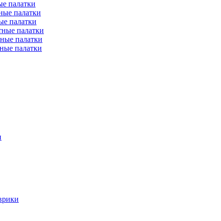
е палатки
ные палатки
ые палатки
тные палатки
ные палатки
ные палатки
и
врики