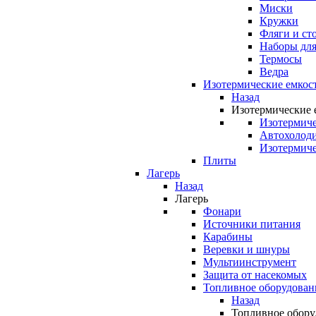
Миски
Кружки
Фляги и ст
Наборы для
Термосы
Ведра
Изотермические емкос
Назад
Изотермические 
Изотермиче
Автохолод
Изотермиче
Плиты
Лагерь
Назад
Лагерь
Фонари
Источники питания
Карабины
Веревки и шнуры
Мультиинструмент
Защита от насекомых
Топливное оборудован
Назад
Топливное обору