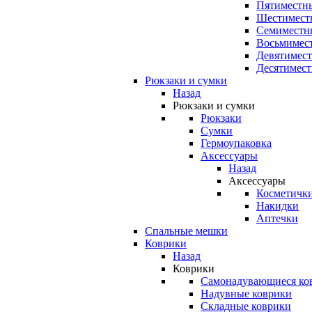
Пятиместны
Шестимест
Семиместн
Восьмимес
Девятимест
Десятимест
Рюкзаки и сумки
Назад
Рюкзаки и сумки
Рюкзаки
Сумки
Гермоупаковка
Аксессуары
Назад
Аксессуары
Косметичк
Накидки
Аптечки
Спальные мешки
Коврики
Назад
Коврики
Самонадувающиеся ко
Надувные коврики
Складные коврики