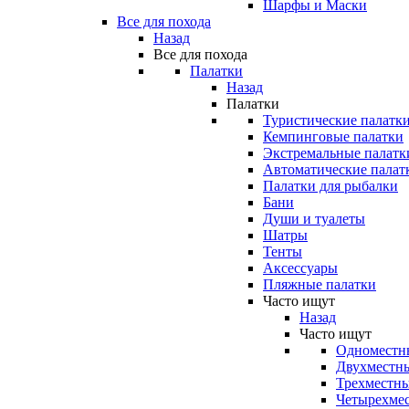
Шарфы и Маски
Все для похода
Назад
Все для похода
Палатки
Назад
Палатки
Туристические палатк
Кемпинговые палатки
Экстремальные палатк
Автоматические палат
Палатки для рыбалки
Бани
Души и туалеты
Шатры
Тенты
Аксессуары
Пляжные палатки
Часто ищут
Назад
Часто ищут
Одноместн
Двухместны
Трехместны
Четырехмес