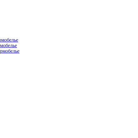
рмобелье
рмобелье
рмобелье