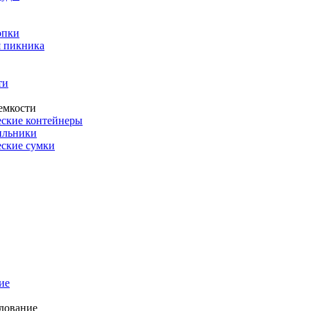
опки
 пикника
ти
емкости
ские контейнеры
ильники
ские сумки
ие
дование