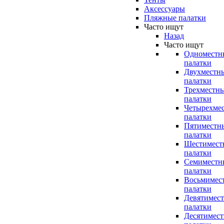
Аксессуары
Пляжные палатки
Часто ищут
Назад
Часто ищут
Одноместн
палатки
Двухместн
палатки
Трехместн
палатки
Четырехме
палатки
Пятиместн
палатки
Шестимест
палатки
Семиместн
палатки
Восьмимес
палатки
Девятимес
палатки
Десятимес