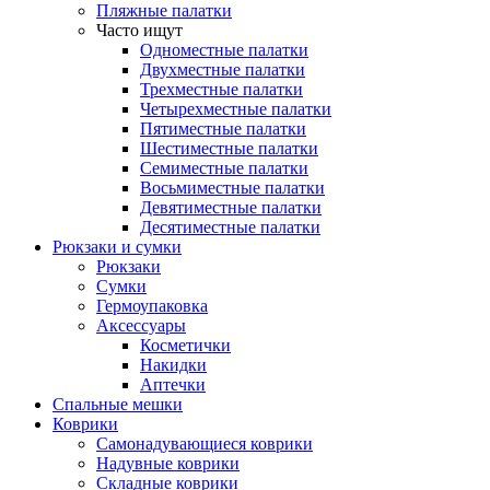
Пляжные палатки
Часто ищут
Одноместные палатки
Двухместные палатки
Трехместные палатки
Четырехместные палатки
Пятиместные палатки
Шестиместные палатки
Семиместные палатки
Восьмиместные палатки
Девятиместные палатки
Десятиместные палатки
Рюкзаки и сумки
Рюкзаки
Сумки
Гермоупаковка
Аксессуары
Косметички
Накидки
Аптечки
Спальные мешки
Коврики
Самонадувающиеся коврики
Надувные коврики
Складные коврики