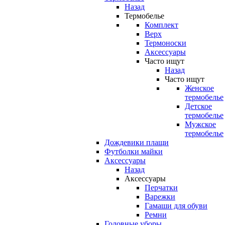
Назад
Термобелье
Комплект
Верх
Термоноски
Аксессуары
Часто ищут
Назад
Часто ищут
Женское
термобелье
Детское
термобелье
Мужское
термобелье
Дождевики плащи
Футболки майки
Аксессуары
Назад
Аксессуары
Перчатки
Варежки
Гамаши для обуви
Ремни
Головные уборы