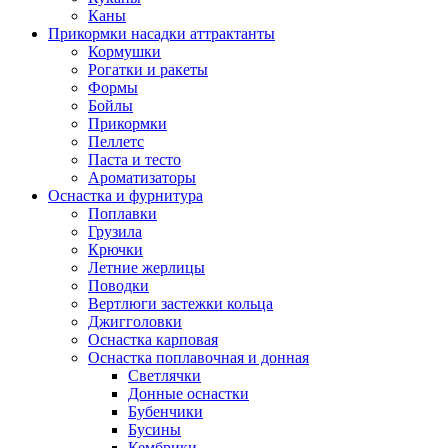
Каны
Прикормки насадки аттрактанты
Кормушки
Рогатки и ракеты
Формы
Бойлы
Прикормки
Пеллетс
Паста и тесто
Ароматизаторы
Оснастка и фурнитура
Поплавки
Грузила
Крючки
Летние жерлицы
Поводки
Вертлюги застежки кольца
Джигголовки
Оснастка карповая
Оснастка поплавочная и донная
Светлячки
Донные оснастки
Бубенчики
Бусины
Кембрики