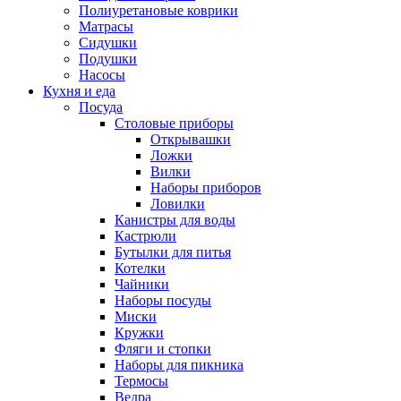
Полиуретановые коврики
Матрасы
Сидушки
Подушки
Насосы
Кухня и еда
Посуда
Столовые приборы
Открывашки
Ложки
Вилки
Наборы приборов
Ловилки
Канистры для воды
Кастрюли
Бутылки для питья
Котелки
Чайники
Наборы посуды
Миски
Кружки
Фляги и стопки
Наборы для пикника
Термосы
Ведра