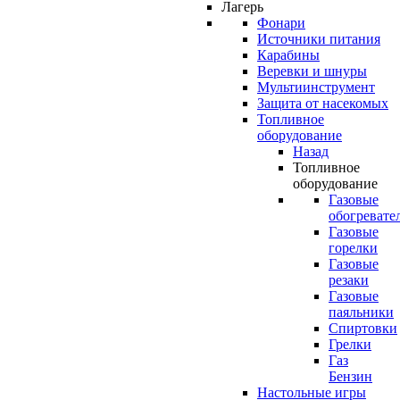
Лагерь
Фонари
Источники питания
Карабины
Веревки и шнуры
Мультиинструмент
Защита от насекомых
Топливное
оборудование
Назад
Топливное
оборудование
Газовые
обогревате
Газовые
горелки
Газовые
резаки
Газовые
паяльники
Спиртовки
Грелки
Газ
Бензин
Настольные игры