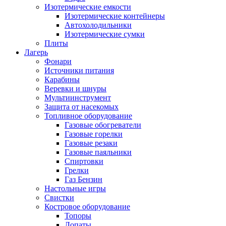
Изотермические емкости
Изотермические контейнеры
Автохолодильники
Изотермические сумки
Плиты
Лагерь
Фонари
Источники питания
Карабины
Веревки и шнуры
Мультиинструмент
Защита от насекомых
Топливное оборудование
Газовые обогреватели
Газовые горелки
Газовые резаки
Газовые паяльники
Спиртовки
Грелки
Газ Бензин
Настольные игры
Свистки
Костровое оборудование
Топоры
Лопаты