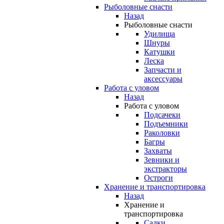
Рыболовные снасти
Назад
Рыболовные снасти
Удилища
Шнуры
Катушки
Леска
Запчасти и
аксессуары
Работа с уловом
Назад
Работа с уловом
Подсачеки
Подъемники
Раколовки
Багры
Захваты
Зевники и
экстракторы
Остроги
Хранение и транспортировка
Назад
Хранение и
транспортировка
Садки