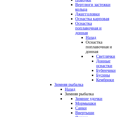
Вертлюги застежки
кольца
Джигголовки
Оснастка карповая
Оснастка
поплавочная и
донная
Назад
Оснастка
поплавочная и
донная
Светлячки
Донные
оснастки
Бубенчики
Бусины
Кембрики
Зимняя рыбалка
Назад
Зимняя рыбалка
Зимние удочки
Мормышки
Санки
Ввертыши