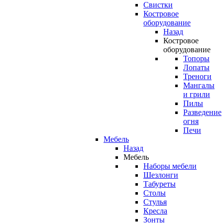
Свистки
Костровое
оборудование
Назад
Костровое
оборудование
Топоры
Лопаты
Треноги
Мангалы
и грили
Пилы
Разведение
огня
Печи
Мебель
Назад
Мебель
Наборы мебели
Шезлонги
Табуреты
Столы
Стулья
Кресла
Зонты