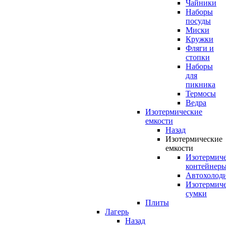
Чайники
Наборы
посуды
Миски
Кружки
Фляги и
стопки
Наборы
для
пикника
Термосы
Ведра
Изотермические
емкости
Назад
Изотермические
емкости
Изотермич
контейнер
Автохолод
Изотермич
сумки
Плиты
Лагерь
Назад