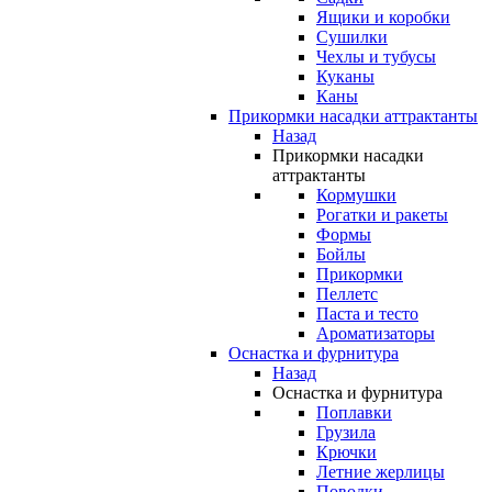
Ящики и коробки
Сушилки
Чехлы и тубусы
Куканы
Каны
Прикормки насадки аттрактанты
Назад
Прикормки насадки
аттрактанты
Кормушки
Рогатки и ракеты
Формы
Бойлы
Прикормки
Пеллетс
Паста и тесто
Ароматизаторы
Оснастка и фурнитура
Назад
Оснастка и фурнитура
Поплавки
Грузила
Крючки
Летние жерлицы
Поводки