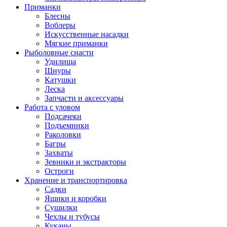
Приманки
Блесны
Воблеры
Искусственные насадки
Мягкие приманки
Рыболовные снасти
Удилища
Шнуры
Катушки
Леска
Запчасти и аксессуары
Работа с уловом
Подсачеки
Подъемники
Раколовки
Багры
Захваты
Зевники и экстракторы
Остроги
Хранение и транспортировка
Садки
Ящики и коробки
Сушилки
Чехлы и тубусы
Куканы