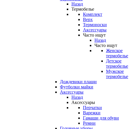
Назад
Термобелье
Комплект
Верх
Термоноски
Аксессуары
Часто ищут
Назад
Часто ищут
Женское
термобелье
Детское
термобелье
Мужское
термобелье
Дождевики плащи
Футболки майки
Аксессуары
Назад
Аксессуары
Перчатки
Варежки
Гамаши для обуви
Ремни
Головные уборы