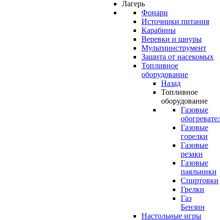
Лагерь
Фонари
Источники питания
Карабины
Веревки и шнуры
Мультиинструмент
Защита от насекомых
Топливное
оборудование
Назад
Топливное
оборудование
Газовые
обогревате
Газовые
горелки
Газовые
резаки
Газовые
паяльники
Спиртовки
Грелки
Газ
Бензин
Настольные игры