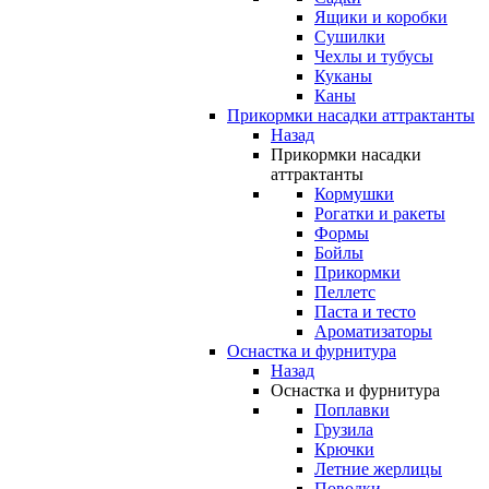
Ящики и коробки
Сушилки
Чехлы и тубусы
Куканы
Каны
Прикормки насадки аттрактанты
Назад
Прикормки насадки
аттрактанты
Кормушки
Рогатки и ракеты
Формы
Бойлы
Прикормки
Пеллетс
Паста и тесто
Ароматизаторы
Оснастка и фурнитура
Назад
Оснастка и фурнитура
Поплавки
Грузила
Крючки
Летние жерлицы
Поводки