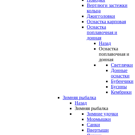
Вертлюги застежки
кольца
Джигголовки
Оснастка карповая
Оснастка
поплавочная и
донная
Назад
Оснастка
поплавочная и
донная
Светлячки
Донные
оснастки
Бубенчики
Бусины
Кембрики
Зимняя рыбалка
Назад
Зимняя рыбалка
Зимние удочки
Мормышки
Санки
Ввертыши