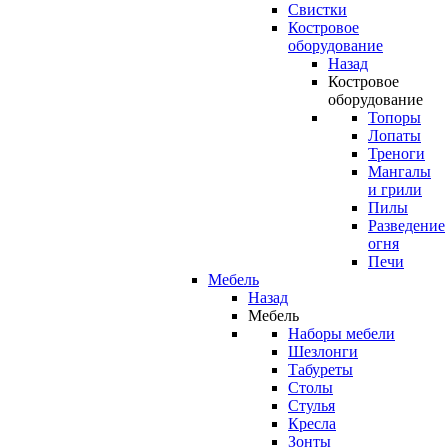
Свистки
Костровое
оборудование
Назад
Костровое
оборудование
Топоры
Лопаты
Треноги
Мангалы
и грили
Пилы
Разведение
огня
Печи
Мебель
Назад
Мебель
Наборы мебели
Шезлонги
Табуреты
Столы
Стулья
Кресла
Зонты