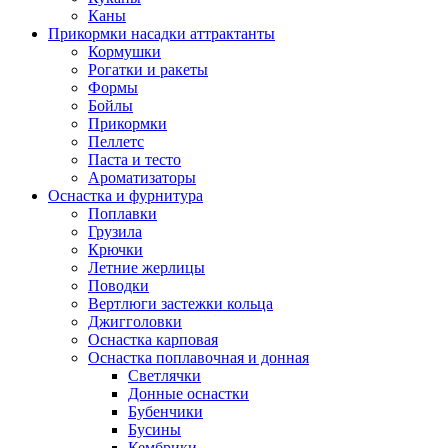
Каны
Прикормки насадки аттрактанты
Кормушки
Рогатки и ракеты
Формы
Бойлы
Прикормки
Пеллетс
Паста и тесто
Ароматизаторы
Оснастка и фурнитура
Поплавки
Грузила
Крючки
Летние жерлицы
Поводки
Вертлюги застежки кольца
Джигголовки
Оснастка карповая
Оснастка поплавочная и донная
Светлячки
Донные оснастки
Бубенчики
Бусины
Кембрики