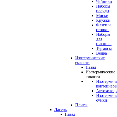
Чайники
Наборы
посуды
Миски
Кружки
Фляги и
стопки
Наборы
для
пикника
Термосы
Ведра
Изотермические
емкости
Назад
Изотермические
емкости
Изотермич
контейнер
Автохолод
Изотермич
сумки
Плиты
Лагерь
Назад