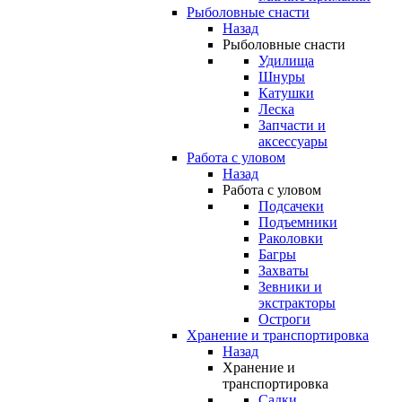
Рыболовные снасти
Назад
Рыболовные снасти
Удилища
Шнуры
Катушки
Леска
Запчасти и
аксессуары
Работа с уловом
Назад
Работа с уловом
Подсачеки
Подъемники
Раколовки
Багры
Захваты
Зевники и
экстракторы
Остроги
Хранение и транспортировка
Назад
Хранение и
транспортировка
Садки