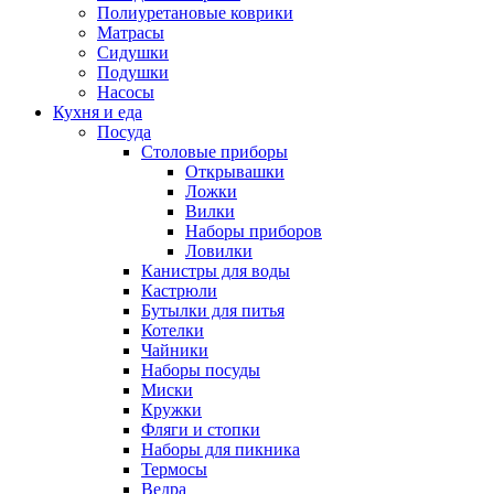
Полиуретановые коврики
Матрасы
Сидушки
Подушки
Насосы
Кухня и еда
Посуда
Столовые приборы
Открывашки
Ложки
Вилки
Наборы приборов
Ловилки
Канистры для воды
Кастрюли
Бутылки для питья
Котелки
Чайники
Наборы посуды
Миски
Кружки
Фляги и стопки
Наборы для пикника
Термосы
Ведра