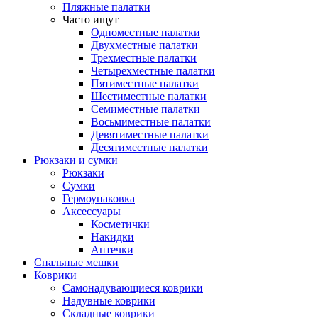
Пляжные палатки
Часто ищут
Одноместные палатки
Двухместные палатки
Трехместные палатки
Четырехместные палатки
Пятиместные палатки
Шестиместные палатки
Семиместные палатки
Восьмиместные палатки
Девятиместные палатки
Десятиместные палатки
Рюкзаки и сумки
Рюкзаки
Сумки
Гермоупаковка
Аксессуары
Косметички
Накидки
Аптечки
Спальные мешки
Коврики
Самонадувающиеся коврики
Надувные коврики
Складные коврики