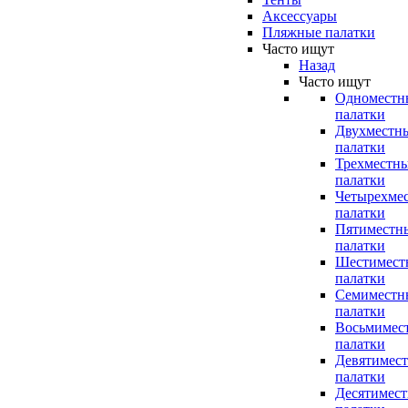
Аксессуары
Пляжные палатки
Часто ищут
Назад
Часто ищут
Одноместн
палатки
Двухместн
палатки
Трехместн
палатки
Четырехме
палатки
Пятиместн
палатки
Шестимест
палатки
Семиместн
палатки
Восьмимес
палатки
Девятимес
палатки
Десятимес