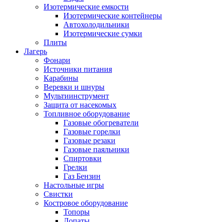
Изотермические емкости
Изотермические контейнеры
Автохолодильники
Изотермические сумки
Плиты
Лагерь
Фонари
Источники питания
Карабины
Веревки и шнуры
Мультиинструмент
Защита от насекомых
Топливное оборудование
Газовые обогреватели
Газовые горелки
Газовые резаки
Газовые паяльники
Спиртовки
Грелки
Газ Бензин
Настольные игры
Свистки
Костровое оборудование
Топоры
Лопаты