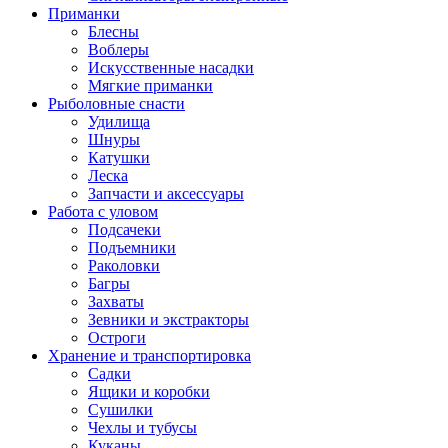
Приманки
Блесны
Воблеры
Искусственные насадки
Мягкие приманки
Рыболовные снасти
Удилища
Шнуры
Катушки
Леска
Запчасти и аксессуары
Работа с уловом
Подсачеки
Подъемники
Раколовки
Багры
Захваты
Зевники и экстракторы
Остроги
Хранение и транспортировка
Садки
Ящики и коробки
Сушилки
Чехлы и тубусы
Куканы