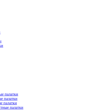
и
и
ки
ые палатки
е палатки
е палатки
тные палатки