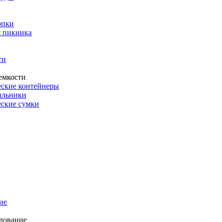
опки
 пикника
ти
емкости
ские контейнеры
ильники
ские сумки
ие
дование