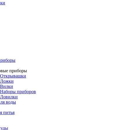
ики
приборы
овые приборы
Открывашки
Ложки
Вилки
Наборы приборов
Ловилки
ля воды
я питья
суды