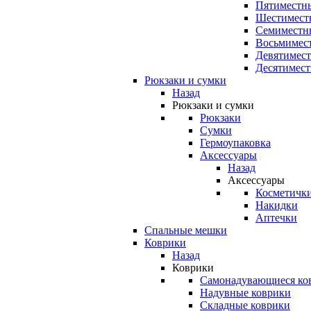
Пятиместны
Шестимест
Семиместн
Восьмимес
Девятимест
Десятимест
Рюкзаки и сумки
Назад
Рюкзаки и сумки
Рюкзаки
Сумки
Гермоупаковка
Аксессуары
Назад
Аксессуары
Косметичк
Накидки
Аптечки
Спальные мешки
Коврики
Назад
Коврики
Самонадувающиеся ко
Надувные коврики
Складные коврики