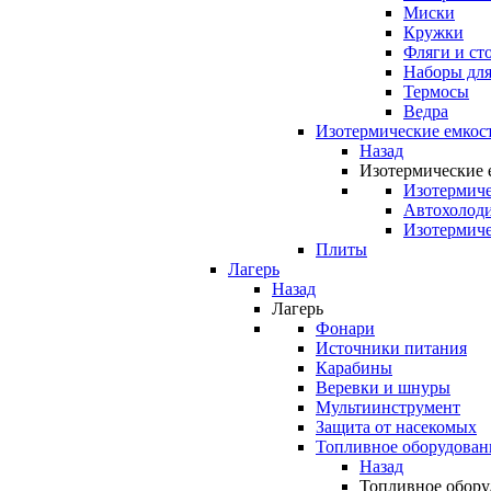
Миски
Кружки
Фляги и ст
Наборы для
Термосы
Ведра
Изотермические емкос
Назад
Изотермические 
Изотермиче
Автохолод
Изотермиче
Плиты
Лагерь
Назад
Лагерь
Фонари
Источники питания
Карабины
Веревки и шнуры
Мультиинструмент
Защита от насекомых
Топливное оборудован
Назад
Топливное обору