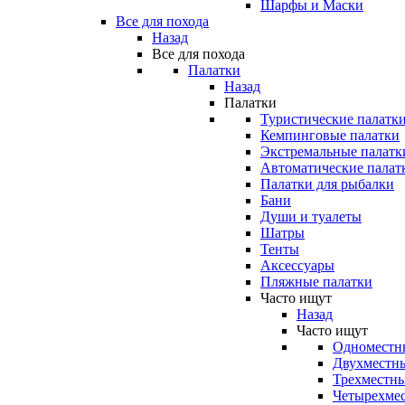
Шарфы и Маски
Все для похода
Назад
Все для похода
Палатки
Назад
Палатки
Туристические палатк
Кемпинговые палатки
Экстремальные палатк
Автоматические палат
Палатки для рыбалки
Бани
Души и туалеты
Шатры
Тенты
Аксессуары
Пляжные палатки
Часто ищут
Назад
Часто ищут
Одноместн
Двухместны
Трехместны
Четырехмес