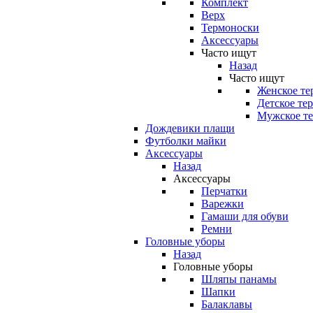
Комплект
Верх
Термоноски
Аксессуары
Часто ищут
Назад
Часто ищут
Женское те
Детское те
Мужское те
Дождевики плащи
Футболки майки
Аксессуары
Назад
Аксессуары
Перчатки
Варежки
Гамаши для обуви
Ремни
Головные уборы
Назад
Головные уборы
Шляпы панамы
Шапки
Балаклавы