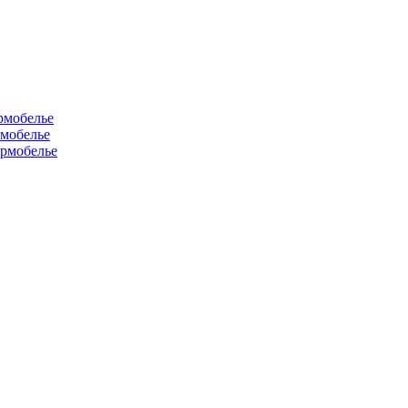
рмобелье
рмобелье
рмобелье