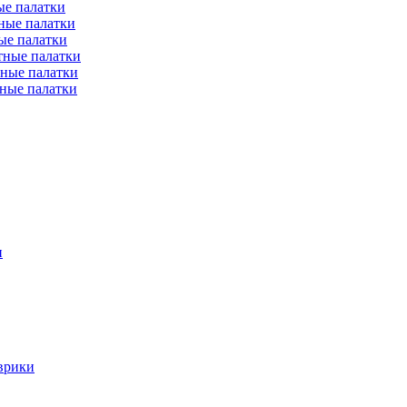
е палатки
ные палатки
ые палатки
тные палатки
ные палатки
ные палатки
и
врики