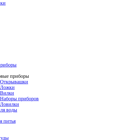
ики
приборы
овые приборы
Открывашки
Ложки
Вилки
Наборы приборов
Ловилки
ля воды
я питья
суды