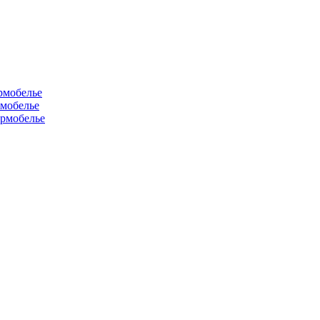
рмобелье
рмобелье
рмобелье