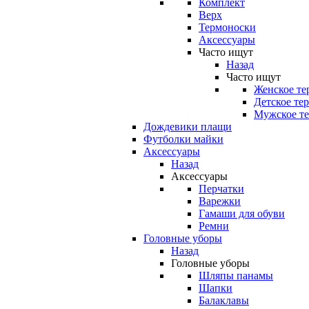
Комплект
Верх
Термоноски
Аксессуары
Часто ищут
Назад
Часто ищут
Женское те
Детское те
Мужское те
Дождевики плащи
Футболки майки
Аксессуары
Назад
Аксессуары
Перчатки
Варежки
Гамаши для обуви
Ремни
Головные уборы
Назад
Головные уборы
Шляпы панамы
Шапки
Балаклавы