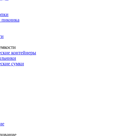
опки
 пикника
ти
емкости
ские контейнеры
ильники
ские сумки
ие
дование