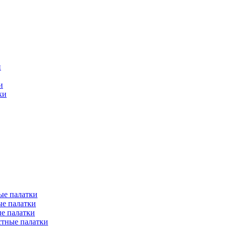
и
и
ки
ые палатки
е палатки
е палатки
тные палатки