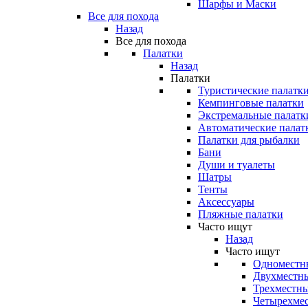
Шарфы и Маски
Все для похода
Назад
Все для похода
Палатки
Назад
Палатки
Туристические палатк
Кемпинговые палатки
Экстремальные палатк
Автоматические палат
Палатки для рыбалки
Бани
Души и туалеты
Шатры
Тенты
Аксессуары
Пляжные палатки
Часто ищут
Назад
Часто ищут
Одноместн
Двухместны
Трехместны
Четырехмес