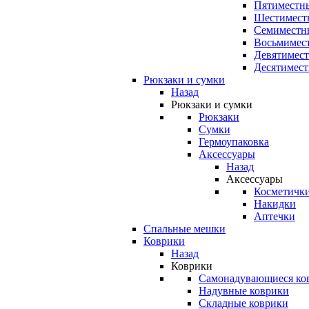
Пятиместны
Шестимест
Семиместн
Восьмимес
Девятимест
Десятимест
Рюкзаки и сумки
Назад
Рюкзаки и сумки
Рюкзаки
Сумки
Гермоупаковка
Аксессуары
Назад
Аксессуары
Косметичк
Накидки
Аптечки
Спальные мешки
Коврики
Назад
Коврики
Самонадувающиеся ко
Надувные коврики
Складные коврики