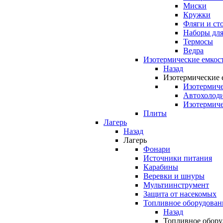
Миски
Кружки
Фляги и ст
Наборы для
Термосы
Ведра
Изотермические емкос
Назад
Изотермические 
Изотермиче
Автохолод
Изотермиче
Плиты
Лагерь
Назад
Лагерь
Фонари
Источники питания
Карабины
Веревки и шнуры
Мультиинструмент
Защита от насекомых
Топливное оборудован
Назад
Топливное обору