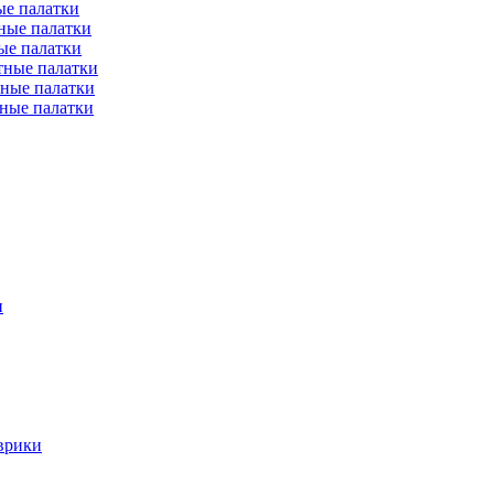
е палатки
ные палатки
ые палатки
тные палатки
ные палатки
ные палатки
и
врики