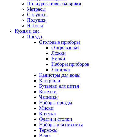
Полиуретановые коврики
Матрасы
Сидушки
Подушки
Насосы
Кухня и еда
Посуда
Столовые приборы
Открывашки
Ложки
Вилки
Наборы приборов
Ловилки
Канистры для воды
Кастрюли
Бутылки для питья
Котелки
Чайники
Наборы посуды
Миски
Кружки
Фляги и стопки
Наборы для пикника
Термосы
Ведра