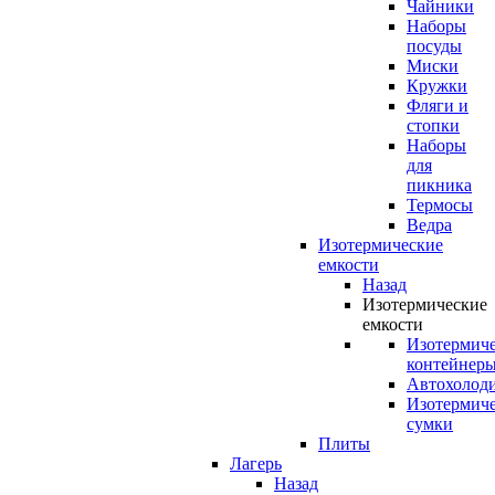
Чайники
Наборы
посуды
Миски
Кружки
Фляги и
стопки
Наборы
для
пикника
Термосы
Ведра
Изотермические
емкости
Назад
Изотермические
емкости
Изотермич
контейнер
Автохолод
Изотермич
сумки
Плиты
Лагерь
Назад