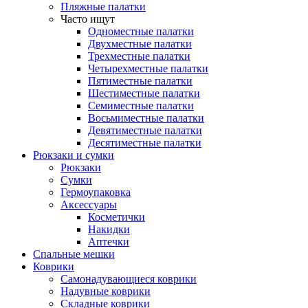
Пляжные палатки
Часто ищут
Одноместные палатки
Двухместные палатки
Трехместные палатки
Четырехместные палатки
Пятиместные палатки
Шестиместные палатки
Семиместные палатки
Восьмиместные палатки
Девятиместные палатки
Десятиместные палатки
Рюкзаки и сумки
Рюкзаки
Сумки
Гермоупаковка
Аксессуары
Косметички
Накидки
Аптечки
Спальные мешки
Коврики
Самонадувающиеся коврики
Надувные коврики
Складные коврики