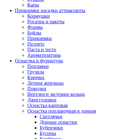
Каны
Прикормки насадки аттрактанты
Кормушки
Рогатки и ракеты
Формы
Бойлы
Прикормки
Пеллетс
Паста и тесто
Ароматизаторы
Оснастка и фурнитура
Поплавки
Грузила
Крючки
Летние жерлицы
Поводки
Вертлюги застежки кольца
Джигголовки
Оснастка карповая
Оснастка поплавочная и донная
Светлячки
Донные оснастки
Бубенчики
Бусины
Кембрики