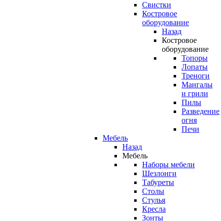
Свистки
Костровое
оборудование
Назад
Костровое
оборудование
Топоры
Лопаты
Треноги
Мангалы
и грили
Пилы
Разведение
огня
Печи
Мебель
Назад
Мебель
Наборы мебели
Шезлонги
Табуреты
Столы
Стулья
Кресла
Зонты