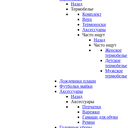
Назад
Термобелье
Комплект
Верх
Термоноски
Аксессуары
Часто ищут
Назад
Часто ищут
Женское
термобелье
Детское
термобелье
Мужское
термобелье
Дождевики плащи
Футболки майки
Аксессуары
Назад
Аксессуары
Перчатки
Варежки
Гамаши для обуви
Ремни
Головные уборы