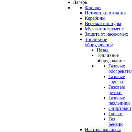
Лагерь
Фонари
Источники питания
Карабины
Веревки и шнуры
Мультиинструмент
Защита от насекомых
Топливное
оборудование
Назад
Топливное
оборудование
Газовые
обогревате
Газовые
горелки
Газовые
резаки
Газовые
паяльники
Спиртовки
Грелки
Газ
Бензин
Настольные игры