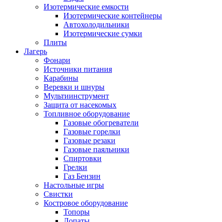
Изотермические емкости
Изотермические контейнеры
Автохолодильники
Изотермические сумки
Плиты
Лагерь
Фонари
Источники питания
Карабины
Веревки и шнуры
Мультиинструмент
Защита от насекомых
Топливное оборудование
Газовые обогреватели
Газовые горелки
Газовые резаки
Газовые паяльники
Спиртовки
Грелки
Газ Бензин
Настольные игры
Свистки
Костровое оборудование
Топоры
Лопаты