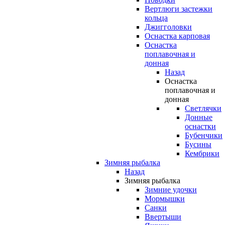
Вертлюги застежки
кольца
Джигголовки
Оснастка карповая
Оснастка
поплавочная и
донная
Назад
Оснастка
поплавочная и
донная
Светлячки
Донные
оснастки
Бубенчики
Бусины
Кембрики
Зимняя рыбалка
Назад
Зимняя рыбалка
Зимние удочки
Мормышки
Санки
Ввертыши