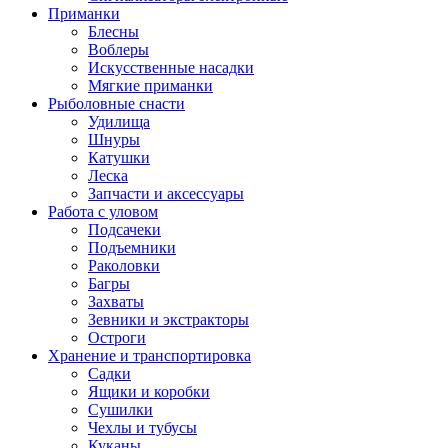
Приманки
Блесны
Воблеры
Искусственные насадки
Мягкие приманки
Рыболовные снасти
Удилища
Шнуры
Катушки
Леска
Запчасти и аксессуары
Работа с уловом
Подсачеки
Подъемники
Раколовки
Багры
Захваты
Зевники и экстракторы
Остроги
Хранение и транспортировка
Садки
Ящики и коробки
Сушилки
Чехлы и тубусы
Куканы