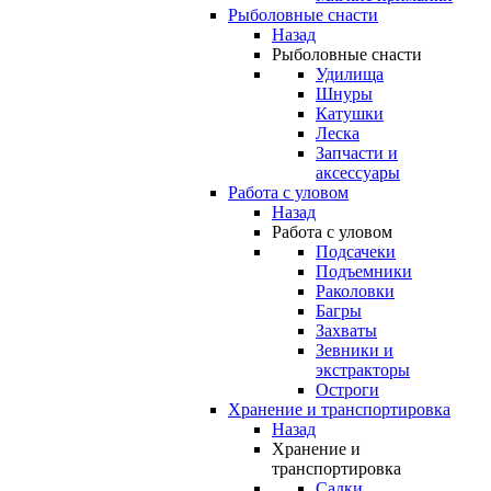
Рыболовные снасти
Назад
Рыболовные снасти
Удилища
Шнуры
Катушки
Леска
Запчасти и
аксессуары
Работа с уловом
Назад
Работа с уловом
Подсачеки
Подъемники
Раколовки
Багры
Захваты
Зевники и
экстракторы
Остроги
Хранение и транспортировка
Назад
Хранение и
транспортировка
Садки