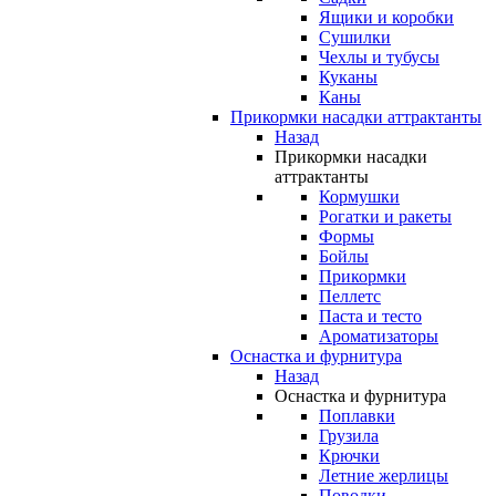
Ящики и коробки
Сушилки
Чехлы и тубусы
Куканы
Каны
Прикормки насадки аттрактанты
Назад
Прикормки насадки
аттрактанты
Кормушки
Рогатки и ракеты
Формы
Бойлы
Прикормки
Пеллетс
Паста и тесто
Ароматизаторы
Оснастка и фурнитура
Назад
Оснастка и фурнитура
Поплавки
Грузила
Крючки
Летние жерлицы
Поводки