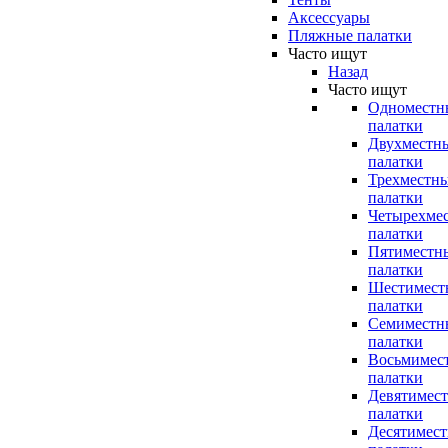
Аксессуары
Пляжные палатки
Часто ищут
Назад
Часто ищут
Одноместн
палатки
Двухместн
палатки
Трехместн
палатки
Четырехме
палатки
Пятиместн
палатки
Шестимест
палатки
Семиместн
палатки
Восьмимес
палатки
Девятимес
палатки
Десятимес