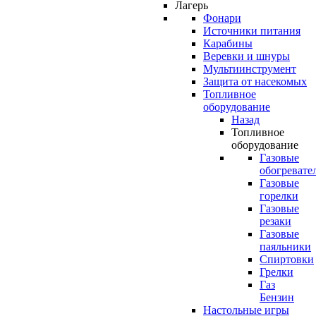
Лагерь
Фонари
Источники питания
Карабины
Веревки и шнуры
Мультиинструмент
Защита от насекомых
Топливное
оборудование
Назад
Топливное
оборудование
Газовые
обогревате
Газовые
горелки
Газовые
резаки
Газовые
паяльники
Спиртовки
Грелки
Газ
Бензин
Настольные игры