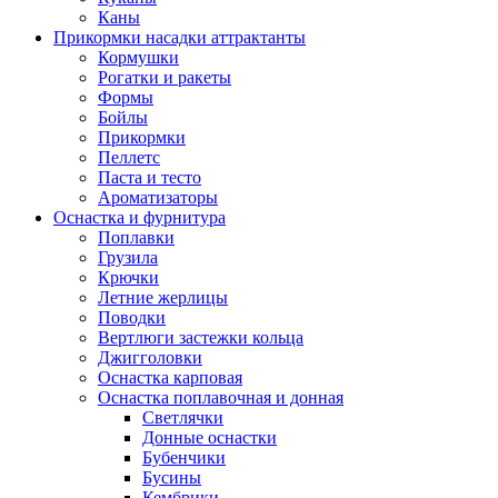
Каны
Прикормки насадки аттрактанты
Кормушки
Рогатки и ракеты
Формы
Бойлы
Прикормки
Пеллетс
Паста и тесто
Ароматизаторы
Оснастка и фурнитура
Поплавки
Грузила
Крючки
Летние жерлицы
Поводки
Вертлюги застежки кольца
Джигголовки
Оснастка карповая
Оснастка поплавочная и донная
Светлячки
Донные оснастки
Бубенчики
Бусины
Кембрики