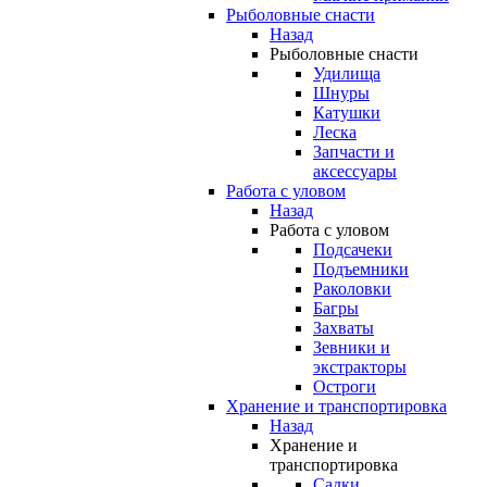
Рыболовные снасти
Назад
Рыболовные снасти
Удилища
Шнуры
Катушки
Леска
Запчасти и
аксессуары
Работа с уловом
Назад
Работа с уловом
Подсачеки
Подъемники
Раколовки
Багры
Захваты
Зевники и
экстракторы
Остроги
Хранение и транспортировка
Назад
Хранение и
транспортировка
Садки