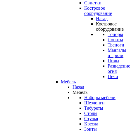
Свистки
Костровое
оборудование
Назад
Костровое
оборудование
Топоры
Лопаты
Треноги
Мангалы
и грили
Пилы
Разведение
огня
Печи
Мебель
Назад
Мебель
Наборы мебели
Шезлонги
Табуреты
Столы
Стулья
Кресла
Зонты