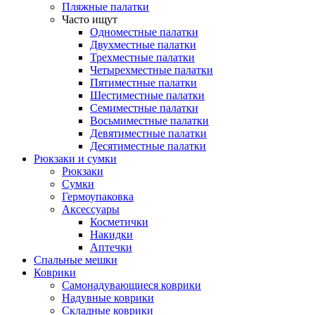
Пляжные палатки
Часто ищут
Одноместные палатки
Двухместные палатки
Трехместные палатки
Четырехместные палатки
Пятиместные палатки
Шестиместные палатки
Семиместные палатки
Восьмиместные палатки
Девятиместные палатки
Десятиместные палатки
Рюкзаки и сумки
Рюкзаки
Сумки
Гермоупаковка
Аксессуары
Косметички
Накидки
Аптечки
Спальные мешки
Коврики
Самонадувающиеся коврики
Надувные коврики
Складные коврики