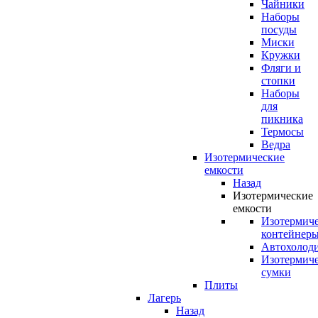
Чайники
Наборы
посуды
Миски
Кружки
Фляги и
стопки
Наборы
для
пикника
Термосы
Ведра
Изотермические
емкости
Назад
Изотермические
емкости
Изотермич
контейнер
Автохолод
Изотермич
сумки
Плиты
Лагерь
Назад