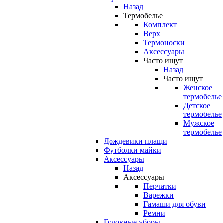
Назад
Термобелье
Комплект
Верх
Термоноски
Аксессуары
Часто ищут
Назад
Часто ищут
Женское
термобелье
Детское
термобелье
Мужское
термобелье
Дождевики плащи
Футболки майки
Аксессуары
Назад
Аксессуары
Перчатки
Варежки
Гамаши для обуви
Ремни
Головные уборы