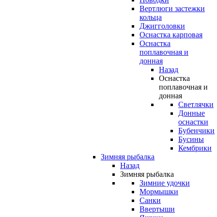
Вертлюги застежки
кольца
Джигголовки
Оснастка карповая
Оснастка
поплавочная и
донная
Назад
Оснастка
поплавочная и
донная
Светлячки
Донные
оснастки
Бубенчики
Бусины
Кембрики
Зимняя рыбалка
Назад
Зимняя рыбалка
Зимние удочки
Мормышки
Санки
Ввертыши