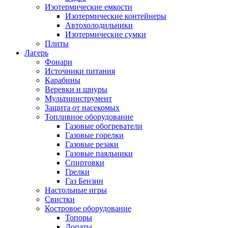
Изотермические емкости
Изотермические контейнеры
Автохолодильники
Изотермические сумки
Плиты
Лагерь
Фонари
Источники питания
Карабины
Веревки и шнуры
Мультиинструмент
Защита от насекомых
Топливное оборудование
Газовые обогреватели
Газовые горелки
Газовые резаки
Газовые паяльники
Спиртовки
Грелки
Газ Бензин
Настольные игры
Свистки
Костровое оборудование
Топоры
Лопаты