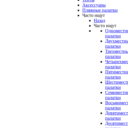
Аксессуары
Пляжные палатки
Часто ищут
Назад
Часто ищут
Одноместн
палатки
Двухместн
палатки
Трехместн
палатки
Четырехме
палатки
Пятиместн
палатки
Шестимест
палатки
Семиместн
палатки
Восьмимес
палатки
Девятимес
палатки
Десятимес