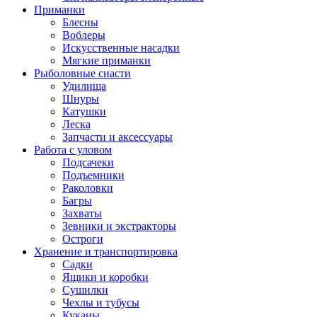
Приманки
Блесны
Воблеры
Искусственные насадки
Мягкие приманки
Рыболовные снасти
Удилища
Шнуры
Катушки
Леска
Запчасти и аксессуары
Работа с уловом
Подсачеки
Подъемники
Раколовки
Багры
Захваты
Зевники и экстракторы
Остроги
Хранение и транспортировка
Садки
Ящики и коробки
Сушилки
Чехлы и тубусы
Куканы