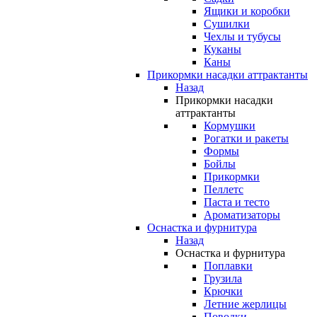
Ящики и коробки
Сушилки
Чехлы и тубусы
Куканы
Каны
Прикормки насадки аттрактанты
Назад
Прикормки насадки
аттрактанты
Кормушки
Рогатки и ракеты
Формы
Бойлы
Прикормки
Пеллетс
Паста и тесто
Ароматизаторы
Оснастка и фурнитура
Назад
Оснастка и фурнитура
Поплавки
Грузила
Крючки
Летние жерлицы
Поводки