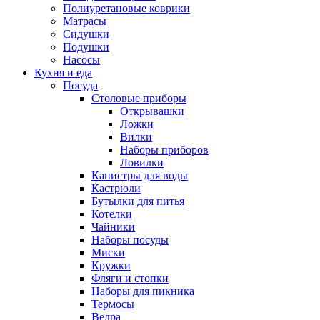
Полиуретановые коврики
Матрасы
Сидушки
Подушки
Насосы
Кухня и еда
Посуда
Столовые приборы
Открывашки
Ложки
Вилки
Наборы приборов
Ловилки
Канистры для воды
Кастрюли
Бутылки для питья
Котелки
Чайники
Наборы посуды
Миски
Кружки
Фляги и стопки
Наборы для пикника
Термосы
Ведра