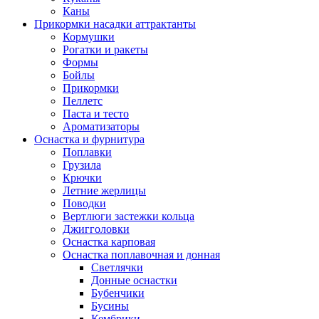
Каны
Прикормки насадки аттрактанты
Кормушки
Рогатки и ракеты
Формы
Бойлы
Прикормки
Пеллетс
Паста и тесто
Ароматизаторы
Оснастка и фурнитура
Поплавки
Грузила
Крючки
Летние жерлицы
Поводки
Вертлюги застежки кольца
Джигголовки
Оснастка карповая
Оснастка поплавочная и донная
Светлячки
Донные оснастки
Бубенчики
Бусины
Кембрики