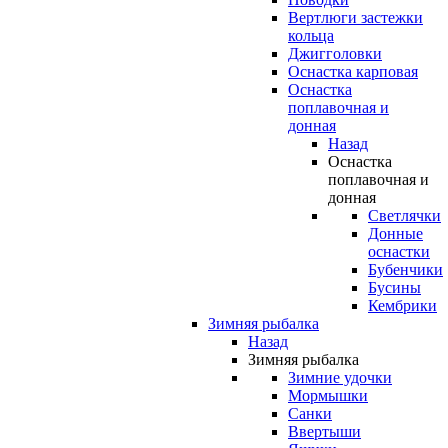
Вертлюги застежки
кольца
Джигголовки
Оснастка карповая
Оснастка
поплавочная и
донная
Назад
Оснастка
поплавочная и
донная
Светлячки
Донные
оснастки
Бубенчики
Бусины
Кембрики
Зимняя рыбалка
Назад
Зимняя рыбалка
Зимние удочки
Мормышки
Санки
Ввертыши