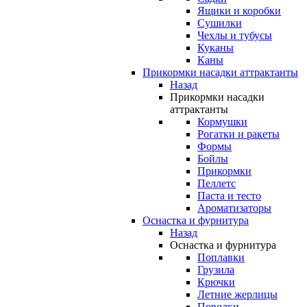
Ящики и коробки
Сушилки
Чехлы и тубусы
Куканы
Каны
Прикормки насадки аттрактанты
Назад
Прикормки насадки
аттрактанты
Кормушки
Рогатки и ракеты
Формы
Бойлы
Прикормки
Пеллетс
Паста и тесто
Ароматизаторы
Оснастка и фурнитура
Назад
Оснастка и фурнитура
Поплавки
Грузила
Крючки
Летние жерлицы
Поводки