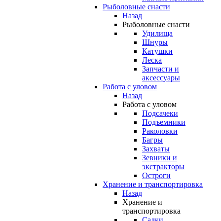
Рыболовные снасти
Назад
Рыболовные снасти
Удилища
Шнуры
Катушки
Леска
Запчасти и
аксессуары
Работа с уловом
Назад
Работа с уловом
Подсачеки
Подъемники
Раколовки
Багры
Захваты
Зевники и
экстракторы
Остроги
Хранение и транспортировка
Назад
Хранение и
транспортировка
Садки