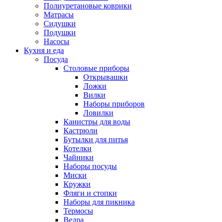
Полиуретановые коврики
Матрасы
Сидушки
Подушки
Насосы
Кухня и еда
Посуда
Столовые приборы
Открывашки
Ложки
Вилки
Наборы приборов
Ловилки
Канистры для воды
Кастрюли
Бутылки для питья
Котелки
Чайники
Наборы посуды
Миски
Кружки
Фляги и стопки
Наборы для пикника
Термосы
Ведра