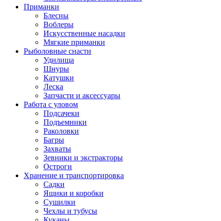
Приманки
Блесны
Воблеры
Искусственные насадки
Мягкие приманки
Рыболовные снасти
Удилища
Шнуры
Катушки
Леска
Запчасти и аксессуары
Работа с уловом
Подсачеки
Подъемники
Раколовки
Багры
Захваты
Зевники и экстракторы
Остроги
Хранение и транспортировка
Садки
Ящики и коробки
Сушилки
Чехлы и тубусы
Куканы