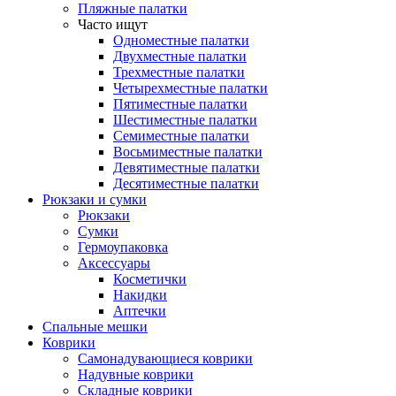
Пляжные палатки
Часто ищут
Одноместные палатки
Двухместные палатки
Трехместные палатки
Четырехместные палатки
Пятиместные палатки
Шестиместные палатки
Семиместные палатки
Восьмиместные палатки
Девятиместные палатки
Десятиместные палатки
Рюкзаки и сумки
Рюкзаки
Сумки
Гермоупаковка
Аксессуары
Косметички
Накидки
Аптечки
Спальные мешки
Коврики
Самонадувающиеся коврики
Надувные коврики
Складные коврики