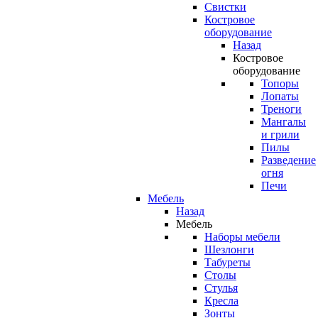
Свистки
Костровое
оборудование
Назад
Костровое
оборудование
Топоры
Лопаты
Треноги
Мангалы
и грили
Пилы
Разведение
огня
Печи
Мебель
Назад
Мебель
Наборы мебели
Шезлонги
Табуреты
Столы
Стулья
Кресла
Зонты