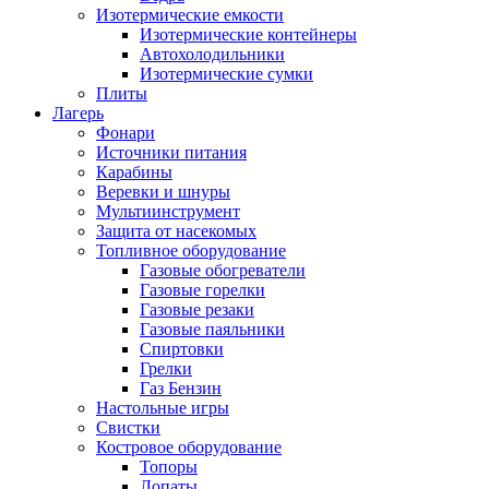
Изотермические емкости
Изотермические контейнеры
Автохолодильники
Изотермические сумки
Плиты
Лагерь
Фонари
Источники питания
Карабины
Веревки и шнуры
Мультиинструмент
Защита от насекомых
Топливное оборудование
Газовые обогреватели
Газовые горелки
Газовые резаки
Газовые паяльники
Спиртовки
Грелки
Газ Бензин
Настольные игры
Свистки
Костровое оборудование
Топоры
Лопаты