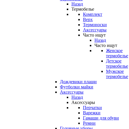
Назад
Термобелье
Комплект
Верх
Термоноски
Аксессуары
Часто ищут
Назад
Часто ищут
Женское
термобелье
Детское
термобелье
Мужское
термобелье
Дождевики плащи
Футболки майки
Аксессуары
Назад
Аксессуары
Перчатки
Варежки
Гамаши для обуви
Ремни
Головные уборы