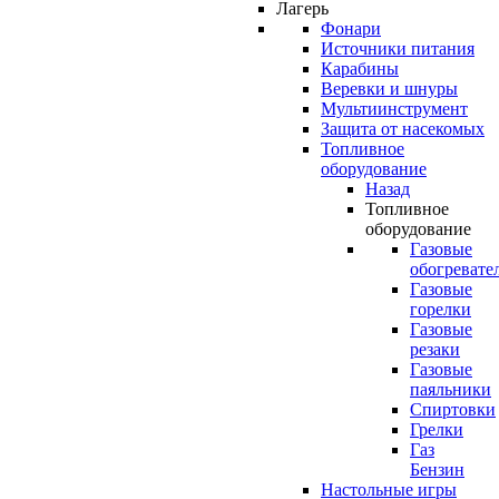
Лагерь
Фонари
Источники питания
Карабины
Веревки и шнуры
Мультиинструмент
Защита от насекомых
Топливное
оборудование
Назад
Топливное
оборудование
Газовые
обогревате
Газовые
горелки
Газовые
резаки
Газовые
паяльники
Спиртовки
Грелки
Газ
Бензин
Настольные игры