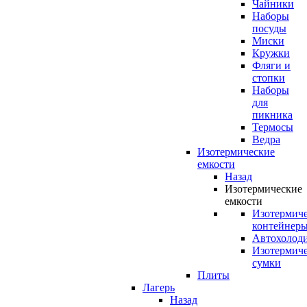
Чайники
Наборы
посуды
Миски
Кружки
Фляги и
стопки
Наборы
для
пикника
Термосы
Ведра
Изотермические
емкости
Назад
Изотермические
емкости
Изотермич
контейнер
Автохолод
Изотермич
сумки
Плиты
Лагерь
Назад