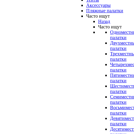
Аксессуары
Пляжные палатки
Часто ищут
Назад
Часто ищут
Одноместн
палатки
Двухместн
палатки
Трехместн
палатки
Четырехме
палатки
Пятиместн
палатки
Шестимест
палатки
Семиместн
палатки
Восьмимес
палатки
Девятимес
палатки
Десятимес