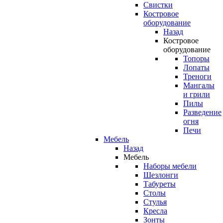
Свистки
Костровое
оборудование
Назад
Костровое
оборудование
Топоры
Лопаты
Треноги
Мангалы
и грили
Пилы
Разведение
огня
Печи
Мебель
Назад
Мебель
Наборы мебели
Шезлонги
Табуреты
Столы
Стулья
Кресла
Зонты