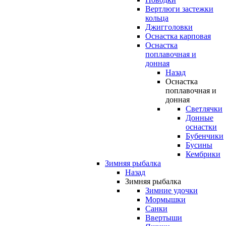
Вертлюги застежки
кольца
Джигголовки
Оснастка карповая
Оснастка
поплавочная и
донная
Назад
Оснастка
поплавочная и
донная
Светлячки
Донные
оснастки
Бубенчики
Бусины
Кембрики
Зимняя рыбалка
Назад
Зимняя рыбалка
Зимние удочки
Мормышки
Санки
Ввертыши