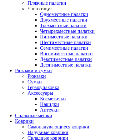
Пляжные палатки
Часто ищут
Одноместные палатки
Двухместные палатки
Трехместные палатки
Четырехместные палатки
Пятиместные палатки
Шестиместные палатки
Семиместные палатки
Восьмиместные палатки
Девятиместные палатки
Десятиместные палатки
Рюкзаки и сумки
Рюкзаки
Сумки
Гермоупаковка
Аксессуары
Косметички
Накидки
Аптечки
Спальные мешки
Коврики
Самонадувающиеся коврики
Надувные коврики
Складные коврики