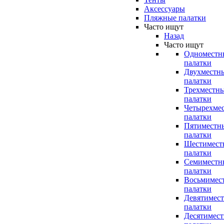
Аксессуары
Пляжные палатки
Часто ищут
Назад
Часто ищут
Одноместн
палатки
Двухместн
палатки
Трехместн
палатки
Четырехме
палатки
Пятиместн
палатки
Шестимест
палатки
Семиместн
палатки
Восьмимес
палатки
Девятимес
палатки
Десятимес