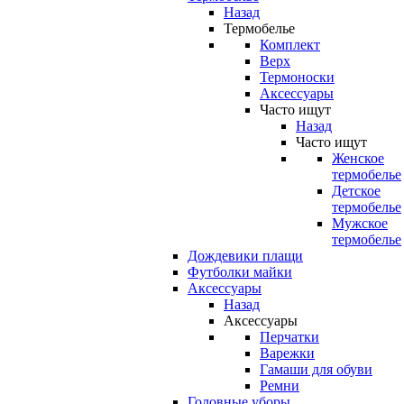
Назад
Термобелье
Комплект
Верх
Термоноски
Аксессуары
Часто ищут
Назад
Часто ищут
Женское
термобелье
Детское
термобелье
Мужское
термобелье
Дождевики плащи
Футболки майки
Аксессуары
Назад
Аксессуары
Перчатки
Варежки
Гамаши для обуви
Ремни
Головные уборы