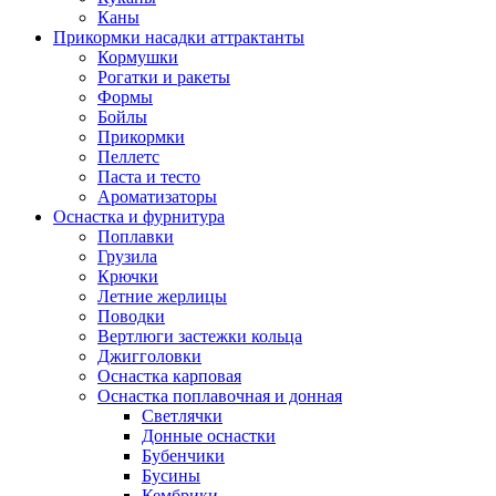
Каны
Прикормки насадки аттрактанты
Кормушки
Рогатки и ракеты
Формы
Бойлы
Прикормки
Пеллетс
Паста и тесто
Ароматизаторы
Оснастка и фурнитура
Поплавки
Грузила
Крючки
Летние жерлицы
Поводки
Вертлюги застежки кольца
Джигголовки
Оснастка карповая
Оснастка поплавочная и донная
Светлячки
Донные оснастки
Бубенчики
Бусины
Кембрики