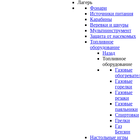
Лагерь
Фонари
Источники питания
Карабины
Веревки и шнуры
Мультиинструмент
Защита от насекомых
Топливное
оборудование
Назад
Топливное
оборудование
Газовые
обогревате
Газовые
горелки
Газовые
резаки
Газовые
паяльники
Спиртовки
Грелки
Газ
Бензин
Настольные игры