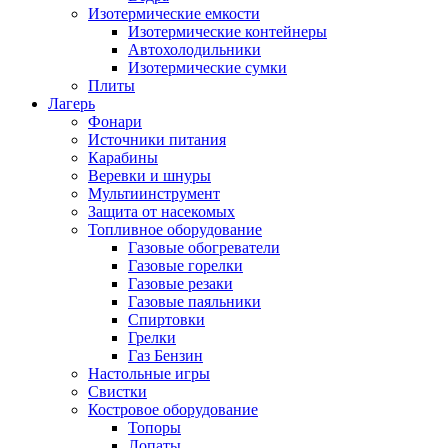
Изотермические емкости
Изотермические контейнеры
Автохолодильники
Изотермические сумки
Плиты
Лагерь
Фонари
Источники питания
Карабины
Веревки и шнуры
Мультиинструмент
Защита от насекомых
Топливное оборудование
Газовые обогреватели
Газовые горелки
Газовые резаки
Газовые паяльники
Спиртовки
Грелки
Газ Бензин
Настольные игры
Свистки
Костровое оборудование
Топоры
Лопаты