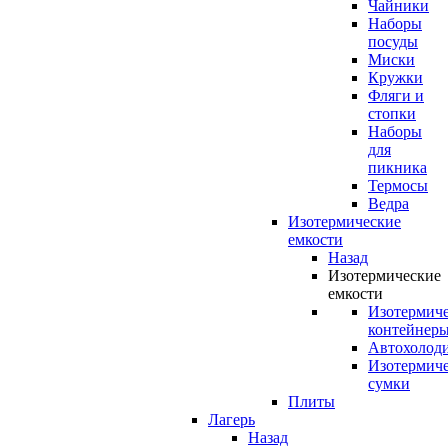
Чайники
Наборы
посуды
Миски
Кружки
Фляги и
стопки
Наборы
для
пикника
Термосы
Ведра
Изотермические
емкости
Назад
Изотермические
емкости
Изотермич
контейнер
Автохолод
Изотермич
сумки
Плиты
Лагерь
Назад