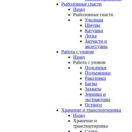
Рыболовные снасти
Назад
Рыболовные снасти
Удилища
Шнуры
Катушки
Леска
Запчасти и
аксессуары
Работа с уловом
Назад
Работа с уловом
Подсачеки
Подъемники
Раколовки
Багры
Захваты
Зевники и
экстракторы
Остроги
Хранение и транспортировка
Назад
Хранение и
транспортировка
Садки