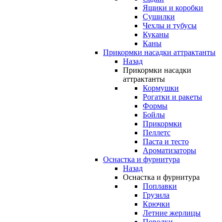
Ящики и коробки
Сушилки
Чехлы и тубусы
Куканы
Каны
Прикормки насадки аттрактанты
Назад
Прикормки насадки
аттрактанты
Кормушки
Рогатки и ракеты
Формы
Бойлы
Прикормки
Пеллетс
Паста и тесто
Ароматизаторы
Оснастка и фурнитура
Назад
Оснастка и фурнитура
Поплавки
Грузила
Крючки
Летние жерлицы
Поводки