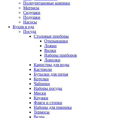
Полиуретановые коврики
Матрасы
Сидушки
Подушки
Насосы
Кухня и еда
Посуда
Столовые приборы
Открывашки
Ложки
Вилки
Наборы приборов
Ловилки
Канистры для воды
Кастрюли
Бутылки для питья
Котелки
Чайники
Наборы посуды
Миски
Кружки
Фляги и стопки
Наборы для пикника
Термосы
Ведра