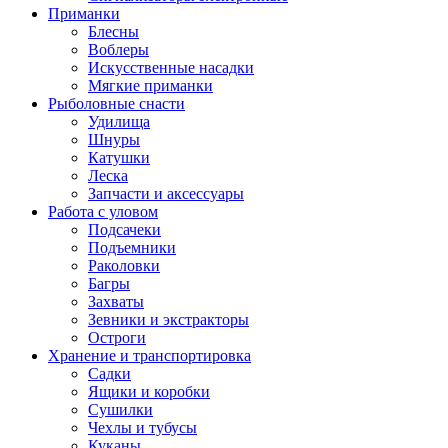
Приманки
Блесны
Воблеры
Искусственные насадки
Мягкие приманки
Рыболовные снасти
Удилища
Шнуры
Катушки
Леска
Запчасти и аксессуары
Работа с уловом
Подсачеки
Подъемники
Раколовки
Багры
Захваты
Зевники и экстракторы
Остроги
Хранение и транспортировка
Садки
Ящики и коробки
Сушилки
Чехлы и тубусы
Куканы