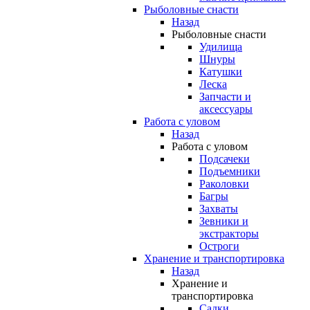
Рыболовные снасти
Назад
Рыболовные снасти
Удилища
Шнуры
Катушки
Леска
Запчасти и
аксессуары
Работа с уловом
Назад
Работа с уловом
Подсачеки
Подъемники
Раколовки
Багры
Захваты
Зевники и
экстракторы
Остроги
Хранение и транспортировка
Назад
Хранение и
транспортировка
Садки