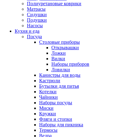
Полиуретановые коврики
Матрасы
Сидушки
Подушки
Насосы
Кухня и еда
Посуда
Столовые приборы
Открывашки
Ложки
Вилки
Наборы приборов
Ловилки
Канистры для воды
Кастрюли
Бутылки для питья
Котелки
Чайники
Наборы посуды
Миски
Кружки
Фляги и стопки
Наборы для пикника
Термосы
Ведра