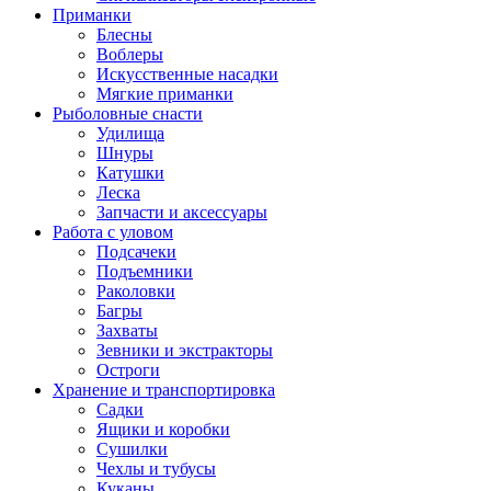
Приманки
Блесны
Воблеры
Искусственные насадки
Мягкие приманки
Рыболовные снасти
Удилища
Шнуры
Катушки
Леска
Запчасти и аксессуары
Работа с уловом
Подсачеки
Подъемники
Раколовки
Багры
Захваты
Зевники и экстракторы
Остроги
Хранение и транспортировка
Садки
Ящики и коробки
Сушилки
Чехлы и тубусы
Куканы