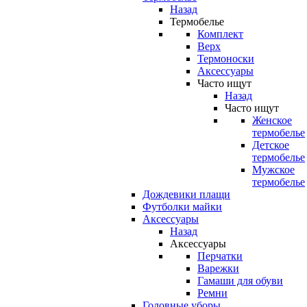
Назад
Термобелье
Комплект
Верх
Термоноски
Аксессуары
Часто ищут
Назад
Часто ищут
Женское
термобелье
Детское
термобелье
Мужское
термобелье
Дождевики плащи
Футболки майки
Аксессуары
Назад
Аксессуары
Перчатки
Варежки
Гамаши для обуви
Ремни
Головные уборы