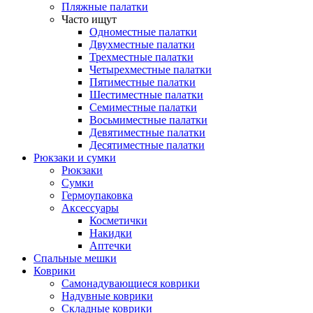
Пляжные палатки
Часто ищут
Одноместные палатки
Двухместные палатки
Трехместные палатки
Четырехместные палатки
Пятиместные палатки
Шестиместные палатки
Семиместные палатки
Восьмиместные палатки
Девятиместные палатки
Десятиместные палатки
Рюкзаки и сумки
Рюкзаки
Сумки
Гермоупаковка
Аксессуары
Косметички
Накидки
Аптечки
Спальные мешки
Коврики
Самонадувающиеся коврики
Надувные коврики
Складные коврики