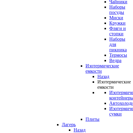
Чайники
Наборы
посуды
Миски
Кружки
Фляги и
стопки
Наборы
для
пикника
Термосы
Ведра
Изотермические
емкости
Назад
Изотермические
емкости
Изотермич
контейнер
Автохолод
Изотермич
сумки
Плиты
Лагерь
Назад