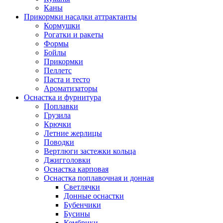
Каны
Прикормки насадки аттрактанты
Кормушки
Рогатки и ракеты
Формы
Бойлы
Прикормки
Пеллетс
Паста и тесто
Ароматизаторы
Оснастка и фурнитура
Поплавки
Грузила
Крючки
Летние жерлицы
Поводки
Вертлюги застежки кольца
Джигголовки
Оснастка карповая
Оснастка поплавочная и донная
Светлячки
Донные оснастки
Бубенчики
Бусины
Кембрики