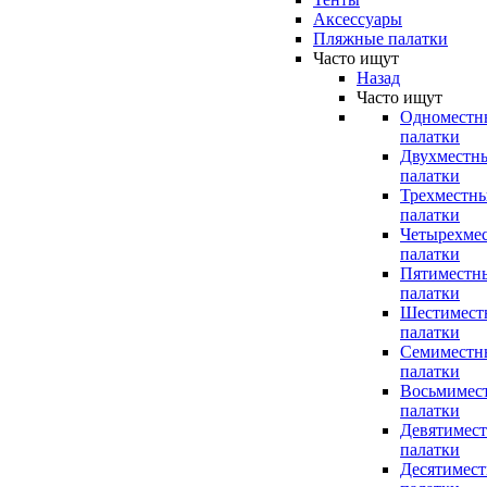
Аксессуары
Пляжные палатки
Часто ищут
Назад
Часто ищут
Одноместн
палатки
Двухместн
палатки
Трехместн
палатки
Четырехме
палатки
Пятиместн
палатки
Шестимест
палатки
Семиместн
палатки
Восьмимес
палатки
Девятимес
палатки
Десятимес