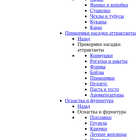
Ящики и коробки
Сушилки
Чехлы и тубусы
Куканы
Каны
Прикормки насадки аттрактанты
Назад
Прикормки насадки
аттрактанты
Кормушки
Рогатки и ракеты
Формы
Бойлы
Прикормки
Пеллетс
Паста и тесто
Ароматизаторы
Оснастка и фурнитура
Назад
Оснастка и фурнитура
Поплавки
Грузила
Крючки
Летние жерлицы
Поводки