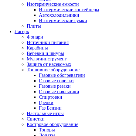
Изотермические емкости
Изотермические контейнеры
Автохолодильники
Изотермические сумки
Плиты
Лагерь
Фонари
Источники питания
Карабины
Веревки и шнуры
Мультиинструмент
Защита от насекомых
Топливное оборудование
Газовые обогреватели
Газовые горелки
Газовые резаки
Газовые паяльники
Спиртовки
Грелки
Газ Бензин
Настольные игры
Свистки
Костровое оборудование
Топоры
Лопаты