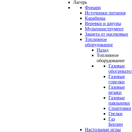
Лагерь
Фонари
Источники питания
Карабины
Веревки и шнуры
Мультиинструмент
Защита от насекомых
Топливное
оборудование
Назад
Топливное
оборудование
Газовые
обогревате
Газовые
горелки
Газовые
резаки
Газовые
паяльники
Спиртовки
Грелки
Газ
Бензин
Настольные игры