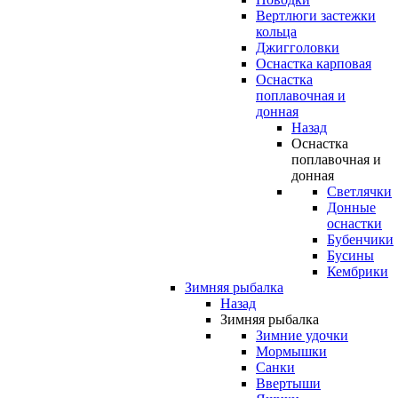
Вертлюги застежки
кольца
Джигголовки
Оснастка карповая
Оснастка
поплавочная и
донная
Назад
Оснастка
поплавочная и
донная
Светлячки
Донные
оснастки
Бубенчики
Бусины
Кембрики
Зимняя рыбалка
Назад
Зимняя рыбалка
Зимние удочки
Мормышки
Санки
Ввертыши