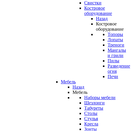
Свистки
Костровое
оборудование
Назад
Костровое
оборудование
Топоры
Лопаты
Треноги
Мангалы
и грили
Пилы
Разведение
огня
Печи
Мебель
Назад
Мебель
Наборы мебели
Шезлонги
Табуреты
Столы
Стулья
Кресла
Зонты