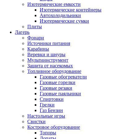
Изотермические емкости
Изотермические контейнеры
Автохолодильники
Изотермические сумки
Плиты
Лагерь
Фонари
Источники питания
Карабины
Веревки и шнуры
Мультиинструмент
Защита от насекомых
Топливное оборудование
Газовые обогреватели
Газовые горелки
Газовые резаки
Газовые паяльники
Спиртовки
Грелки
Газ Бензин
Настольные игры
Свистки
Костровое оборудование
Топоры
Лопаты