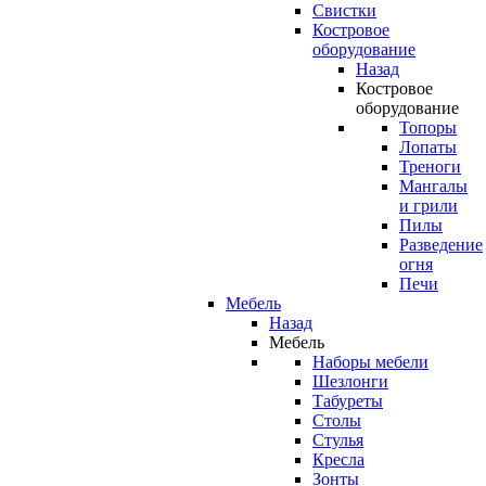
Свистки
Костровое
оборудование
Назад
Костровое
оборудование
Топоры
Лопаты
Треноги
Мангалы
и грили
Пилы
Разведение
огня
Печи
Мебель
Назад
Мебель
Наборы мебели
Шезлонги
Табуреты
Столы
Стулья
Кресла
Зонты