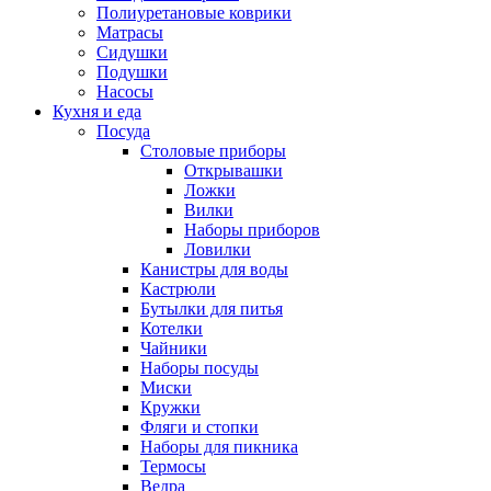
Полиуретановые коврики
Матрасы
Сидушки
Подушки
Насосы
Кухня и еда
Посуда
Столовые приборы
Открывашки
Ложки
Вилки
Наборы приборов
Ловилки
Канистры для воды
Кастрюли
Бутылки для питья
Котелки
Чайники
Наборы посуды
Миски
Кружки
Фляги и стопки
Наборы для пикника
Термосы
Ведра