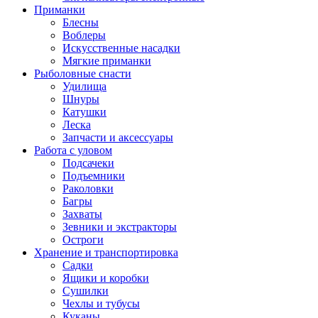
Приманки
Блесны
Воблеры
Искусственные насадки
Мягкие приманки
Рыболовные снасти
Удилища
Шнуры
Катушки
Леска
Запчасти и аксессуары
Работа с уловом
Подсачеки
Подъемники
Раколовки
Багры
Захваты
Зевники и экстракторы
Остроги
Хранение и транспортировка
Садки
Ящики и коробки
Сушилки
Чехлы и тубусы
Куканы