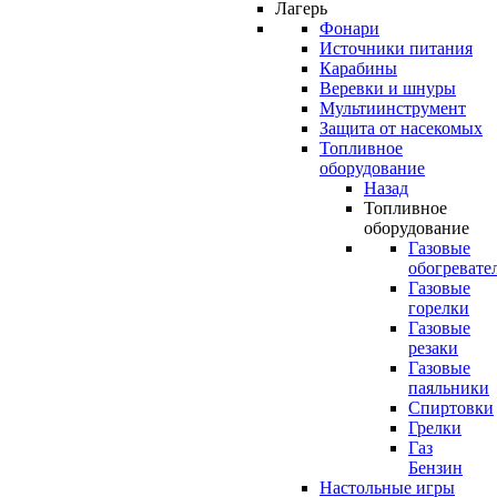
Лагерь
Фонари
Источники питания
Карабины
Веревки и шнуры
Мультиинструмент
Защита от насекомых
Топливное
оборудование
Назад
Топливное
оборудование
Газовые
обогревате
Газовые
горелки
Газовые
резаки
Газовые
паяльники
Спиртовки
Грелки
Газ
Бензин
Настольные игры