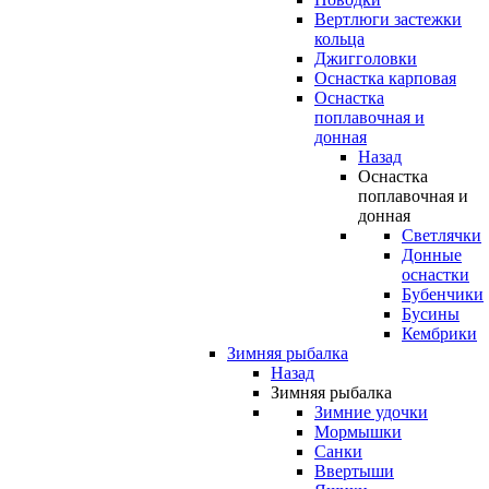
Вертлюги застежки
кольца
Джигголовки
Оснастка карповая
Оснастка
поплавочная и
донная
Назад
Оснастка
поплавочная и
донная
Светлячки
Донные
оснастки
Бубенчики
Бусины
Кембрики
Зимняя рыбалка
Назад
Зимняя рыбалка
Зимние удочки
Мормышки
Санки
Ввертыши