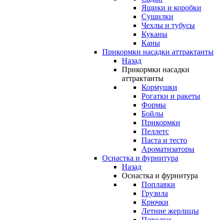
Ящики и коробки
Сушилки
Чехлы и тубусы
Куканы
Каны
Прикормки насадки аттрактанты
Назад
Прикормки насадки
аттрактанты
Кормушки
Рогатки и ракеты
Формы
Бойлы
Прикормки
Пеллетс
Паста и тесто
Ароматизаторы
Оснастка и фурнитура
Назад
Оснастка и фурнитура
Поплавки
Грузила
Крючки
Летние жерлицы
Поводки