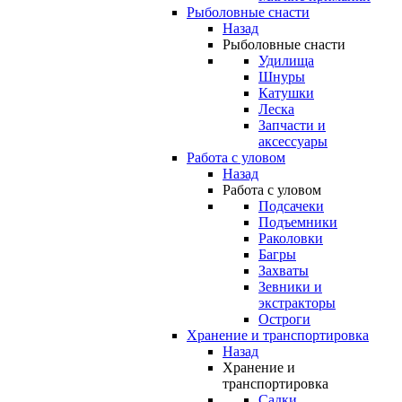
Рыболовные снасти
Назад
Рыболовные снасти
Удилища
Шнуры
Катушки
Леска
Запчасти и
аксессуары
Работа с уловом
Назад
Работа с уловом
Подсачеки
Подъемники
Раколовки
Багры
Захваты
Зевники и
экстракторы
Остроги
Хранение и транспортировка
Назад
Хранение и
транспортировка
Садки