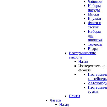
Чайники
Наборы
посуды
Миски
Кружки
Фляги и
стопки
Наборы
для
пикника
Термосы
Ведра
Изотермические
емкости
Назад
Изотермические
емкости
Изотермич
контейнер
Автохолод
Изотермич
сумки
Плиты
Лагерь
Назад