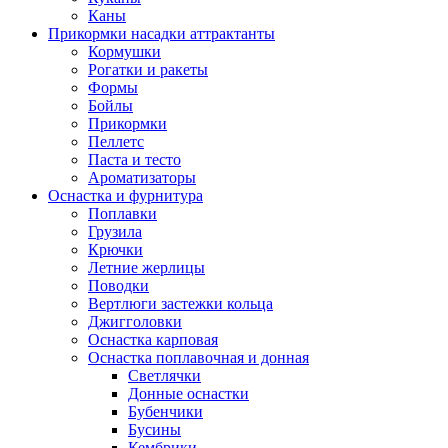
Каны
Прикормки насадки аттрактанты
Кормушки
Рогатки и ракеты
Формы
Бойлы
Прикормки
Пеллетс
Паста и тесто
Ароматизаторы
Оснастка и фурнитура
Поплавки
Грузила
Крючки
Летние жерлицы
Поводки
Вертлюги застежки кольца
Джигголовки
Оснастка карповая
Оснастка поплавочная и донная
Светлячки
Донные оснастки
Бубенчики
Бусины
Кембрики