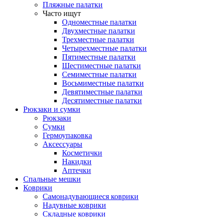
Пляжные палатки
Часто ищут
Одноместные палатки
Двухместные палатки
Трехместные палатки
Четырехместные палатки
Пятиместные палатки
Шестиместные палатки
Семиместные палатки
Восьмиместные палатки
Девятиместные палатки
Десятиместные палатки
Рюкзаки и сумки
Рюкзаки
Сумки
Гермоупаковка
Аксессуары
Косметички
Накидки
Аптечки
Спальные мешки
Коврики
Самонадувающиеся коврики
Надувные коврики
Складные коврики