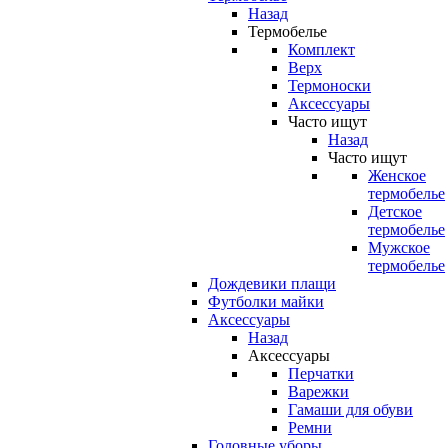
Назад
Термобелье
Комплект
Верх
Термоноски
Аксессуары
Часто ищут
Назад
Часто ищут
Женское
термобелье
Детское
термобелье
Мужское
термобелье
Дождевики плащи
Футболки майки
Аксессуары
Назад
Аксессуары
Перчатки
Варежки
Гамаши для обуви
Ремни
Головные уборы