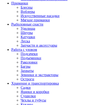
Приманки
Блесны
Воблеры
Искусственные насадки
Мягкие приманки
Рыболовные снасти
Удилища
Шнуры
Катушки
Леска
Запчасти и аксессуары
Работа с уловом
Подсачеки
Подъемники
Раколовки
Багры
Захваты
Зевники и экстракторы
Остроги
Хранение и транспортировка
Садки
Ящики и коробки
Сушилки
Чехлы и тубусы
Куканы