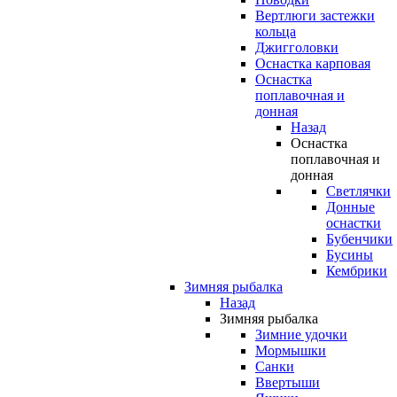
Вертлюги застежки
кольца
Джигголовки
Оснастка карповая
Оснастка
поплавочная и
донная
Назад
Оснастка
поплавочная и
донная
Светлячки
Донные
оснастки
Бубенчики
Бусины
Кембрики
Зимняя рыбалка
Назад
Зимняя рыбалка
Зимние удочки
Мормышки
Санки
Ввертыши