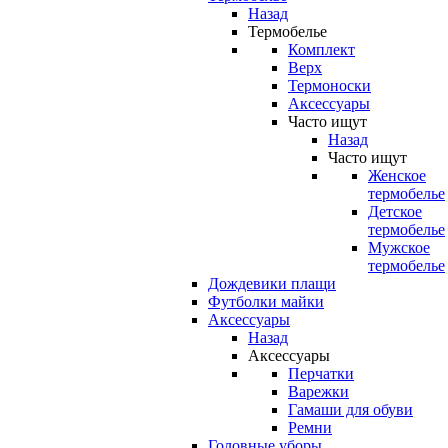
Назад
Термобелье
Комплект
Верх
Термоноски
Аксессуары
Часто ищут
Назад
Часто ищут
Женское
термобелье
Детское
термобелье
Мужское
термобелье
Дождевики плащи
Футболки майки
Аксессуары
Назад
Аксессуары
Перчатки
Варежки
Гамаши для обуви
Ремни
Головные уборы