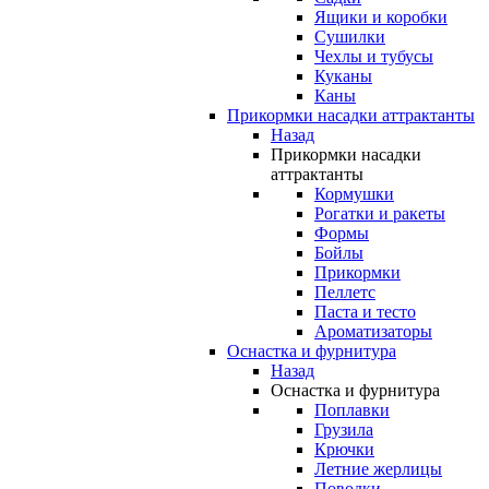
Ящики и коробки
Сушилки
Чехлы и тубусы
Куканы
Каны
Прикормки насадки аттрактанты
Назад
Прикормки насадки
аттрактанты
Кормушки
Рогатки и ракеты
Формы
Бойлы
Прикормки
Пеллетс
Паста и тесто
Ароматизаторы
Оснастка и фурнитура
Назад
Оснастка и фурнитура
Поплавки
Грузила
Крючки
Летние жерлицы
Поводки