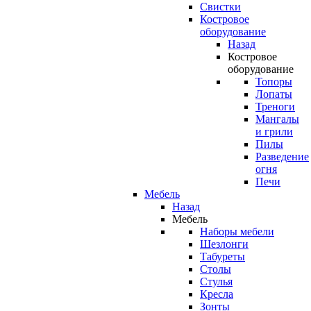
Свистки
Костровое
оборудование
Назад
Костровое
оборудование
Топоры
Лопаты
Треноги
Мангалы
и грили
Пилы
Разведение
огня
Печи
Мебель
Назад
Мебель
Наборы мебели
Шезлонги
Табуреты
Столы
Стулья
Кресла
Зонты