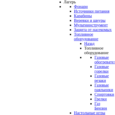
Лагерь
Фонари
Источники питания
Карабины
Веревки и шнуры
Мультиинструмент
Защита от насекомых
Топливное
оборудование
Назад
Топливное
оборудование
Газовые
обогревате
Газовые
горелки
Газовые
резаки
Газовые
паяльники
Спиртовки
Грелки
Газ
Бензин
Настольные игры