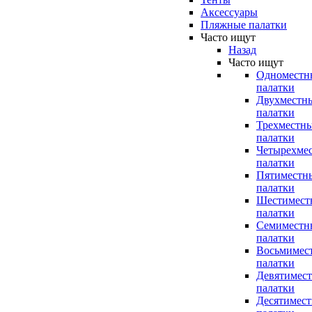
Аксессуары
Пляжные палатки
Часто ищут
Назад
Часто ищут
Одноместн
палатки
Двухместн
палатки
Трехместн
палатки
Четырехме
палатки
Пятиместн
палатки
Шестимест
палатки
Семиместн
палатки
Восьмимес
палатки
Девятимес
палатки
Десятимес