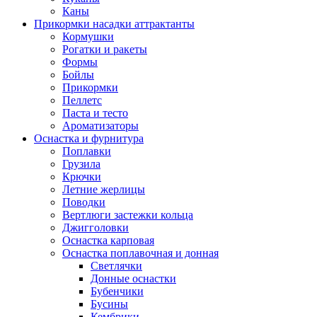
Каны
Прикормки насадки аттрактанты
Кормушки
Рогатки и ракеты
Формы
Бойлы
Прикормки
Пеллетс
Паста и тесто
Ароматизаторы
Оснастка и фурнитура
Поплавки
Грузила
Крючки
Летние жерлицы
Поводки
Вертлюги застежки кольца
Джигголовки
Оснастка карповая
Оснастка поплавочная и донная
Светлячки
Донные оснастки
Бубенчики
Бусины
Кембрики