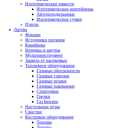
Изотермические емкости
Изотермические контейнеры
Автохолодильники
Изотермические сумки
Плиты
Лагерь
Фонари
Источники питания
Карабины
Веревки и шнуры
Мультиинструмент
Защита от насекомых
Топливное оборудование
Газовые обогреватели
Газовые горелки
Газовые резаки
Газовые паяльники
Спиртовки
Грелки
Газ Бензин
Настольные игры
Свистки
Костровое оборудование
Топоры
Лопаты