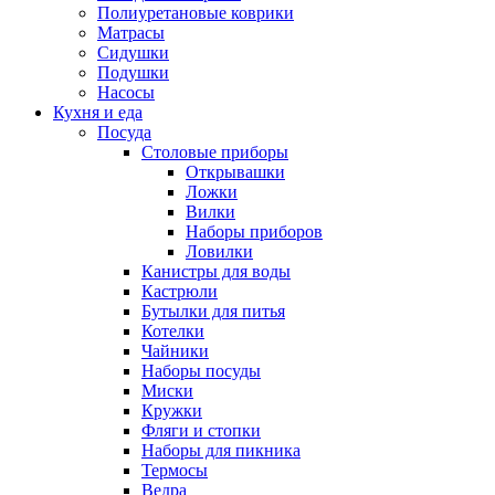
Полиуретановые коврики
Матрасы
Сидушки
Подушки
Насосы
Кухня и еда
Посуда
Столовые приборы
Открывашки
Ложки
Вилки
Наборы приборов
Ловилки
Канистры для воды
Кастрюли
Бутылки для питья
Котелки
Чайники
Наборы посуды
Миски
Кружки
Фляги и стопки
Наборы для пикника
Термосы
Ведра