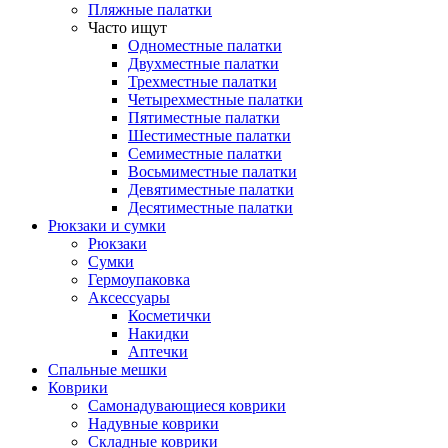
Пляжные палатки
Часто ищут
Одноместные палатки
Двухместные палатки
Трехместные палатки
Четырехместные палатки
Пятиместные палатки
Шестиместные палатки
Семиместные палатки
Восьмиместные палатки
Девятиместные палатки
Десятиместные палатки
Рюкзаки и сумки
Рюкзаки
Сумки
Гермоупаковка
Аксессуары
Косметички
Накидки
Аптечки
Спальные мешки
Коврики
Самонадувающиеся коврики
Надувные коврики
Складные коврики