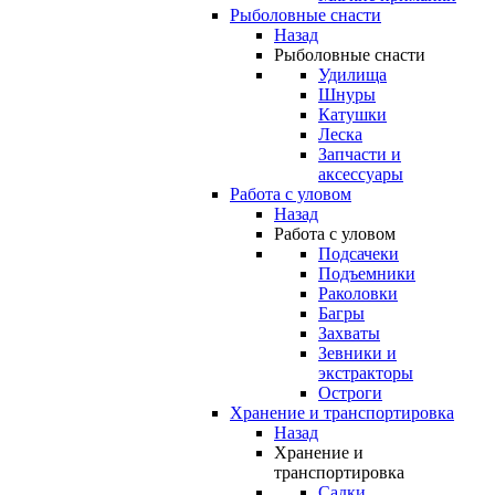
Рыболовные снасти
Назад
Рыболовные снасти
Удилища
Шнуры
Катушки
Леска
Запчасти и
аксессуары
Работа с уловом
Назад
Работа с уловом
Подсачеки
Подъемники
Раколовки
Багры
Захваты
Зевники и
экстракторы
Остроги
Хранение и транспортировка
Назад
Хранение и
транспортировка
Садки