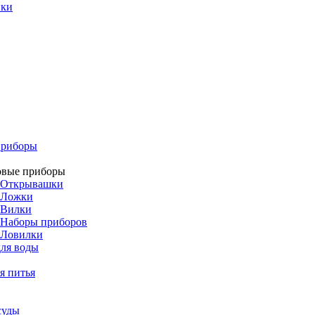
ики
приборы
овые приборы
Открывашки
Ложки
Вилки
Наборы приборов
Ловилки
ля воды
я питья
суды