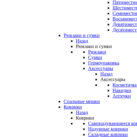
Пятиместны
Шестимест
Семиместн
Восьмимес
Девятимест
Десятимест
Рюкзаки и сумки
Назад
Рюкзаки и сумки
Рюкзаки
Сумки
Гермоупаковка
Аксессуары
Назад
Аксессуары
Косметичк
Накидки
Аптечки
Спальные мешки
Коврики
Назад
Коврики
Самонадувающиеся ко
Надувные коврики
Складные коврики