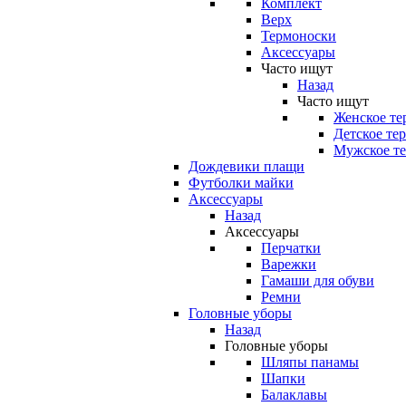
Комплект
Верх
Термоноски
Аксессуары
Часто ищут
Назад
Часто ищут
Женское те
Детское те
Мужское те
Дождевики плащи
Футболки майки
Аксессуары
Назад
Аксессуары
Перчатки
Варежки
Гамаши для обуви
Ремни
Головные уборы
Назад
Головные уборы
Шляпы панамы
Шапки
Балаклавы