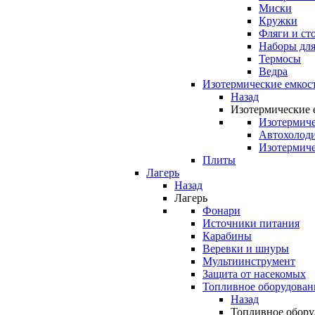
Миски
Кружки
Фляги и ст
Наборы для
Термосы
Ведра
Изотермические емкос
Назад
Изотермические 
Изотермиче
Автохолод
Изотермиче
Плиты
Лагерь
Назад
Лагерь
Фонари
Источники питания
Карабины
Веревки и шнуры
Мультиинструмент
Защита от насекомых
Топливное оборудован
Назад
Топливное обору