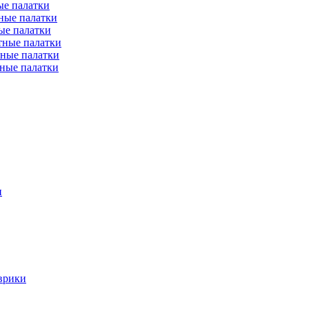
е палатки
ные палатки
ые палатки
тные палатки
ные палатки
ные палатки
и
врики