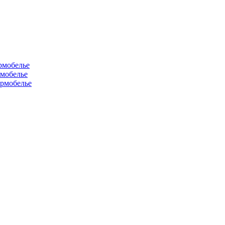
рмобелье
рмобелье
рмобелье