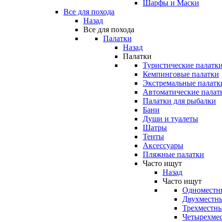
Шарфы и Маски
Все для похода
Назад
Все для похода
Палатки
Назад
Палатки
Туристические палатк
Кемпинговые палатки
Экстремальные палатк
Автоматические палат
Палатки для рыбалки
Бани
Души и туалеты
Шатры
Тенты
Аксессуары
Пляжные палатки
Часто ищут
Назад
Часто ищут
Одноместн
Двухместны
Трехместны
Четырехмес