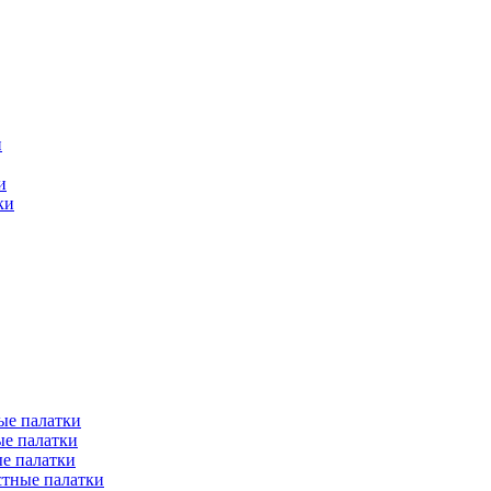
и
и
ки
ые палатки
е палатки
е палатки
тные палатки