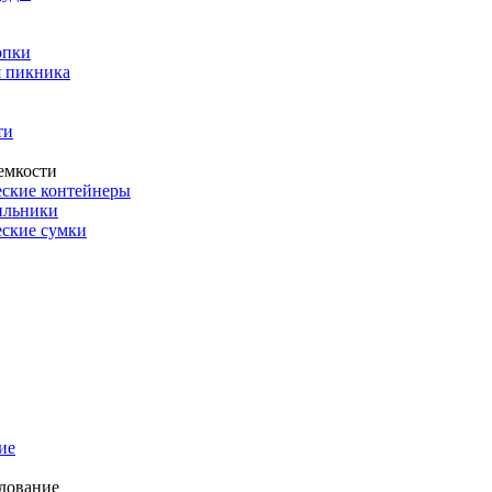
опки
 пикника
ти
емкости
ские контейнеры
ильники
ские сумки
ие
дование