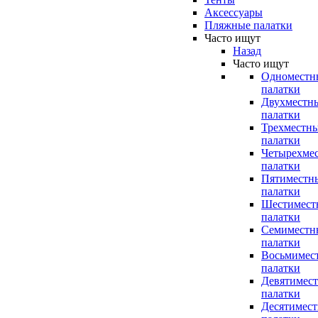
Аксессуары
Пляжные палатки
Часто ищут
Назад
Часто ищут
Одноместн
палатки
Двухместн
палатки
Трехместн
палатки
Четырехме
палатки
Пятиместн
палатки
Шестимест
палатки
Семиместн
палатки
Восьмимес
палатки
Девятимес
палатки
Десятимес