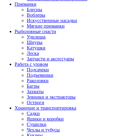
Приманки
Блесны
Воблеры
Искусственные насадки
Мягкие приманки
Рыболовные снасти
Удилища
Шнуры
Катушки
Леска
Запчасти и аксессуары
Работа с уловом
Подсачеки
Подъемники
Раколовки
Багры
Захваты
Зевники и экстракторы
Остроги
Хранение и транспортировка
Садки
Ящики и коробки
Сушилки
Чехлы и тубусы
Куканы