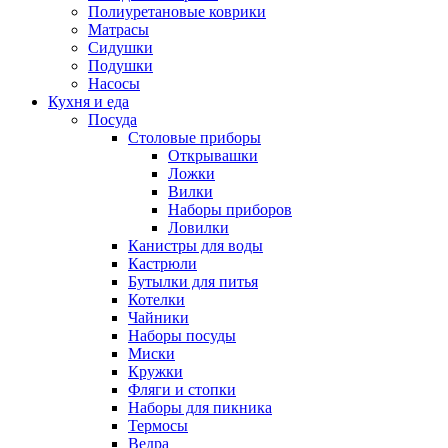
Полиуретановые коврики
Матрасы
Сидушки
Подушки
Насосы
Кухня и еда
Посуда
Столовые приборы
Открывашки
Ложки
Вилки
Наборы приборов
Ловилки
Канистры для воды
Кастрюли
Бутылки для питья
Котелки
Чайники
Наборы посуды
Миски
Кружки
Фляги и стопки
Наборы для пикника
Термосы
Ведра