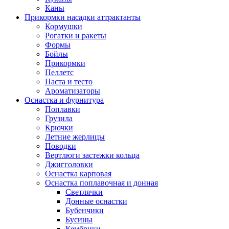
Каны
Прикормки насадки аттрактанты
Кормушки
Рогатки и ракеты
Формы
Бойлы
Прикормки
Пеллетс
Паста и тесто
Ароматизаторы
Оснастка и фурнитура
Поплавки
Грузила
Крючки
Летние жерлицы
Поводки
Вертлюги застежки кольца
Джигголовки
Оснастка карповая
Оснастка поплавочная и донная
Светлячки
Донные оснастки
Бубенчики
Бусины
Кембрики