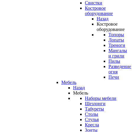
Свистки
Костровое
оборудование
Назад
Костровое
оборудование
Топоры
Лопаты
Треноги
Мангалы
и грили
Пилы
Разведение
огня
Печи
Мебель
Назад
Мебель
Наборы мебели
Шезлонги
Табуреты
Столы
Стулья
Кресла
Зонты