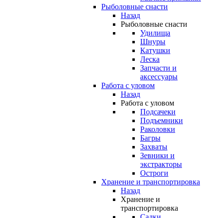
Рыболовные снасти
Назад
Рыболовные снасти
Удилища
Шнуры
Катушки
Леска
Запчасти и
аксессуары
Работа с уловом
Назад
Работа с уловом
Подсачеки
Подъемники
Раколовки
Багры
Захваты
Зевники и
экстракторы
Остроги
Хранение и транспортировка
Назад
Хранение и
транспортировка
Садки