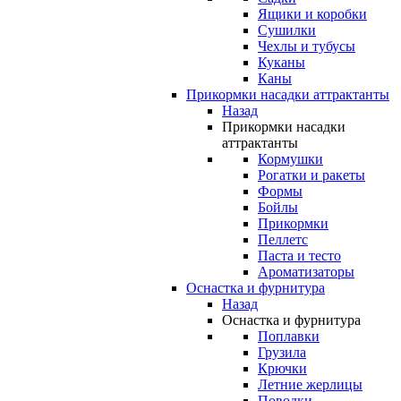
Ящики и коробки
Сушилки
Чехлы и тубусы
Куканы
Каны
Прикормки насадки аттрактанты
Назад
Прикормки насадки
аттрактанты
Кормушки
Рогатки и ракеты
Формы
Бойлы
Прикормки
Пеллетс
Паста и тесто
Ароматизаторы
Оснастка и фурнитура
Назад
Оснастка и фурнитура
Поплавки
Грузила
Крючки
Летние жерлицы
Поводки