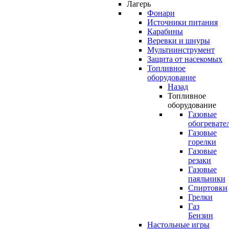
Лагерь
Фонари
Источники питания
Карабины
Веревки и шнуры
Мультиинструмент
Защита от насекомых
Топливное
оборудование
Назад
Топливное
оборудование
Газовые
обогревате
Газовые
горелки
Газовые
резаки
Газовые
паяльники
Спиртовки
Грелки
Газ
Бензин
Настольные игры