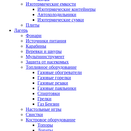
Изотермические емкости
Изотермические контейнеры
Автохолодильники
Изотермические сумки
Плиты
Лагерь
Фонари
Источники питания
Карабины
Веревки и шнуры
Мультиинструмент
Защита от насекомых
Топливное оборудование
Газовые обогреватели
Газовые горелки
Газовые резаки
Газовые паяльники
Спиртовки
Грелки
Газ Бензин
Настольные игры
Свистки
Костровое оборудование
Топоры
Лопаты