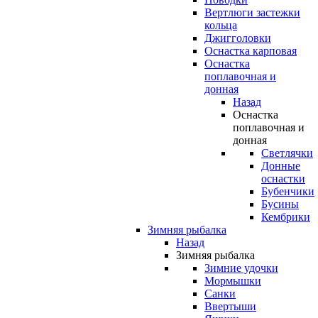
Вертлюги застежки
кольца
Джигголовки
Оснастка карповая
Оснастка
поплавочная и
донная
Назад
Оснастка
поплавочная и
донная
Светлячки
Донные
оснастки
Бубенчики
Бусины
Кембрики
Зимняя рыбалка
Назад
Зимняя рыбалка
Зимние удочки
Мормышки
Санки
Ввертыши