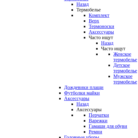
Назад
Термобелье
Комплект
Верх
Термоноски
Аксессуары
Часто ищут
Назад
Часто ищут
Женское
термобелье
Детское
термобелье
Мужское
термобелье
Дождевики плащи
Футболки майки
Аксессуары
Назад
Аксессуары
Перчатки
Варежки
Гамаши для обуви
Ремни
Головные уборы