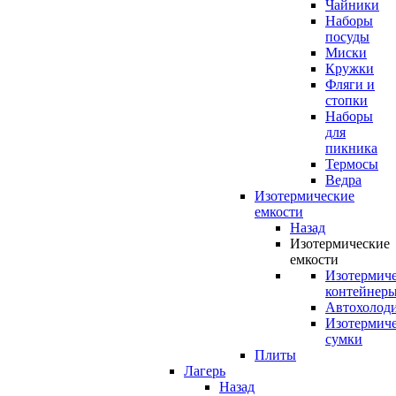
Чайники
Наборы
посуды
Миски
Кружки
Фляги и
стопки
Наборы
для
пикника
Термосы
Ведра
Изотермические
емкости
Назад
Изотермические
емкости
Изотермич
контейнер
Автохолод
Изотермич
сумки
Плиты
Лагерь
Назад