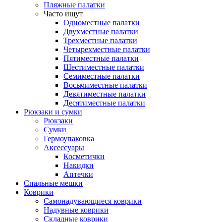
Пляжные палатки
Часто ищут
Одноместные палатки
Двухместные палатки
Трехместные палатки
Четырехместные палатки
Пятиместные палатки
Шестиместные палатки
Семиместные палатки
Восьмиместные палатки
Девятиместные палатки
Десятиместные палатки
Рюкзаки и сумки
Рюкзаки
Сумки
Гермоупаковка
Аксессуары
Косметички
Накидки
Аптечки
Спальные мешки
Коврики
Самонадувающиеся коврики
Надувные коврики
Складные коврики