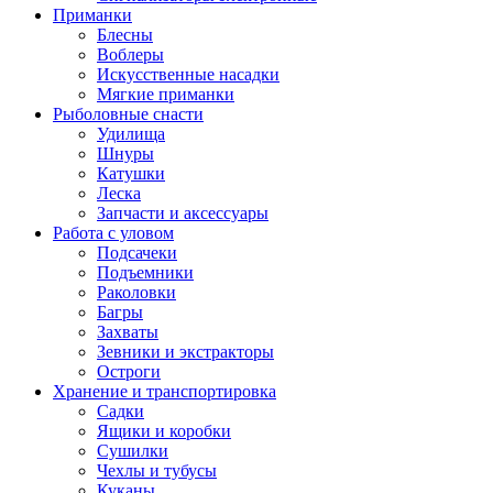
Приманки
Блесны
Воблеры
Искусственные насадки
Мягкие приманки
Рыболовные снасти
Удилища
Шнуры
Катушки
Леска
Запчасти и аксессуары
Работа с уловом
Подсачеки
Подъемники
Раколовки
Багры
Захваты
Зевники и экстракторы
Остроги
Хранение и транспортировка
Садки
Ящики и коробки
Сушилки
Чехлы и тубусы
Куканы