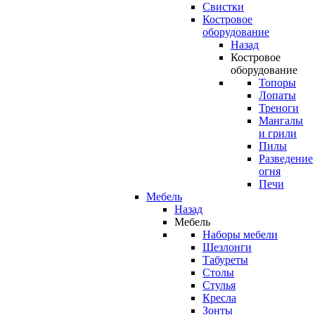
Свистки
Костровое
оборудование
Назад
Костровое
оборудование
Топоры
Лопаты
Треноги
Мангалы
и грили
Пилы
Разведение
огня
Печи
Мебель
Назад
Мебель
Наборы мебели
Шезлонги
Табуреты
Столы
Стулья
Кресла
Зонты