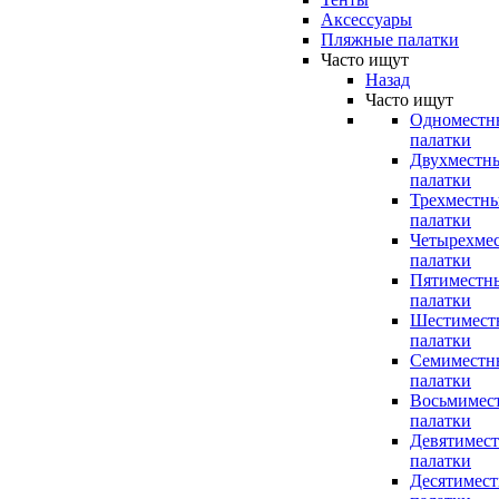
Аксессуары
Пляжные палатки
Часто ищут
Назад
Часто ищут
Одноместн
палатки
Двухместн
палатки
Трехместн
палатки
Четырехме
палатки
Пятиместн
палатки
Шестимест
палатки
Семиместн
палатки
Восьмимес
палатки
Девятимес
палатки
Десятимес