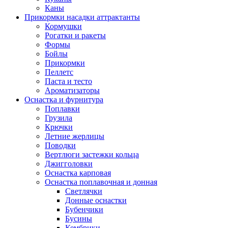
Каны
Прикормки насадки аттрактанты
Кормушки
Рогатки и ракеты
Формы
Бойлы
Прикормки
Пеллетс
Паста и тесто
Ароматизаторы
Оснастка и фурнитура
Поплавки
Грузила
Крючки
Летние жерлицы
Поводки
Вертлюги застежки кольца
Джигголовки
Оснастка карповая
Оснастка поплавочная и донная
Светлячки
Донные оснастки
Бубенчики
Бусины
Кембрики