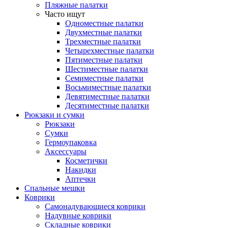
Пляжные палатки
Часто ищут
Одноместные палатки
Двухместные палатки
Трехместные палатки
Четырехместные палатки
Пятиместные палатки
Шестиместные палатки
Семиместные палатки
Восьмиместные палатки
Девятиместные палатки
Десятиместные палатки
Рюкзаки и сумки
Рюкзаки
Сумки
Гермоупаковка
Аксессуары
Косметички
Накидки
Аптечки
Спальные мешки
Коврики
Самонадувающиеся коврики
Надувные коврики
Складные коврики