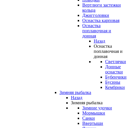
Вертлюги застежки
кольца
Джигголовки
Оснастка карповая
Оснастка
поплавочная и
донная
Назад
Оснастка
поплавочная и
донная
Светлячки
Донные
оснастки
Бубенчики
Бусины
Кембрики
Зимняя рыбалка
Назад
Зимняя рыбалка
Зимние удочки
Мормышки
Санки
Ввертыши