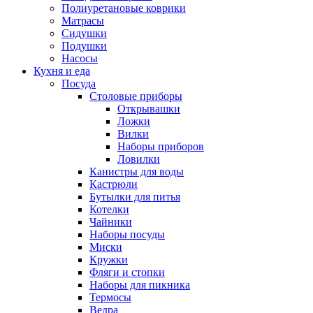
Полиуретановые коврики
Матрасы
Сидушки
Подушки
Насосы
Кухня и еда
Посуда
Столовые приборы
Открывашки
Ложки
Вилки
Наборы приборов
Ловилки
Канистры для воды
Кастрюли
Бутылки для питья
Котелки
Чайники
Наборы посуды
Миски
Кружки
Фляги и стопки
Наборы для пикника
Термосы
Ведра