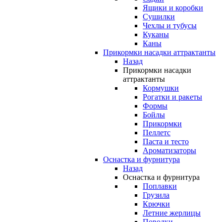
Ящики и коробки
Сушилки
Чехлы и тубусы
Куканы
Каны
Прикормки насадки аттрактанты
Назад
Прикормки насадки
аттрактанты
Кормушки
Рогатки и ракеты
Формы
Бойлы
Прикормки
Пеллетс
Паста и тесто
Ароматизаторы
Оснастка и фурнитура
Назад
Оснастка и фурнитура
Поплавки
Грузила
Крючки
Летние жерлицы
Поводки