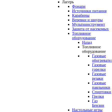
Лагерь
Фонари
Источники питания
Карабины
Веревки и шнуры
Мультиинструмент
Защита от насекомых
Топливное
оборудование
Назад
Топливное
оборудование
Газовые
обогревате
Газовые
горелки
Газовые
резаки
Газовые
паяльники
Спиртовки
Грелки
Газ
Бензин
Настольные игры