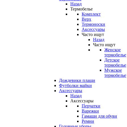
Назад
Термобелье
Комплект
Верх
Термоноски
Аксессуары
Часто ищут
Назад
Часто ищут
Женское
термобелье
Детское
термобелье
Мужское
термобелье
Дождевики плащи
Футболки майки
Аксессуары
Назад
Аксессуары
Перчатки
Варежки
Гамаши для обуви
Ремни
Головные уборы