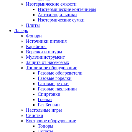
Изотермические емкости
Изотермические контейнеры
Автохолодильники
Изотермические сумки
Плиты
Лагерь
Фонари
Источники питания
Карабины
Веревки и шнуры
Мультиинструмент
Защита от насекомых
Топливное оборудование
Газовые обогреватели
Газовые горелки
Газовые резаки
Газовые паяльники
Спиртовки
Грелки
Газ Бензин
Настольные игры
Свистки
Костровое оборудование
Топоры
Лопаты