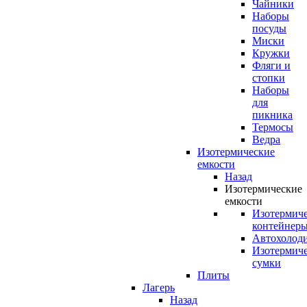
Чайники
Наборы
посуды
Миски
Кружки
Фляги и
стопки
Наборы
для
пикника
Термосы
Ведра
Изотермические
емкости
Назад
Изотермические
емкости
Изотермич
контейнер
Автохолод
Изотермич
сумки
Плиты
Лагерь
Назад