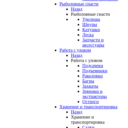
Рыболовные снасти
Назад
Рыболовные снасти
Удилища
Шнуры
Катушки
Леска
Запчасти и
аксессуары
Работа с уловом
Назад
Работа с уловом
Подсачеки
Подъемники
Раколовки
Багры
Захваты
Зевники и
экстракторы
Остроги
Хранение и транспортировка
Назад
Хранение и
транспортировка
Садки