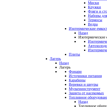
Миски
Кружки
Фляги и ст
Наборы для
Термосы
Ведра
Изотермические емкос
Назад
Изотермические 
Изотермиче
Автохолод
Изотермиче
Плиты
Лагерь
Назад
Лагерь
Фонари
Источники питания
Карабины
Веревки и шнуры
Мультиинструмент
Защита от насекомых
Топливное оборудован
Назад
Топливное обору