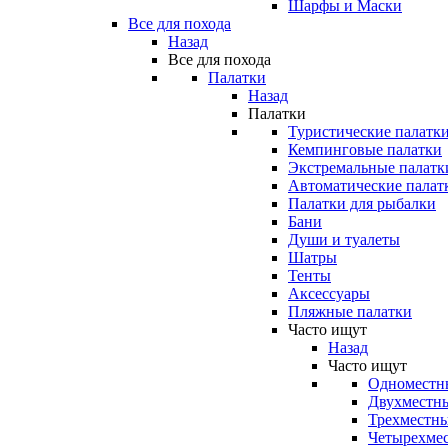
Шарфы и Маски
Все для похода
Назад
Все для похода
Палатки
Назад
Палатки
Туристические палатк
Кемпинговые палатки
Экстремальные палатк
Автоматические палат
Палатки для рыбалки
Бани
Души и туалеты
Шатры
Тенты
Аксессуары
Пляжные палатки
Часто ищут
Назад
Часто ищут
Одноместн
Двухместны
Трехместны
Четырехмес