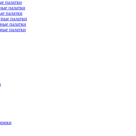
е палатки
ные палатки
ые палатки
тные палатки
ные палатки
ные палатки
и
врики