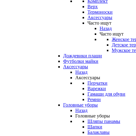
Комплект
Верх
Термоноски
Аксессуары
Часто ищут
Назад
Часто ищут
Женское те
Детское те
Мужское те
Дождевики плащи
Футболки майки
Аксессуары
Назад
Аксессуары
Перчатки
Варежки
Гамаши для обуви
Ремни
Головные уборы
Назад
Головные уборы
Шляпы панамы
Шапки
Балаклавы