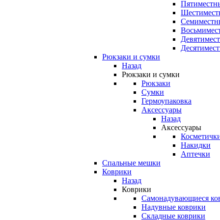
Пятиместны
Шестимест
Семиместн
Восьмимес
Девятимест
Десятимест
Рюкзаки и сумки
Назад
Рюкзаки и сумки
Рюкзаки
Сумки
Гермоупаковка
Аксессуары
Назад
Аксессуары
Косметичк
Накидки
Аптечки
Спальные мешки
Коврики
Назад
Коврики
Самонадувающиеся ко
Надувные коврики
Складные коврики