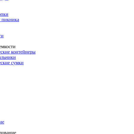
опки
 пикника
ти
емкости
ские контейнеры
ильники
ские сумки
ие
дование