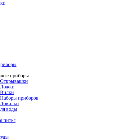
ики
приборы
овые приборы
Открывашки
Ложки
Вилки
Наборы приборов
Ловилки
ля воды
я питья
суды