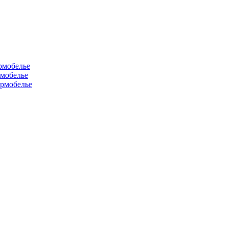
рмобелье
рмобелье
рмобелье