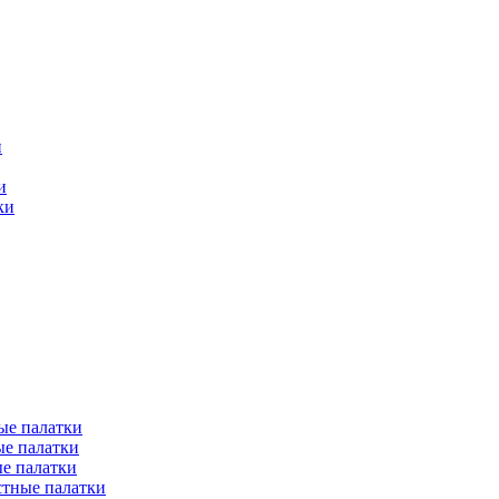
и
и
ки
ые палатки
е палатки
е палатки
тные палатки