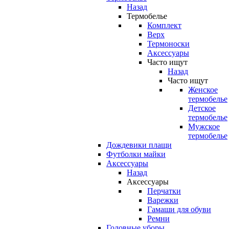
Назад
Термобелье
Комплект
Верх
Термоноски
Аксессуары
Часто ищут
Назад
Часто ищут
Женское
термобелье
Детское
термобелье
Мужское
термобелье
Дождевики плащи
Футболки майки
Аксессуары
Назад
Аксессуары
Перчатки
Варежки
Гамаши для обуви
Ремни
Головные уборы