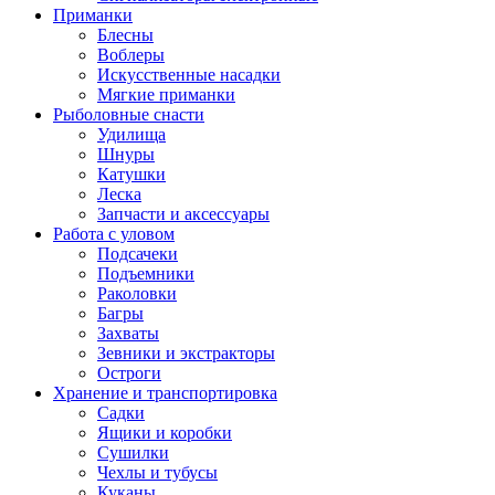
Приманки
Блесны
Воблеры
Искусственные насадки
Мягкие приманки
Рыболовные снасти
Удилища
Шнуры
Катушки
Леска
Запчасти и аксессуары
Работа с уловом
Подсачеки
Подъемники
Раколовки
Багры
Захваты
Зевники и экстракторы
Остроги
Хранение и транспортировка
Садки
Ящики и коробки
Сушилки
Чехлы и тубусы
Куканы