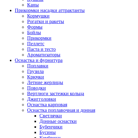
Каны
Прикормки насадки аттрактанты
Кормушки
Рогатки и ракеты
Формы
Бойлы
Прикормки
Пеллетс
Паста и тесто
Ароматизаторы
Оснастка и фурнитура
Поплавки
Грузила
Крючки
Летние жерлицы
Поводки
Вертлюги застежки кольца
Джигголовки
Оснастка карповая
Оснастка поплавочная и донная
Светлячки
Донные оснастки
Бубенчики
Бусины
Кембрики