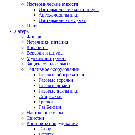
Изотермические емкости
Изотермические контейнеры
Автохолодильники
Изотермические сумки
Плиты
Лагерь
Фонари
Источники питания
Карабины
Веревки и шнуры
Мультиинструмент
Защита от насекомых
Топливное оборудование
Газовые обогреватели
Газовые горелки
Газовые резаки
Газовые паяльники
Спиртовки
Грелки
Газ Бензин
Настольные игры
Свистки
Костровое оборудование
Топоры
Лопаты