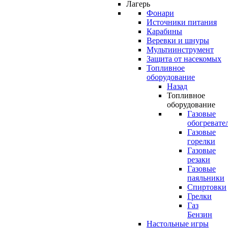
Лагерь
Фонари
Источники питания
Карабины
Веревки и шнуры
Мультиинструмент
Защита от насекомых
Топливное
оборудование
Назад
Топливное
оборудование
Газовые
обогревате
Газовые
горелки
Газовые
резаки
Газовые
паяльники
Спиртовки
Грелки
Газ
Бензин
Настольные игры