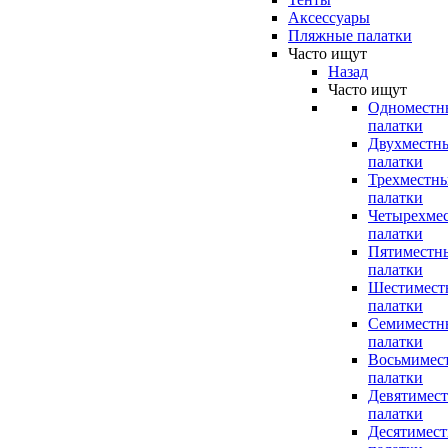
Аксессуары
Пляжные палатки
Часто ищут
Назад
Часто ищут
Одноместн
палатки
Двухместн
палатки
Трехместн
палатки
Четырехме
палатки
Пятиместн
палатки
Шестимест
палатки
Семиместн
палатки
Восьмимес
палатки
Девятимес
палатки
Десятимес