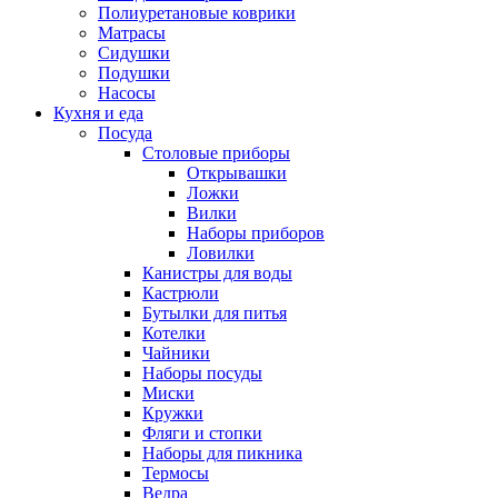
Полиуретановые коврики
Матрасы
Сидушки
Подушки
Насосы
Кухня и еда
Посуда
Столовые приборы
Открывашки
Ложки
Вилки
Наборы приборов
Ловилки
Канистры для воды
Кастрюли
Бутылки для питья
Котелки
Чайники
Наборы посуды
Миски
Кружки
Фляги и стопки
Наборы для пикника
Термосы
Ведра