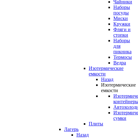
Чайники
Наборы
посуды
Миски
Кружки
Фляги и
стопки
Наборы
для
пикника
Термосы
Ведра
Изотермические
емкости
Назад
Изотермические
емкости
Изотермич
контейнер
Автохолод
Изотермич
сумки
Плиты
Лагерь
Назад