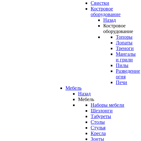
Свистки
Костровое
оборудование
Назад
Костровое
оборудование
Топоры
Лопаты
Треноги
Мангалы
и грили
Пилы
Разведение
огня
Печи
Мебель
Назад
Мебель
Наборы мебели
Шезлонги
Табуреты
Столы
Стулья
Кресла
Зонты