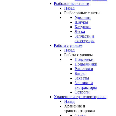
Рыболовные снасти
Назад
Рыболовные снасти
Удилища
Шнуры
Катушки
Леска
Запчасти и
аксессуары
Работа с уловом
Назад
Работа с уловом
Подсачеки
Подъемники
Раколовки
Багры
Захваты
Зевники и
экстракторы
Остроги
Хранение и транспортировка
Назад
Хранение и
транспортировка
Садки