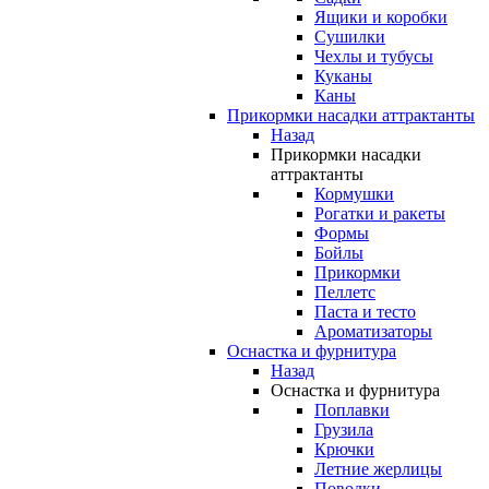
Ящики и коробки
Сушилки
Чехлы и тубусы
Куканы
Каны
Прикормки насадки аттрактанты
Назад
Прикормки насадки
аттрактанты
Кормушки
Рогатки и ракеты
Формы
Бойлы
Прикормки
Пеллетс
Паста и тесто
Ароматизаторы
Оснастка и фурнитура
Назад
Оснастка и фурнитура
Поплавки
Грузила
Крючки
Летние жерлицы
Поводки