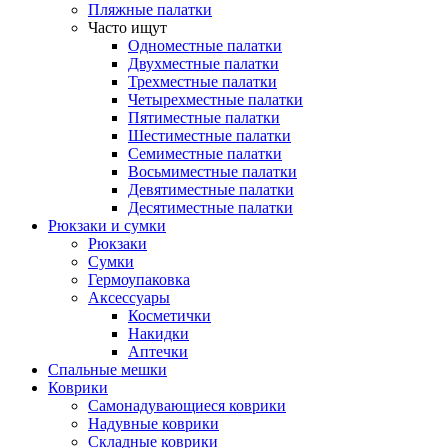
Пляжные палатки
Часто ищут
Одноместные палатки
Двухместные палатки
Трехместные палатки
Четырехместные палатки
Пятиместные палатки
Шестиместные палатки
Семиместные палатки
Восьмиместные палатки
Девятиместные палатки
Десятиместные палатки
Рюкзаки и сумки
Рюкзаки
Сумки
Гермоупаковка
Аксессуары
Косметички
Накидки
Аптечки
Спальные мешки
Коврики
Самонадувающиеся коврики
Надувные коврики
Складные коврики