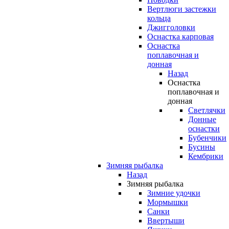
Вертлюги застежки
кольца
Джигголовки
Оснастка карповая
Оснастка
поплавочная и
донная
Назад
Оснастка
поплавочная и
донная
Светлячки
Донные
оснастки
Бубенчики
Бусины
Кембрики
Зимняя рыбалка
Назад
Зимняя рыбалка
Зимние удочки
Мормышки
Санки
Ввертыши