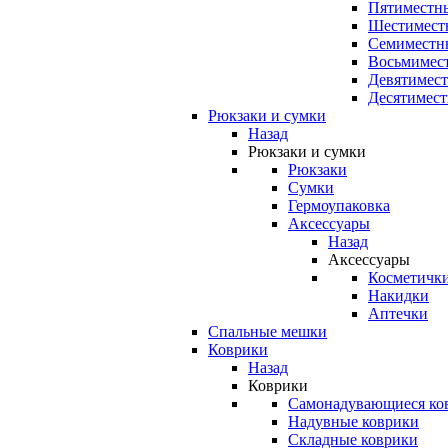
Пятиместны
Шестимест
Семиместн
Восьмимес
Девятимест
Десятимест
Рюкзаки и сумки
Назад
Рюкзаки и сумки
Рюкзаки
Сумки
Гермоупаковка
Аксессуары
Назад
Аксессуары
Косметичк
Накидки
Аптечки
Спальные мешки
Коврики
Назад
Коврики
Самонадувающиеся ко
Надувные коврики
Складные коврики