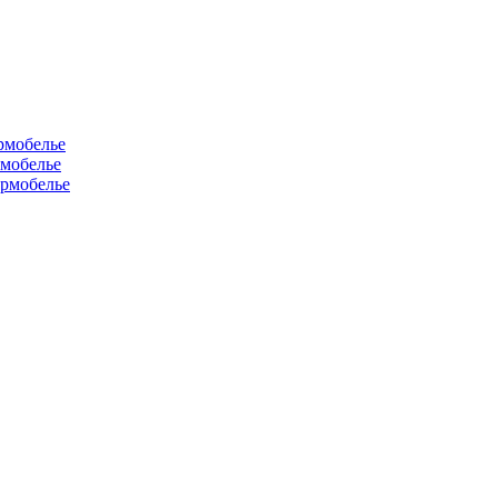
рмобелье
рмобелье
рмобелье