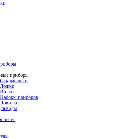
ики
приборы
овые приборы
Открывашки
Ложки
Вилки
Наборы приборов
Ловилки
ля воды
я питья
суды