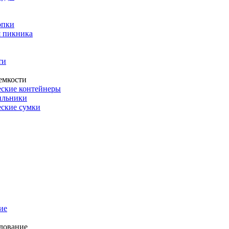
опки
 пикника
ти
емкости
ские контейнеры
ильники
ские сумки
ие
дование