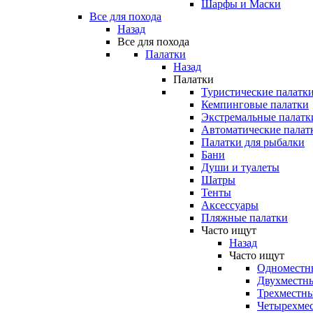
Шарфы и Маски
Все для похода
Назад
Все для похода
Палатки
Назад
Палатки
Туристические палатк
Кемпинговые палатки
Экстремальные палатк
Автоматические палат
Палатки для рыбалки
Бани
Души и туалеты
Шатры
Тенты
Аксессуары
Пляжные палатки
Часто ищут
Назад
Часто ищут
Одноместн
Двухместны
Трехместны
Четырехмес