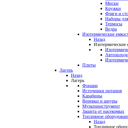
Миски
Кружки
Фляги и ст
Наборы для
Термосы
Ведра
Изотермические емкос
Назад
Изотермические 
Изотермиче
Автохолод
Изотермиче
Плиты
Лагерь
Назад
Лагерь
Фонари
Источники питания
Карабины
Веревки и шнуры
Мультиинструмент
Защита от насекомых
Топливное оборудован
Назад
Топливное обору