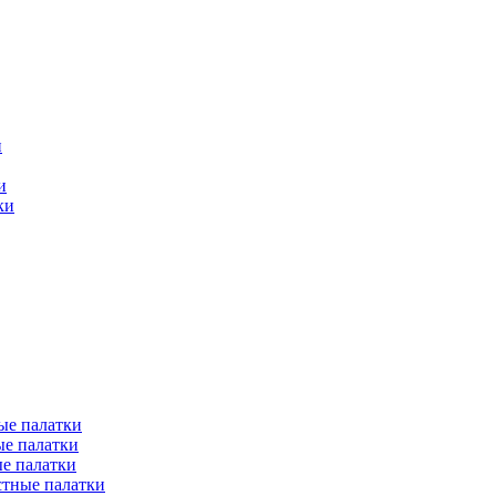
и
и
ки
ые палатки
е палатки
е палатки
тные палатки