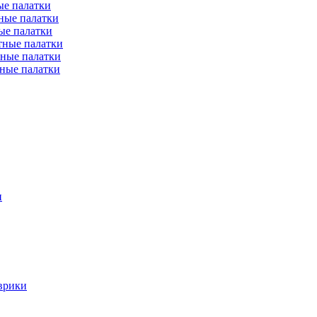
е палатки
ные палатки
ые палатки
тные палатки
ные палатки
ные палатки
и
врики