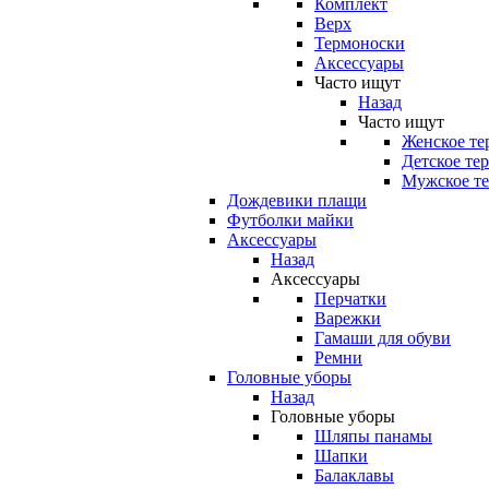
Комплект
Верх
Термоноски
Аксессуары
Часто ищут
Назад
Часто ищут
Женское те
Детское те
Мужское те
Дождевики плащи
Футболки майки
Аксессуары
Назад
Аксессуары
Перчатки
Варежки
Гамаши для обуви
Ремни
Головные уборы
Назад
Головные уборы
Шляпы панамы
Шапки
Балаклавы