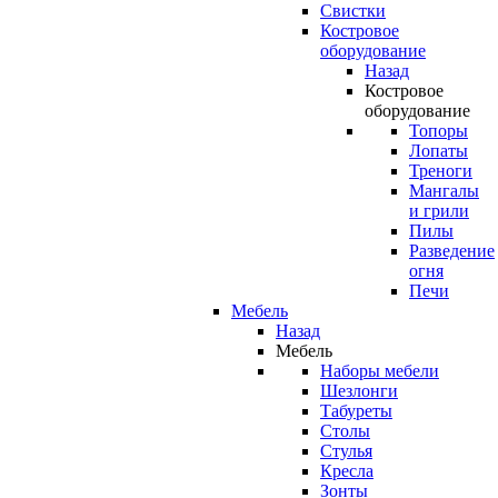
Свистки
Костровое
оборудование
Назад
Костровое
оборудование
Топоры
Лопаты
Треноги
Мангалы
и грили
Пилы
Разведение
огня
Печи
Мебель
Назад
Мебель
Наборы мебели
Шезлонги
Табуреты
Столы
Стулья
Кресла
Зонты