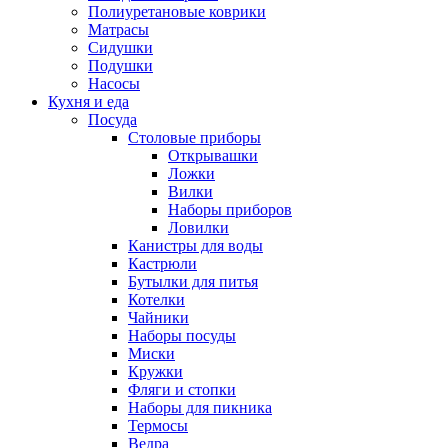
Полиуретановые коврики
Матрасы
Сидушки
Подушки
Насосы
Кухня и еда
Посуда
Столовые приборы
Открывашки
Ложки
Вилки
Наборы приборов
Ловилки
Канистры для воды
Кастрюли
Бутылки для питья
Котелки
Чайники
Наборы посуды
Миски
Кружки
Фляги и стопки
Наборы для пикника
Термосы
Ведра