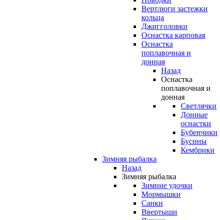
Вертлюги застежки
кольца
Джигголовки
Оснастка карповая
Оснастка
поплавочная и
донная
Назад
Оснастка
поплавочная и
донная
Светлячки
Донные
оснастки
Бубенчики
Бусины
Кембрики
Зимняя рыбалка
Назад
Зимняя рыбалка
Зимние удочки
Мормышки
Санки
Ввертыши