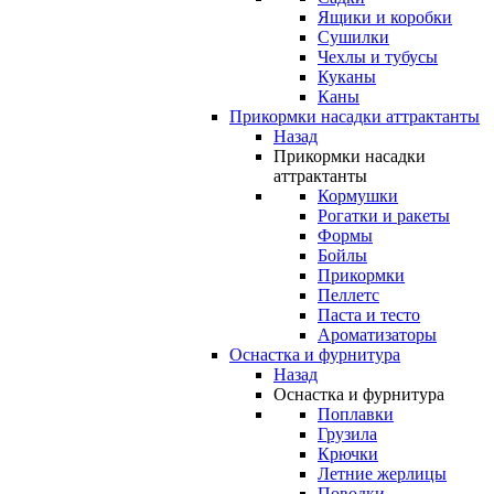
Ящики и коробки
Сушилки
Чехлы и тубусы
Куканы
Каны
Прикормки насадки аттрактанты
Назад
Прикормки насадки
аттрактанты
Кормушки
Рогатки и ракеты
Формы
Бойлы
Прикормки
Пеллетс
Паста и тесто
Ароматизаторы
Оснастка и фурнитура
Назад
Оснастка и фурнитура
Поплавки
Грузила
Крючки
Летние жерлицы
Поводки