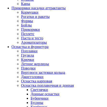
Каны
Прикормки насадки аттрактанты
Кормушки
Рогатки и ракеты
Формы
Бойлы
Прикормки
Пеллетс
Паста и тесто
Ароматизаторы
Оснастка и фурнитура
Поплавки
Грузила
Крючки
Летние жерлицы
Поводки
Вертлюги застежки кольца
Джигголовки
Оснастка карповая
Оснастка поплавочная и донная
Светлячки
Донные оснастки
Бубенчики
Бусины
Кембрики