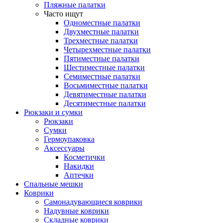
Пляжные палатки
Часто ищут
Одноместные палатки
Двухместные палатки
Трехместные палатки
Четырехместные палатки
Пятиместные палатки
Шестиместные палатки
Семиместные палатки
Восьмиместные палатки
Девятиместные палатки
Десятиместные палатки
Рюкзаки и сумки
Рюкзаки
Сумки
Гермоупаковка
Аксессуары
Косметички
Накидки
Аптечки
Спальные мешки
Коврики
Самонадувающиеся коврики
Надувные коврики
Складные коврики