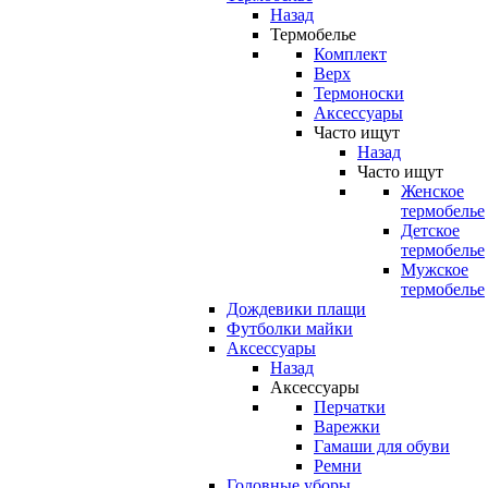
Назад
Термобелье
Комплект
Верх
Термоноски
Аксессуары
Часто ищут
Назад
Часто ищут
Женское
термобелье
Детское
термобелье
Мужское
термобелье
Дождевики плащи
Футболки майки
Аксессуары
Назад
Аксессуары
Перчатки
Варежки
Гамаши для обуви
Ремни
Головные уборы