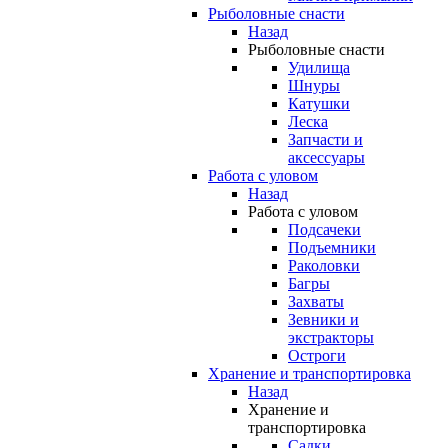
Рыболовные снасти
Назад
Рыболовные снасти
Удилища
Шнуры
Катушки
Леска
Запчасти и
аксессуары
Работа с уловом
Назад
Работа с уловом
Подсачеки
Подъемники
Раколовки
Багры
Захваты
Зевники и
экстракторы
Остроги
Хранение и транспортировка
Назад
Хранение и
транспортировка
Садки