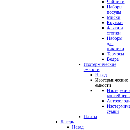
Чайники
Наборы
посуды
Миски
Кружки
Фляги и
стопки
Наборы
для
пикника
Термосы
Ведра
Изотермические
емкости
Назад
Изотермические
емкости
Изотермич
контейнер
Автохолод
Изотермич
сумки
Плиты
Лагерь
Назад