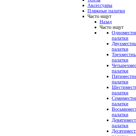
Аксессуары
Пляжные палатки
Часто ищут
Назад
Часто ищут
Одноместн
палатки
Двухместн
палатки
Трехместн
палатки
Четырехме
палатки
Пятиместн
палатки
Шестимест
палатки
Семиместн
палатки
Восьмимес
палатки
Девятимес
палатки
Десятимес