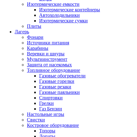
Изотермические емкости
Изотермические контейнеры
Автохолодильники
Изотермические сумки
Плиты
Лагерь
Фонари
Источники питания
Карабины
Веревки и шнуры
Мультиинструмент
Защита от насекомых
Топливное оборудование
Газовые обогреватели
Газовые горелки
Газовые резаки
Газовые паяльники
Спиртовки
Грелки
Газ Бензин
Настольные игры
Свистки
Костровое оборудование
Топоры
Лопаты