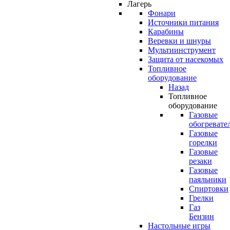
Лагерь
Фонари
Источники питания
Карабины
Веревки и шнуры
Мультиинструмент
Защита от насекомых
Топливное
оборудование
Назад
Топливное
оборудование
Газовые
обогревате
Газовые
горелки
Газовые
резаки
Газовые
паяльники
Спиртовки
Грелки
Газ
Бензин
Настольные игры