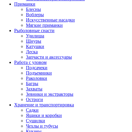
Приманки
Блесны
Воблеры
Искусственные насадки
Мягкие приманки
Рыболовные снасти
Удилища
Шнуры
Катушки
Леска
Запчасти и аксессуары
Работа с уловом
Подсачеки
Подъемники
Раколовки
Багры
Захваты
Зевники и экстракторы
Остроги
Хранение и транспортировка
Садки
Ящики и коробки
Сушилки
Чехлы и тубусы
Куканы