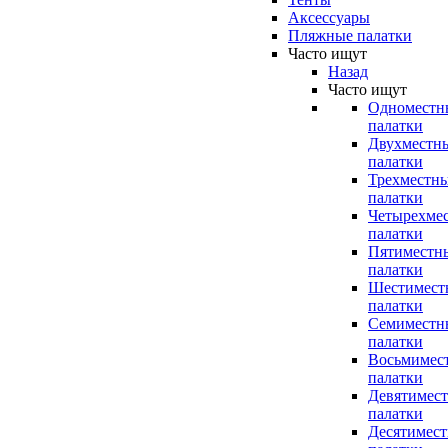
Аксессуары
Пляжные палатки
Часто ищут
Назад
Часто ищут
Одноместн
палатки
Двухместн
палатки
Трехместн
палатки
Четырехме
палатки
Пятиместн
палатки
Шестимест
палатки
Семиместн
палатки
Восьмимес
палатки
Девятимес
палатки
Десятимес