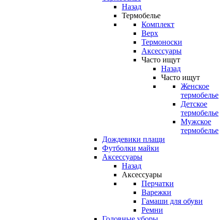
Назад
Термобелье
Комплект
Верх
Термоноски
Аксессуары
Часто ищут
Назад
Часто ищут
Женское
термобелье
Детское
термобелье
Мужское
термобелье
Дождевики плащи
Футболки майки
Аксессуары
Назад
Аксессуары
Перчатки
Варежки
Гамаши для обуви
Ремни
Головные уборы