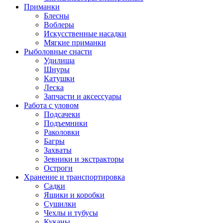
Приманки
Блесны
Воблеры
Искусственные насадки
Мягкие приманки
Рыболовные снасти
Удилища
Шнуры
Катушки
Леска
Запчасти и аксессуары
Работа с уловом
Подсачеки
Подъемники
Раколовки
Багры
Захваты
Зевники и экстракторы
Остроги
Хранение и транспортировка
Садки
Ящики и коробки
Сушилки
Чехлы и тубусы
Куканы