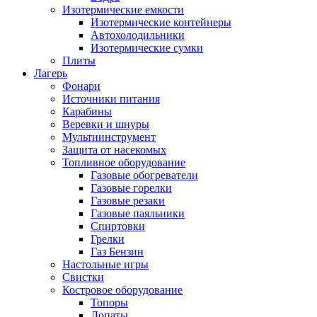
Изотермические емкости
Изотермические контейнеры
Автохолодильники
Изотермические сумки
Плиты
Лагерь
Фонари
Источники питания
Карабины
Веревки и шнуры
Мультиинструмент
Защита от насекомых
Топливное оборудование
Газовые обогреватели
Газовые горелки
Газовые резаки
Газовые паяльники
Спиртовки
Грелки
Газ Бензин
Настольные игры
Свистки
Костровое оборудование
Топоры
Лопаты