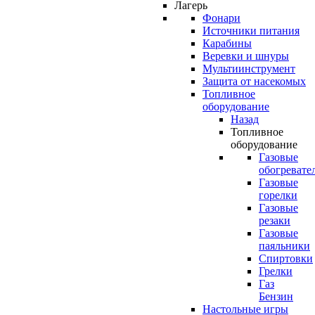
Лагерь
Фонари
Источники питания
Карабины
Веревки и шнуры
Мультиинструмент
Защита от насекомых
Топливное
оборудование
Назад
Топливное
оборудование
Газовые
обогревате
Газовые
горелки
Газовые
резаки
Газовые
паяльники
Спиртовки
Грелки
Газ
Бензин
Настольные игры