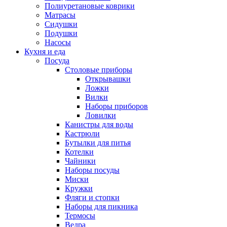
Полиуретановые коврики
Матрасы
Сидушки
Подушки
Насосы
Кухня и еда
Посуда
Столовые приборы
Открывашки
Ложки
Вилки
Наборы приборов
Ловилки
Канистры для воды
Кастрюли
Бутылки для питья
Котелки
Чайники
Наборы посуды
Миски
Кружки
Фляги и стопки
Наборы для пикника
Термосы
Ведра