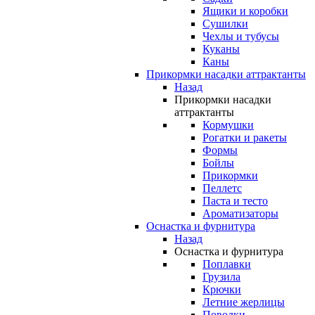
Ящики и коробки
Сушилки
Чехлы и тубусы
Куканы
Каны
Прикормки насадки аттрактанты
Назад
Прикормки насадки
аттрактанты
Кормушки
Рогатки и ракеты
Формы
Бойлы
Прикормки
Пеллетс
Паста и тесто
Ароматизаторы
Оснастка и фурнитура
Назад
Оснастка и фурнитура
Поплавки
Грузила
Крючки
Летние жерлицы
Поводки