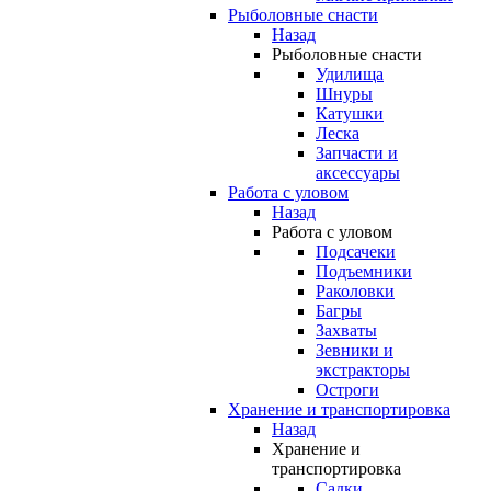
Рыболовные снасти
Назад
Рыболовные снасти
Удилища
Шнуры
Катушки
Леска
Запчасти и
аксессуары
Работа с уловом
Назад
Работа с уловом
Подсачеки
Подъемники
Раколовки
Багры
Захваты
Зевники и
экстракторы
Остроги
Хранение и транспортировка
Назад
Хранение и
транспортировка
Садки