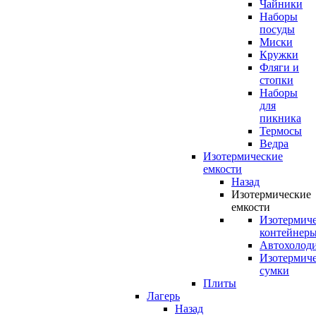
Чайники
Наборы
посуды
Миски
Кружки
Фляги и
стопки
Наборы
для
пикника
Термосы
Ведра
Изотермические
емкости
Назад
Изотермические
емкости
Изотермич
контейнер
Автохолод
Изотермич
сумки
Плиты
Лагерь
Назад