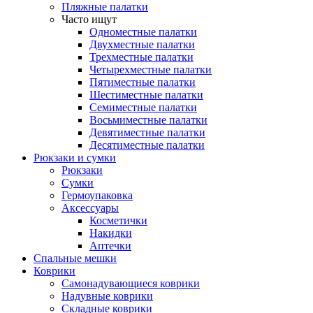
Пляжные палатки
Часто ищут
Одноместные палатки
Двухместные палатки
Трехместные палатки
Четырехместные палатки
Пятиместные палатки
Шестиместные палатки
Семиместные палатки
Восьмиместные палатки
Девятиместные палатки
Десятиместные палатки
Рюкзаки и сумки
Рюкзаки
Сумки
Гермоупаковка
Аксессуары
Косметички
Накидки
Аптечки
Спальные мешки
Коврики
Самонадувающиеся коврики
Надувные коврики
Складные коврики