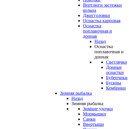
Вертлюги застежки
кольца
Джигголовки
Оснастка карповая
Оснастка
поплавочная и
донная
Назад
Оснастка
поплавочная и
донная
Светлячки
Донные
оснастки
Бубенчики
Бусины
Кембрики
Зимняя рыбалка
Назад
Зимняя рыбалка
Зимние удочки
Мормышки
Санки
Ввертыши