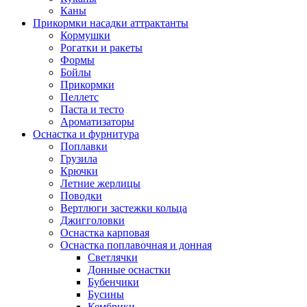
Каны
Прикормки насадки аттрактанты
Кормушки
Рогатки и ракеты
Формы
Бойлы
Прикормки
Пеллетс
Паста и тесто
Ароматизаторы
Оснастка и фурнитура
Поплавки
Грузила
Крючки
Летние жерлицы
Поводки
Вертлюги застежки кольца
Джигголовки
Оснастка карповая
Оснастка поплавочная и донная
Светлячки
Донные оснастки
Бубенчики
Бусины
Кембрики