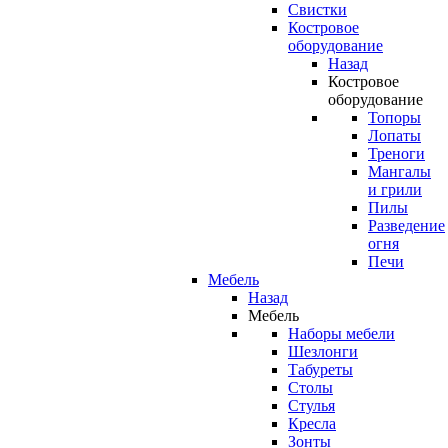
Свистки
Костровое
оборудование
Назад
Костровое
оборудование
Топоры
Лопаты
Треноги
Мангалы
и грили
Пилы
Разведение
огня
Печи
Мебель
Назад
Мебель
Наборы мебели
Шезлонги
Табуреты
Столы
Стулья
Кресла
Зонты