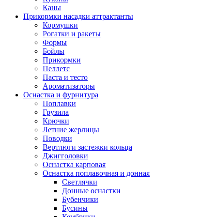
Каны
Прикормки насадки аттрактанты
Кормушки
Рогатки и ракеты
Формы
Бойлы
Прикормки
Пеллетс
Паста и тесто
Ароматизаторы
Оснастка и фурнитура
Поплавки
Грузила
Крючки
Летние жерлицы
Поводки
Вертлюги застежки кольца
Джигголовки
Оснастка карповая
Оснастка поплавочная и донная
Светлячки
Донные оснастки
Бубенчики
Бусины
Кембрики