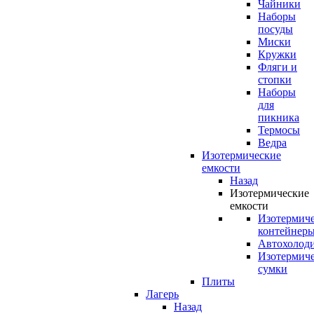
Чайники
Наборы
посуды
Миски
Кружки
Фляги и
стопки
Наборы
для
пикника
Термосы
Ведра
Изотермические
емкости
Назад
Изотермические
емкости
Изотермич
контейнер
Автохолод
Изотермич
сумки
Плиты
Лагерь
Назад