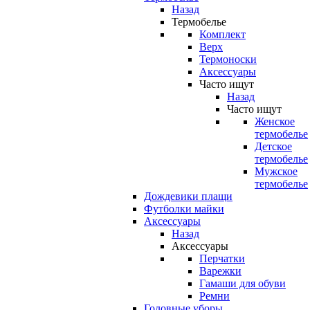
Назад
Термобелье
Комплект
Верх
Термоноски
Аксессуары
Часто ищут
Назад
Часто ищут
Женское
термобелье
Детское
термобелье
Мужское
термобелье
Дождевики плащи
Футболки майки
Аксессуары
Назад
Аксессуары
Перчатки
Варежки
Гамаши для обуви
Ремни
Головные уборы