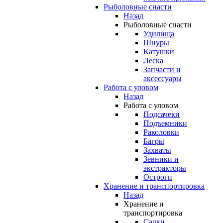
Рыболовные снасти
Назад
Рыболовные снасти
Удилища
Шнуры
Катушки
Леска
Запчасти и
аксессуары
Работа с уловом
Назад
Работа с уловом
Подсачеки
Подъемники
Раколовки
Багры
Захваты
Зевники и
экстракторы
Остроги
Хранение и транспортировка
Назад
Хранение и
транспортировка
Садки