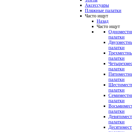
Аксессуары
Пляжные палатки
Часто ищут
Назад
Часто ищут
Одноместн
палатки
Двухместн
палатки
Трехместн
палатки
Четырехме
палатки
Пятиместн
палатки
Шестимест
палатки
Семиместн
палатки
Восьмимес
палатки
Девятимес
палатки
Десятимес