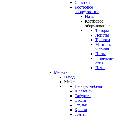
Свистки
Костровое
оборудование
Назад
Костровое
оборудование
Топоры
Лопаты
Треноги
Мангалы
и грили
Пилы
Разведение
огня
Печи
Мебель
Назад
Мебель
Наборы мебели
Шезлонги
Табуреты
Столы
Стулья
Кресла
Зонты