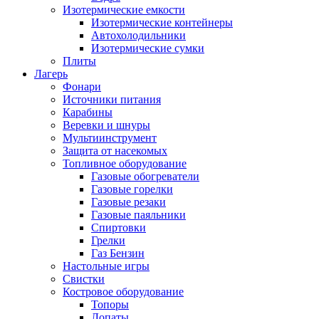
Изотермические емкости
Изотермические контейнеры
Автохолодильники
Изотермические сумки
Плиты
Лагерь
Фонари
Источники питания
Карабины
Веревки и шнуры
Мультиинструмент
Защита от насекомых
Топливное оборудование
Газовые обогреватели
Газовые горелки
Газовые резаки
Газовые паяльники
Спиртовки
Грелки
Газ Бензин
Настольные игры
Свистки
Костровое оборудование
Топоры
Лопаты