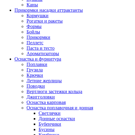
Каны
Прикормки насадки аттрактанты
Кормушки
Рогатки и ракеты
Формы
Бойлы
Прикормки
Пеллетс
Паста и тесто
Ароматизаторы
Оснастка и фурнитура
Поплавки
Грузила
Крючки
Летние жерлицы
Поводки
Вертлюги застежки кольца
Джигголовки
Оснастка карповая
Оснастка поплавочная и донная
Светлячки
Донные оснастки
Бубенчики
Бусины
Кембрики