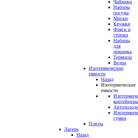
Чайники
Наборы
посуды
Миски
Кружки
Фляги и
стопки
Наборы
для
пикника
Термосы
Ведра
Изотермические
емкости
Назад
Изотермические
емкости
Изотермич
контейнер
Автохолод
Изотермич
сумки
Плиты
Лагерь
Назад