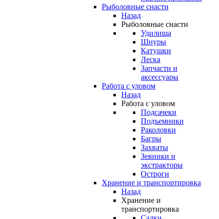
Рыболовные снасти
Назад
Рыболовные снасти
Удилища
Шнуры
Катушки
Леска
Запчасти и
аксессуары
Работа с уловом
Назад
Работа с уловом
Подсачеки
Подъемники
Раколовки
Багры
Захваты
Зевники и
экстракторы
Остроги
Хранение и транспортировка
Назад
Хранение и
транспортировка
Садки