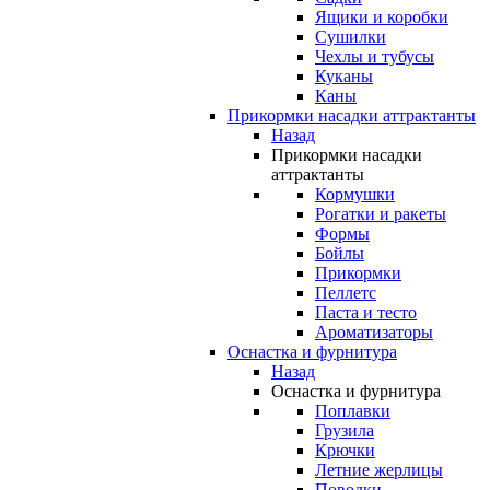
Ящики и коробки
Сушилки
Чехлы и тубусы
Куканы
Каны
Прикормки насадки аттрактанты
Назад
Прикормки насадки
аттрактанты
Кормушки
Рогатки и ракеты
Формы
Бойлы
Прикормки
Пеллетс
Паста и тесто
Ароматизаторы
Оснастка и фурнитура
Назад
Оснастка и фурнитура
Поплавки
Грузила
Крючки
Летние жерлицы
Поводки