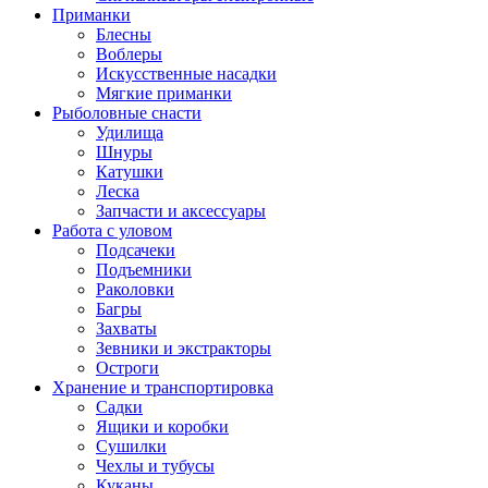
Приманки
Блесны
Воблеры
Искусственные насадки
Мягкие приманки
Рыболовные снасти
Удилища
Шнуры
Катушки
Леска
Запчасти и аксессуары
Работа с уловом
Подсачеки
Подъемники
Раколовки
Багры
Захваты
Зевники и экстракторы
Остроги
Хранение и транспортировка
Садки
Ящики и коробки
Сушилки
Чехлы и тубусы
Куканы