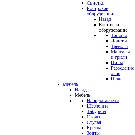
Свистки
Костровое
оборудование
Назад
Костровое
оборудование
Топоры
Лопаты
Треноги
Мангалы
и грили
Пилы
Разведение
огня
Печи
Мебель
Назад
Мебель
Наборы мебели
Шезлонги
Табуреты
Столы
Стулья
Кресла
Зонты