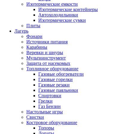
Изотермические емкости
Изотермические контейнеры
Автохолодильники
Изотермические сумки
Плиты
Лагерь
Фонари
Источники питания
Карабины
Веревки и шнуры
Мультиинструмент
Защита от насекомых
Топливное оборудование
Газовые обогреватели
Газовые горелки
Газовые резаки
Газовые паяльники
Спиртовки
Грелки
Газ Бензин
Настольные игры
Свистки
Костровое оборудование
Топоры
Лопаты