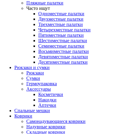
Пляжные палатки
Часто ищут
Одноместные палатки
Двухместные палатки
Трехместные палатки
Четырехместные палатки
Пятиместные палатки
Шестиместные палатки
Семиместные палатки
Восьмиместные палатки
Девятиместные палатки
Десятиместные палатки
Рюкзаки и сумки
Рюкзаки
Сумки
Гермоупаковка
Аксессуары
Косметички
Накидки
Аптечки
Спальные мешки
Коврики
Самонадувающиеся коврики
Надувные коврики
Складные коврики