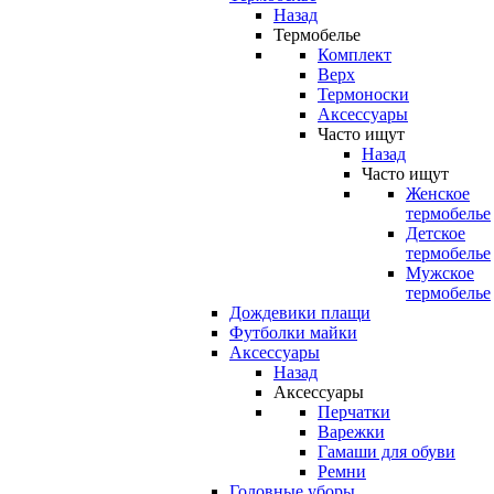
Назад
Термобелье
Комплект
Верх
Термоноски
Аксессуары
Часто ищут
Назад
Часто ищут
Женское
термобелье
Детское
термобелье
Мужское
термобелье
Дождевики плащи
Футболки майки
Аксессуары
Назад
Аксессуары
Перчатки
Варежки
Гамаши для обуви
Ремни
Головные уборы