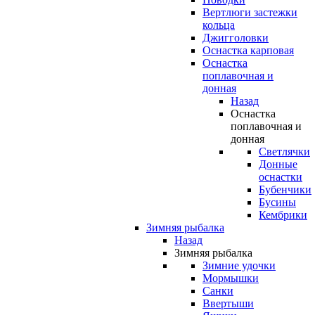
Вертлюги застежки
кольца
Джигголовки
Оснастка карповая
Оснастка
поплавочная и
донная
Назад
Оснастка
поплавочная и
донная
Светлячки
Донные
оснастки
Бубенчики
Бусины
Кембрики
Зимняя рыбалка
Назад
Зимняя рыбалка
Зимние удочки
Мормышки
Санки
Ввертыши