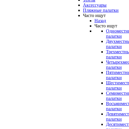
Аксессуары
Пляжные палатки
Часто ищут
Назад
Часто ищут
Одноместн
палатки
Двухместн
палатки
Трехместн
палатки
Четырехме
палатки
Пятиместн
палатки
Шестимест
палатки
Семиместн
палатки
Восьмимес
палатки
Девятимес
палатки
Десятимес