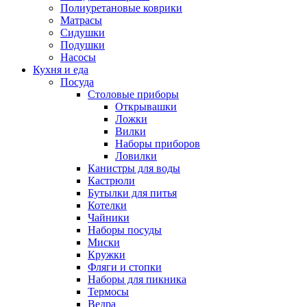
Полиуретановые коврики
Матрасы
Сидушки
Подушки
Насосы
Кухня и еда
Посуда
Столовые приборы
Открывашки
Ложки
Вилки
Наборы приборов
Ловилки
Канистры для воды
Кастрюли
Бутылки для питья
Котелки
Чайники
Наборы посуды
Миски
Кружки
Фляги и стопки
Наборы для пикника
Термосы
Ведра