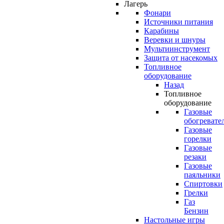
Лагерь
Фонари
Источники питания
Карабины
Веревки и шнуры
Мультиинструмент
Защита от насекомых
Топливное
оборудование
Назад
Топливное
оборудование
Газовые
обогревате
Газовые
горелки
Газовые
резаки
Газовые
паяльники
Спиртовки
Грелки
Газ
Бензин
Настольные игры