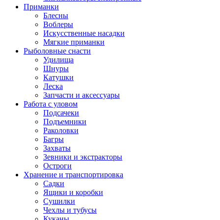
Приманки
Блесны
Воблеры
Искусственные насадки
Мягкие приманки
Рыболовные снасти
Удилища
Шнуры
Катушки
Леска
Запчасти и аксессуары
Работа с уловом
Подсачеки
Подъемники
Раколовки
Багры
Захваты
Зевники и экстракторы
Остроги
Хранение и транспортировка
Садки
Ящики и коробки
Сушилки
Чехлы и тубусы
Куканы