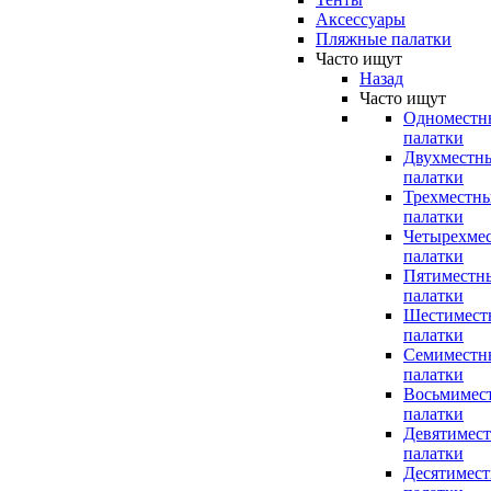
Аксессуары
Пляжные палатки
Часто ищут
Назад
Часто ищут
Одноместн
палатки
Двухместн
палатки
Трехместн
палатки
Четырехме
палатки
Пятиместн
палатки
Шестимест
палатки
Семиместн
палатки
Восьмимес
палатки
Девятимес
палатки
Десятимес