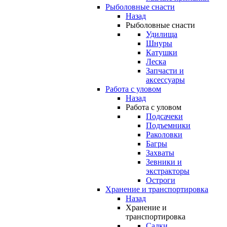
Рыболовные снасти
Назад
Рыболовные снасти
Удилища
Шнуры
Катушки
Леска
Запчасти и
аксессуары
Работа с уловом
Назад
Работа с уловом
Подсачеки
Подъемники
Раколовки
Багры
Захваты
Зевники и
экстракторы
Остроги
Хранение и транспортировка
Назад
Хранение и
транспортировка
Садки