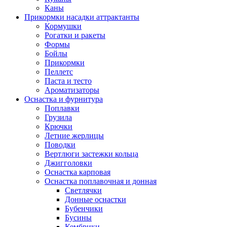
Каны
Прикормки насадки аттрактанты
Кормушки
Рогатки и ракеты
Формы
Бойлы
Прикормки
Пеллетс
Паста и тесто
Ароматизаторы
Оснастка и фурнитура
Поплавки
Грузила
Крючки
Летние жерлицы
Поводки
Вертлюги застежки кольца
Джигголовки
Оснастка карповая
Оснастка поплавочная и донная
Светлячки
Донные оснастки
Бубенчики
Бусины
Кембрики