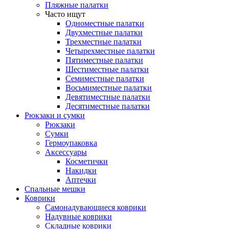
Пляжные палатки
Часто ищут
Одноместные палатки
Двухместные палатки
Трехместные палатки
Четырехместные палатки
Пятиместные палатки
Шестиместные палатки
Семиместные палатки
Восьмиместные палатки
Девятиместные палатки
Десятиместные палатки
Рюкзаки и сумки
Рюкзаки
Сумки
Гермоупаковка
Аксессуары
Косметички
Накидки
Аптечки
Спальные мешки
Коврики
Самонадувающиеся коврики
Надувные коврики
Складные коврики