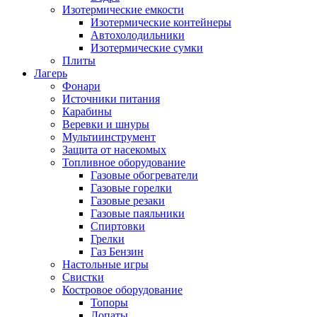
Изотермические емкости
Изотермические контейнеры
Автохолодильники
Изотермические сумки
Плиты
Лагерь
Фонари
Источники питания
Карабины
Веревки и шнуры
Мультиинструмент
Защита от насекомых
Топливное оборудование
Газовые обогреватели
Газовые горелки
Газовые резаки
Газовые паяльники
Спиртовки
Грелки
Газ Бензин
Настольные игры
Свистки
Костровое оборудование
Топоры
Лопаты