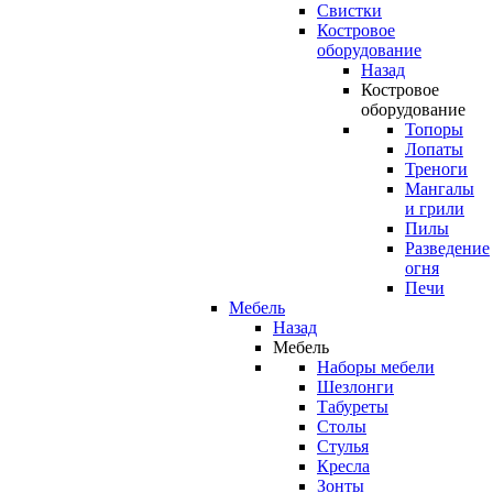
Свистки
Костровое
оборудование
Назад
Костровое
оборудование
Топоры
Лопаты
Треноги
Мангалы
и грили
Пилы
Разведение
огня
Печи
Мебель
Назад
Мебель
Наборы мебели
Шезлонги
Табуреты
Столы
Стулья
Кресла
Зонты