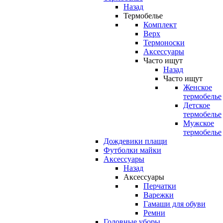
Назад
Термобелье
Комплект
Верх
Термоноски
Аксессуары
Часто ищут
Назад
Часто ищут
Женское
термобелье
Детское
термобелье
Мужское
термобелье
Дождевики плащи
Футболки майки
Аксессуары
Назад
Аксессуары
Перчатки
Варежки
Гамаши для обуви
Ремни
Головные уборы