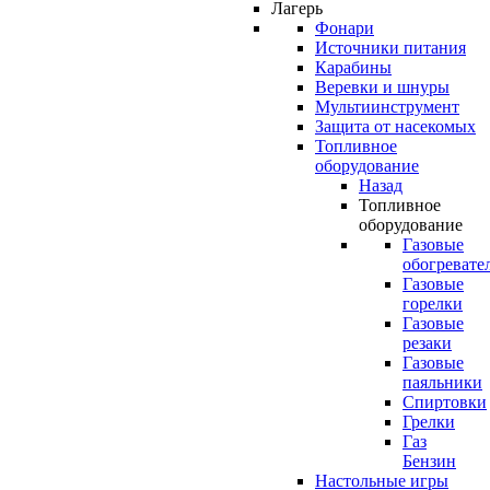
Лагерь
Фонари
Источники питания
Карабины
Веревки и шнуры
Мультиинструмент
Защита от насекомых
Топливное
оборудование
Назад
Топливное
оборудование
Газовые
обогревате
Газовые
горелки
Газовые
резаки
Газовые
паяльники
Спиртовки
Грелки
Газ
Бензин
Настольные игры