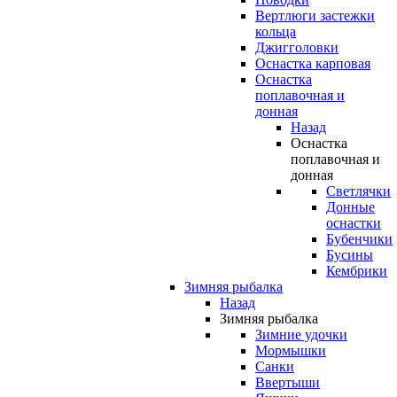
Вертлюги застежки
кольца
Джигголовки
Оснастка карповая
Оснастка
поплавочная и
донная
Назад
Оснастка
поплавочная и
донная
Светлячки
Донные
оснастки
Бубенчики
Бусины
Кембрики
Зимняя рыбалка
Назад
Зимняя рыбалка
Зимние удочки
Мормышки
Санки
Ввертыши