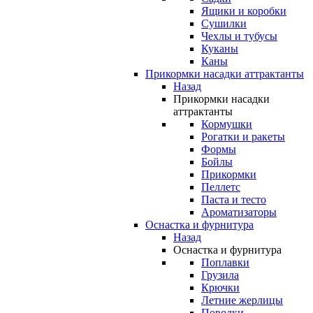
Ящики и коробки
Сушилки
Чехлы и тубусы
Куканы
Каны
Прикормки насадки аттрактанты
Назад
Прикормки насадки
аттрактанты
Кормушки
Рогатки и ракеты
Формы
Бойлы
Прикормки
Пеллетс
Паста и тесто
Ароматизаторы
Оснастка и фурнитура
Назад
Оснастка и фурнитура
Поплавки
Грузила
Крючки
Летние жерлицы
Поводки