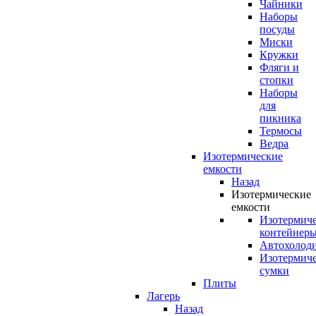
Чайники
Наборы
посуды
Миски
Кружки
Фляги и
стопки
Наборы
для
пикника
Термосы
Ведра
Изотермические
емкости
Назад
Изотермические
емкости
Изотермич
контейнер
Автохолод
Изотермич
сумки
Плиты
Лагерь
Назад