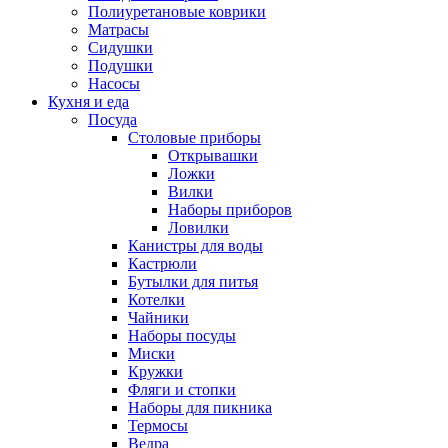
Полиуретановые коврики
Матрасы
Сидушки
Подушки
Насосы
Кухня и еда
Посуда
Столовые приборы
Открывашки
Ложки
Вилки
Наборы приборов
Ловилки
Канистры для воды
Кастрюли
Бутылки для питья
Котелки
Чайники
Наборы посуды
Миски
Кружки
Фляги и стопки
Наборы для пикника
Термосы
Ведра