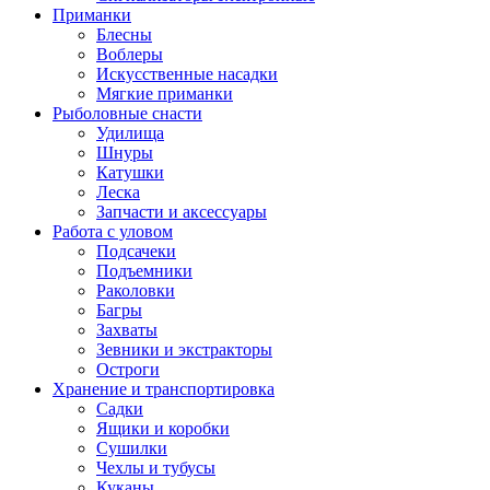
Приманки
Блесны
Воблеры
Искусственные насадки
Мягкие приманки
Рыболовные снасти
Удилища
Шнуры
Катушки
Леска
Запчасти и аксессуары
Работа с уловом
Подсачеки
Подъемники
Раколовки
Багры
Захваты
Зевники и экстракторы
Остроги
Хранение и транспортировка
Садки
Ящики и коробки
Сушилки
Чехлы и тубусы
Куканы