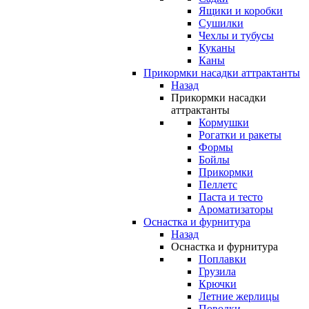
Ящики и коробки
Сушилки
Чехлы и тубусы
Куканы
Каны
Прикормки насадки аттрактанты
Назад
Прикормки насадки
аттрактанты
Кормушки
Рогатки и ракеты
Формы
Бойлы
Прикормки
Пеллетс
Паста и тесто
Ароматизаторы
Оснастка и фурнитура
Назад
Оснастка и фурнитура
Поплавки
Грузила
Крючки
Летние жерлицы
Поводки