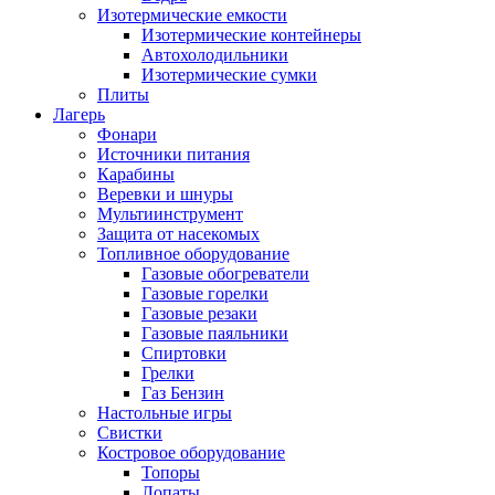
Изотермические емкости
Изотермические контейнеры
Автохолодильники
Изотермические сумки
Плиты
Лагерь
Фонари
Источники питания
Карабины
Веревки и шнуры
Мультиинструмент
Защита от насекомых
Топливное оборудование
Газовые обогреватели
Газовые горелки
Газовые резаки
Газовые паяльники
Спиртовки
Грелки
Газ Бензин
Настольные игры
Свистки
Костровое оборудование
Топоры
Лопаты