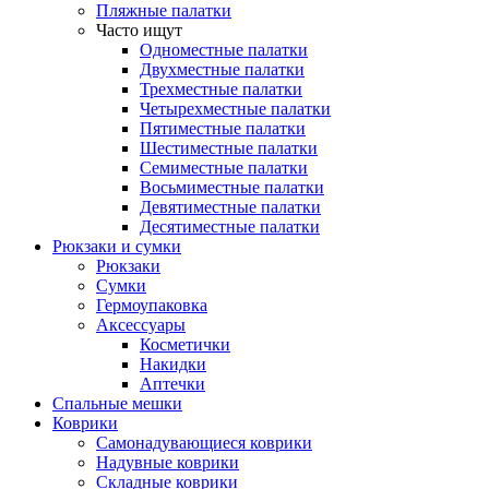
Пляжные палатки
Часто ищут
Одноместные палатки
Двухместные палатки
Трехместные палатки
Четырехместные палатки
Пятиместные палатки
Шестиместные палатки
Семиместные палатки
Восьмиместные палатки
Девятиместные палатки
Десятиместные палатки
Рюкзаки и сумки
Рюкзаки
Сумки
Гермоупаковка
Аксессуары
Косметички
Накидки
Аптечки
Спальные мешки
Коврики
Самонадувающиеся коврики
Надувные коврики
Складные коврики