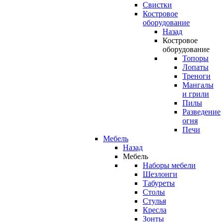
Свистки
Костровое
оборудование
Назад
Костровое
оборудование
Топоры
Лопаты
Треноги
Мангалы
и грили
Пилы
Разведение
огня
Печи
Мебель
Назад
Мебель
Наборы мебели
Шезлонги
Табуреты
Столы
Стулья
Кресла
Зонты