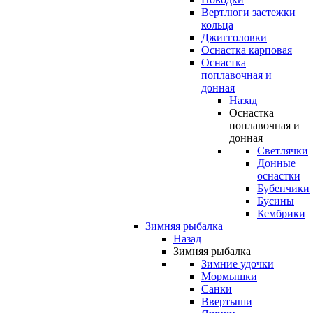
Вертлюги застежки
кольца
Джигголовки
Оснастка карповая
Оснастка
поплавочная и
донная
Назад
Оснастка
поплавочная и
донная
Светлячки
Донные
оснастки
Бубенчики
Бусины
Кембрики
Зимняя рыбалка
Назад
Зимняя рыбалка
Зимние удочки
Мормышки
Санки
Ввертыши