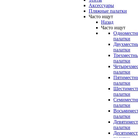
Аксессуары
Пляжные палатки
Часто ищут
Назад
Часто ищут
Одноместн
палатки
Двухместн
палатки
Трехместн
палатки
Четырехме
палатки
Пятиместн
палатки
Шестимест
палатки
Семиместн
палатки
Восьмимес
палатки
Девятимес
палатки
Десятимес