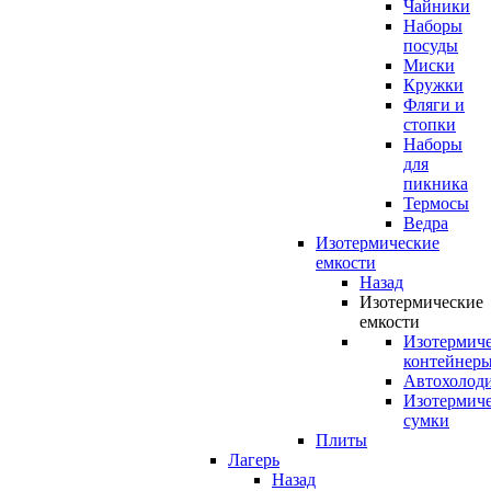
Чайники
Наборы
посуды
Миски
Кружки
Фляги и
стопки
Наборы
для
пикника
Термосы
Ведра
Изотермические
емкости
Назад
Изотермические
емкости
Изотермич
контейнер
Автохолод
Изотермич
сумки
Плиты
Лагерь
Назад