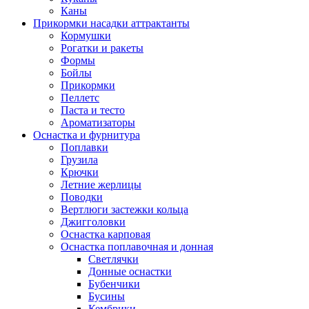
Каны
Прикормки насадки аттрактанты
Кормушки
Рогатки и ракеты
Формы
Бойлы
Прикормки
Пеллетс
Паста и тесто
Ароматизаторы
Оснастка и фурнитура
Поплавки
Грузила
Крючки
Летние жерлицы
Поводки
Вертлюги застежки кольца
Джигголовки
Оснастка карповая
Оснастка поплавочная и донная
Светлячки
Донные оснастки
Бубенчики
Бусины
Кембрики