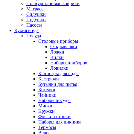
Полиуретановые коврики
Матрасы
Сидушки
Подушки
Насосы
Кухня и еда
Посуда
Столовые приборы
Открывашки
Ложки
Вилки
Наборы приборов
Ловилки
Канистры для воды
Кастрюли
Бутылки для питья
Котелки
Чайники
Наборы посуды
Миски
Кружки
Фляги и стопки
Наборы для пикника
Термосы
Ведра