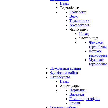
Назад
Термобелье
Комплект
Верх
Термоноски
Аксессуары
Часто ищут
Назад
Часто ищут
Женское
термобелье
Детское
термобелье
Мужское
термобелье
Дождевики плащи
Футболки майки
Аксессуары
Назад
Аксессуары
Перчатки
Варежки
Гамаши для обуви
Ремни
Головные уборы