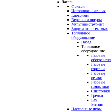
Лагерь
Фонари
Источники питания
Карабины
Веревки и шнуры
Мультиинструмент
Защита от насекомых
Топливное
оборудование
Назад
Топливное
оборудование
Газовые
обогревате
Газовые
горелки
Газовые
резаки
Газовые
паяльники
Спиртовки
Грелки
Газ
Бензин
Настольные игры