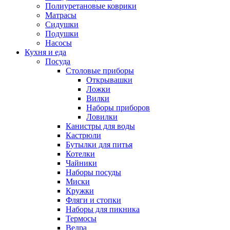
Полиуретановые коврики
Матрасы
Сидушки
Подушки
Насосы
Кухня и еда
Посуда
Столовые приборы
Открывашки
Ложки
Вилки
Наборы приборов
Ловилки
Канистры для воды
Кастрюли
Бутылки для питья
Котелки
Чайники
Наборы посуды
Миски
Кружки
Фляги и стопки
Наборы для пикника
Термосы
Ведра