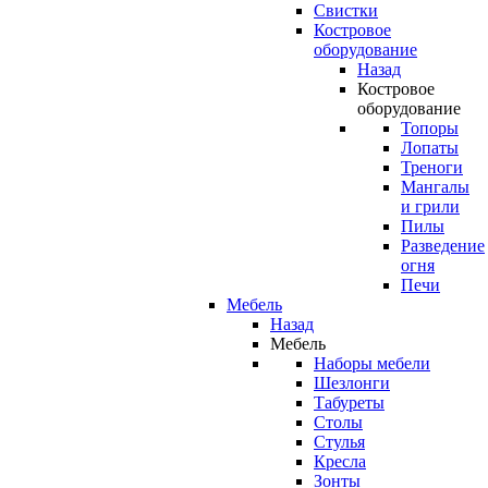
Свистки
Костровое
оборудование
Назад
Костровое
оборудование
Топоры
Лопаты
Треноги
Мангалы
и грили
Пилы
Разведение
огня
Печи
Мебель
Назад
Мебель
Наборы мебели
Шезлонги
Табуреты
Столы
Стулья
Кресла
Зонты