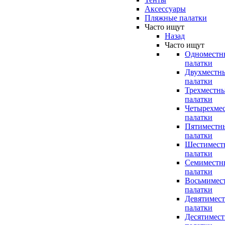
Аксессуары
Пляжные палатки
Часто ищут
Назад
Часто ищут
Одноместн
палатки
Двухместн
палатки
Трехместн
палатки
Четырехме
палатки
Пятиместн
палатки
Шестимест
палатки
Семиместн
палатки
Восьмимес
палатки
Девятимес
палатки
Десятимес