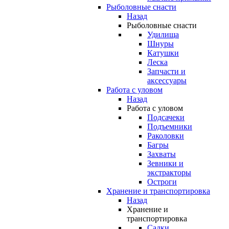
Рыболовные снасти
Назад
Рыболовные снасти
Удилища
Шнуры
Катушки
Леска
Запчасти и
аксессуары
Работа с уловом
Назад
Работа с уловом
Подсачеки
Подъемники
Раколовки
Багры
Захваты
Зевники и
экстракторы
Остроги
Хранение и транспортировка
Назад
Хранение и
транспортировка
Садки