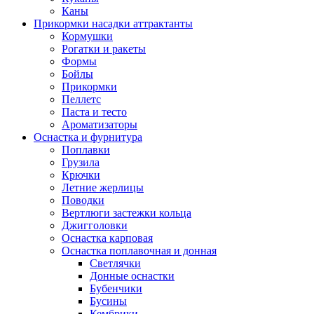
Каны
Прикормки насадки аттрактанты
Кормушки
Рогатки и ракеты
Формы
Бойлы
Прикормки
Пеллетс
Паста и тесто
Ароматизаторы
Оснастка и фурнитура
Поплавки
Грузила
Крючки
Летние жерлицы
Поводки
Вертлюги застежки кольца
Джигголовки
Оснастка карповая
Оснастка поплавочная и донная
Светлячки
Донные оснастки
Бубенчики
Бусины
Кембрики