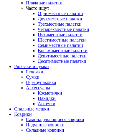
Пляжные палатки
Часто ищут
Одноместные палатки
Двухместные палатки
Трехместные палатки
Четырехместные палатки
Пятиместные палатки
Шестиместные палатки
Семиместные палатки
Восьмиместные палатки
Девятиместные палатки
Десятиместные палатки
Рюкзаки и сумки
Рюкзаки
Сумки
Гермоупаковка
Аксессуары
Косметички
Накидки
Аптечки
Спальные мешки
Коврики
Самонадувающиеся коврики
Надувные коврики
Складные коврики