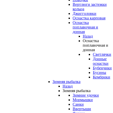
Вертлюги застежки
кольца
Джигголовки
Оснастка карповая
Оснастка
поплавочная и
донная
Назад
Оснастка
поплавочная и
донная
Светлячки
Донные
оснастки
Бубенчики
Бусины
Кембрики
Зимняя рыбалка
Назад
Зимняя рыбалка
Зимние удочки
Мормышки
Санки
Ввертыши