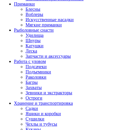
Приманки
Блесны
Воблеры
Искусственные насадки
Мягкие приманки
Рыболовные снасти
Удилища
Шнуры
Катушки
Леска
Запчасти и аксессуары
Работа с уловом
Подсачеки
Подъемники
Раколовки
Багры
Захваты
Зевники и экстракторы
Остроги
Хранение и транспортировка
Садки
Ящики и коробки
Сушилки
Чехлы и тубусы
Куканы