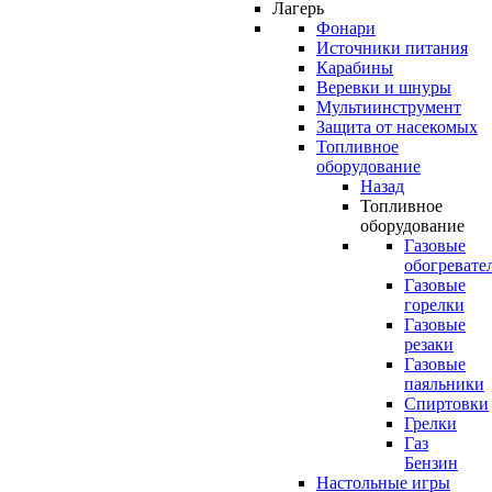
Лагерь
Фонари
Источники питания
Карабины
Веревки и шнуры
Мультиинструмент
Защита от насекомых
Топливное
оборудование
Назад
Топливное
оборудование
Газовые
обогревате
Газовые
горелки
Газовые
резаки
Газовые
паяльники
Спиртовки
Грелки
Газ
Бензин
Настольные игры