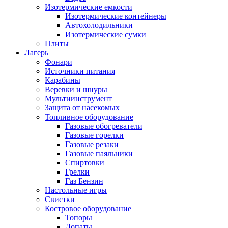
Изотермические емкости
Изотермические контейнеры
Автохолодильники
Изотермические сумки
Плиты
Лагерь
Фонари
Источники питания
Карабины
Веревки и шнуры
Мультиинструмент
Защита от насекомых
Топливное оборудование
Газовые обогреватели
Газовые горелки
Газовые резаки
Газовые паяльники
Спиртовки
Грелки
Газ Бензин
Настольные игры
Свистки
Костровое оборудование
Топоры
Лопаты