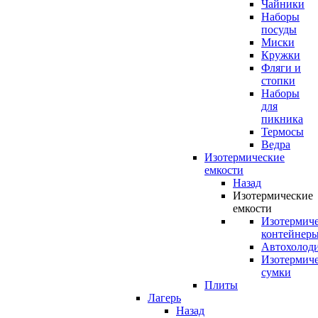
Чайники
Наборы
посуды
Миски
Кружки
Фляги и
стопки
Наборы
для
пикника
Термосы
Ведра
Изотермические
емкости
Назад
Изотермические
емкости
Изотермич
контейнер
Автохолод
Изотермич
сумки
Плиты
Лагерь
Назад