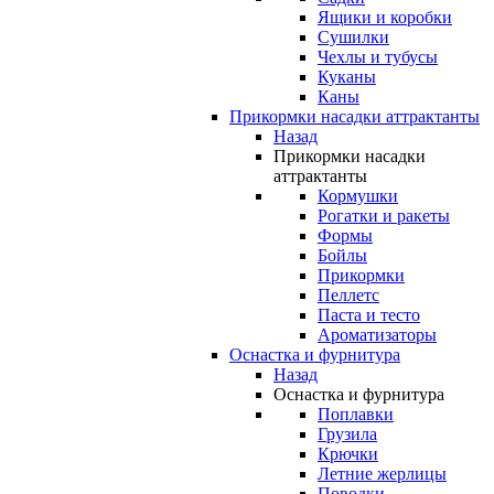
Ящики и коробки
Сушилки
Чехлы и тубусы
Куканы
Каны
Прикормки насадки аттрактанты
Назад
Прикормки насадки
аттрактанты
Кормушки
Рогатки и ракеты
Формы
Бойлы
Прикормки
Пеллетс
Паста и тесто
Ароматизаторы
Оснастка и фурнитура
Назад
Оснастка и фурнитура
Поплавки
Грузила
Крючки
Летние жерлицы
Поводки