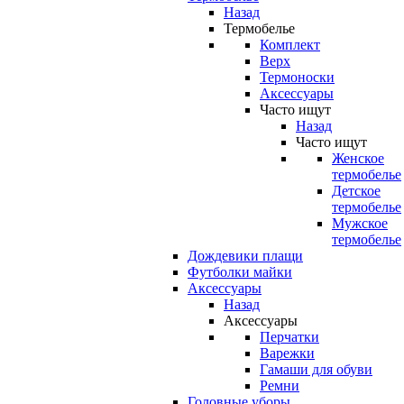
Назад
Термобелье
Комплект
Верх
Термоноски
Аксессуары
Часто ищут
Назад
Часто ищут
Женское
термобелье
Детское
термобелье
Мужское
термобелье
Дождевики плащи
Футболки майки
Аксессуары
Назад
Аксессуары
Перчатки
Варежки
Гамаши для обуви
Ремни
Головные уборы