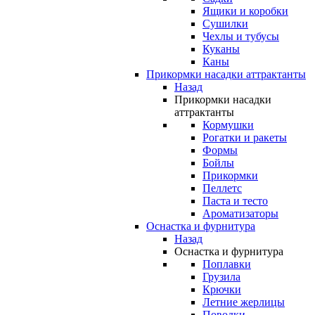
Ящики и коробки
Сушилки
Чехлы и тубусы
Куканы
Каны
Прикормки насадки аттрактанты
Назад
Прикормки насадки
аттрактанты
Кормушки
Рогатки и ракеты
Формы
Бойлы
Прикормки
Пеллетс
Паста и тесто
Ароматизаторы
Оснастка и фурнитура
Назад
Оснастка и фурнитура
Поплавки
Грузила
Крючки
Летние жерлицы
Поводки