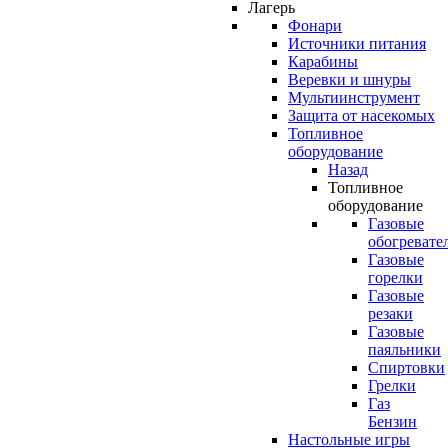
Лагерь
Фонари
Источники питания
Карабины
Веревки и шнуры
Мультиинструмент
Защита от насекомых
Топливное
оборудование
Назад
Топливное
оборудование
Газовые
обогревате
Газовые
горелки
Газовые
резаки
Газовые
паяльники
Спиртовки
Грелки
Газ
Бензин
Настольные игры