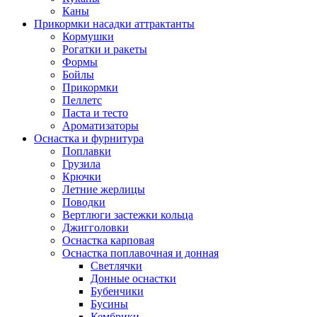
Каны
Прикормки насадки аттрактанты
Кормушки
Рогатки и ракеты
Формы
Бойлы
Прикормки
Пеллетс
Паста и тесто
Ароматизаторы
Оснастка и фурнитура
Поплавки
Грузила
Крючки
Летние жерлицы
Поводки
Вертлюги застежки кольца
Джигголовки
Оснастка карповая
Оснастка поплавочная и донная
Светлячки
Донные оснастки
Бубенчики
Бусины
Кембрики