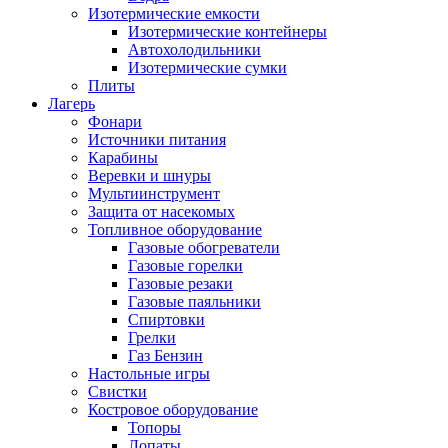
Изотермические емкости
Изотермические контейнеры
Автохолодильники
Изотермические сумки
Плиты
Лагерь
Фонари
Источники питания
Карабины
Веревки и шнуры
Мультиинструмент
Защита от насекомых
Топливное оборудование
Газовые обогреватели
Газовые горелки
Газовые резаки
Газовые паяльники
Спиртовки
Грелки
Газ Бензин
Настольные игры
Свистки
Костровое оборудование
Топоры
Лопаты