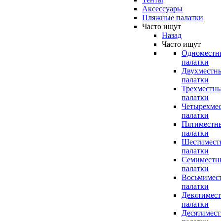
Аксессуары
Пляжные палатки
Часто ищут
Назад
Часто ищут
Одноместн
палатки
Двухместн
палатки
Трехместн
палатки
Четырехме
палатки
Пятиместн
палатки
Шестимест
палатки
Семиместн
палатки
Восьмимес
палатки
Девятимес
палатки
Десятимес