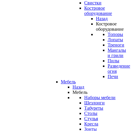
Свистки
Костровое
оборудование
Назад
Костровое
оборудование
Топоры
Лопаты
Треноги
Мангалы
и грили
Пилы
Разведение
огня
Печи
Мебель
Назад
Мебель
Наборы мебели
Шезлонги
Табуреты
Столы
Стулья
Кресла
Зонты