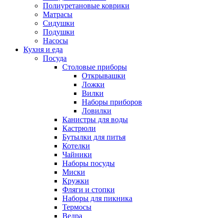
Полиуретановые коврики
Матрасы
Сидушки
Подушки
Насосы
Кухня и еда
Посуда
Столовые приборы
Открывашки
Ложки
Вилки
Наборы приборов
Ловилки
Канистры для воды
Кастрюли
Бутылки для питья
Котелки
Чайники
Наборы посуды
Миски
Кружки
Фляги и стопки
Наборы для пикника
Термосы
Ведра