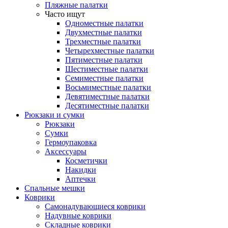
Пляжные палатки
Часто ищут
Одноместные палатки
Двухместные палатки
Трехместные палатки
Четырехместные палатки
Пятиместные палатки
Шестиместные палатки
Семиместные палатки
Восьмиместные палатки
Девятиместные палатки
Десятиместные палатки
Рюкзаки и сумки
Рюкзаки
Сумки
Гермоупаковка
Аксессуары
Косметички
Накидки
Аптечки
Спальные мешки
Коврики
Самонадувающиеся коврики
Надувные коврики
Складные коврики