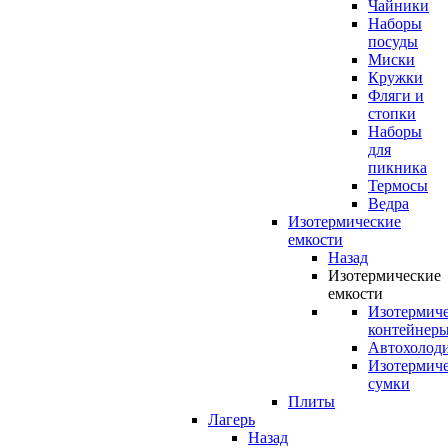
Чайники
Наборы
посуды
Миски
Кружки
Фляги и
стопки
Наборы
для
пикника
Термосы
Ведра
Изотермические
емкости
Назад
Изотермические
емкости
Изотермич
контейнер
Автохолод
Изотермич
сумки
Плиты
Лагерь
Назад