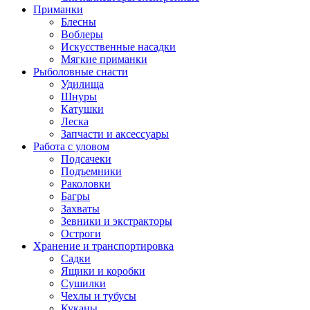
Приманки
Блесны
Воблеры
Искусственные насадки
Мягкие приманки
Рыболовные снасти
Удилища
Шнуры
Катушки
Леска
Запчасти и аксессуары
Работа с уловом
Подсачеки
Подъемники
Раколовки
Багры
Захваты
Зевники и экстракторы
Остроги
Хранение и транспортировка
Садки
Ящики и коробки
Сушилки
Чехлы и тубусы
Куканы