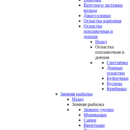
Вертлюги застежки
кольца
Джигголовки
Оснастка карповая
Оснастка
поплавочная и
донная
Назад
Оснастка
поплавочная и
донная
Светлячки
Донные
оснастки
Бубенчики
Бусины
Кембрики
Зимняя рыбалка
Назад
Зимняя рыбалка
Зимние удочки
Мормышки
Санки
Ввертыши