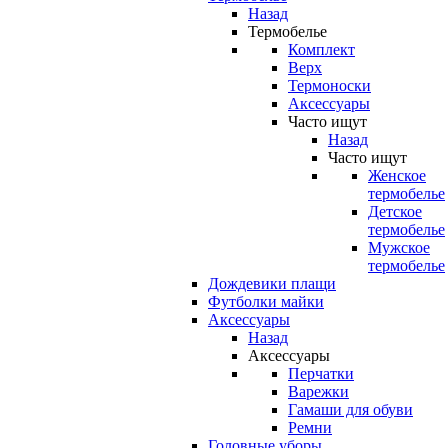
Назад
Термобелье
Комплект
Верх
Термоноски
Аксессуары
Часто ищут
Назад
Часто ищут
Женское
термобелье
Детское
термобелье
Мужское
термобелье
Дождевики плащи
Футболки майки
Аксессуары
Назад
Аксессуары
Перчатки
Варежки
Гамаши для обуви
Ремни
Головные уборы