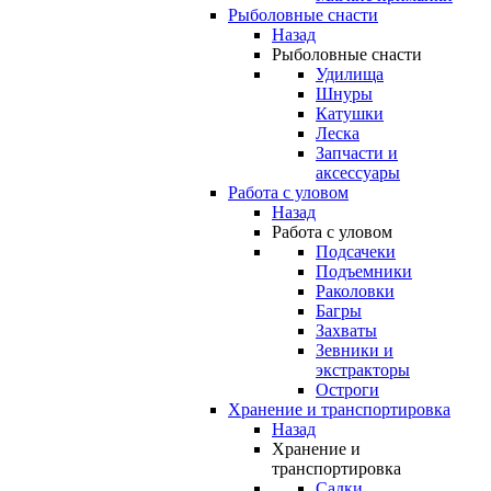
Рыболовные снасти
Назад
Рыболовные снасти
Удилища
Шнуры
Катушки
Леска
Запчасти и
аксессуары
Работа с уловом
Назад
Работа с уловом
Подсачеки
Подъемники
Раколовки
Багры
Захваты
Зевники и
экстракторы
Остроги
Хранение и транспортировка
Назад
Хранение и
транспортировка
Садки