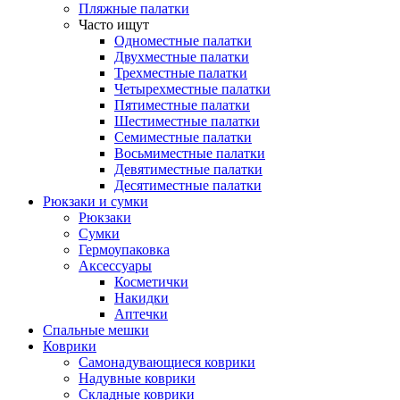
Пляжные палатки
Часто ищут
Одноместные палатки
Двухместные палатки
Трехместные палатки
Четырехместные палатки
Пятиместные палатки
Шестиместные палатки
Семиместные палатки
Восьмиместные палатки
Девятиместные палатки
Десятиместные палатки
Рюкзаки и сумки
Рюкзаки
Сумки
Гермоупаковка
Аксессуары
Косметички
Накидки
Аптечки
Спальные мешки
Коврики
Самонадувающиеся коврики
Надувные коврики
Складные коврики