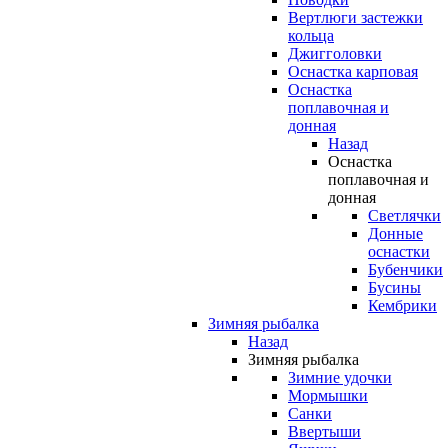
Вертлюги застежки
кольца
Джигголовки
Оснастка карповая
Оснастка
поплавочная и
донная
Назад
Оснастка
поплавочная и
донная
Светлячки
Донные
оснастки
Бубенчики
Бусины
Кембрики
Зимняя рыбалка
Назад
Зимняя рыбалка
Зимние удочки
Мормышки
Санки
Ввертыши