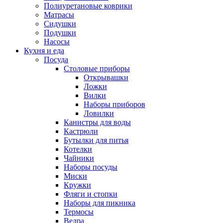
Полиуретановые коврики
Матрасы
Сидушки
Подушки
Насосы
Кухня и еда
Посуда
Столовые приборы
Открывашки
Ложки
Вилки
Наборы приборов
Ловилки
Канистры для воды
Кастрюли
Бутылки для питья
Котелки
Чайники
Наборы посуды
Миски
Кружки
Фляги и стопки
Наборы для пикника
Термосы
Ведра