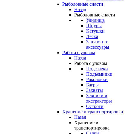
Рыболовные снасти
Назад
Рыболовные снасти
Удилища
Шнуры
Катушки
Леска
Запчасти и
аксессуары
Работа с уловом
Назад
Работа с уловом
Подсачеки
Подъемники
Раколовки
Багры
Захваты
Зевники и
экстракторы
Остроги
Хранение и транспортировка
Назад
Хранение и
транспортировка
Садки