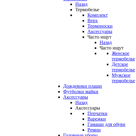
Назад
Термобелье
Комплект
Верх
Термоноски
Аксессуары
Часто ищут
Назад
Часто ищут
Женское
термобелье
Детское
термобелье
Мужское
термобелье
Дождевики плащи
Футболки майки
Аксессуары
Назад
Аксессуары
Перчатки
Варежки
Гамаши для обуви
Ремни
Головные уборы