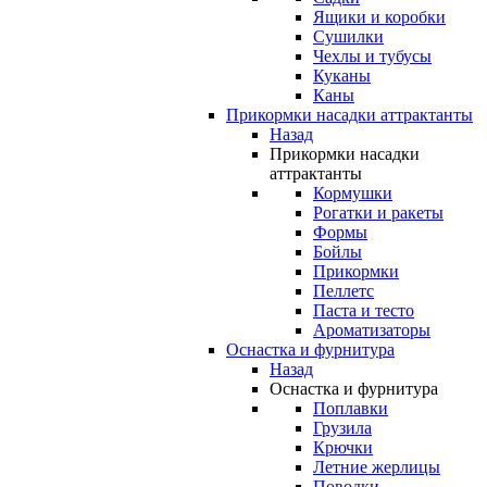
Ящики и коробки
Сушилки
Чехлы и тубусы
Куканы
Каны
Прикормки насадки аттрактанты
Назад
Прикормки насадки
аттрактанты
Кормушки
Рогатки и ракеты
Формы
Бойлы
Прикормки
Пеллетс
Паста и тесто
Ароматизаторы
Оснастка и фурнитура
Назад
Оснастка и фурнитура
Поплавки
Грузила
Крючки
Летние жерлицы
Поводки