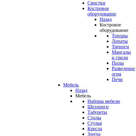
Свистки
Костровое
оборудование
Назад
Костровое
оборудование
Топоры
Лопаты
Треноги
Мангалы
и грили
Пилы
Разведение
огня
Печи
Мебель
Назад
Мебель
Наборы мебели
Шезлонги
Табуреты
Столы
Стулья
Кресла
Зонты