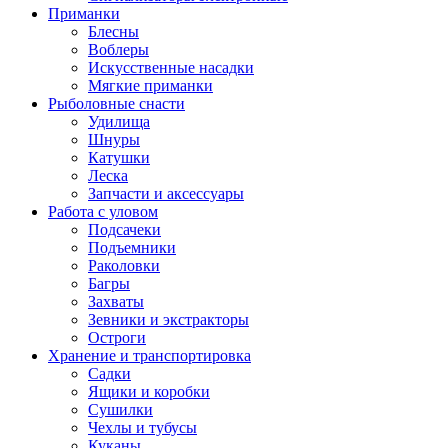
Приманки
Блесны
Воблеры
Искусственные насадки
Мягкие приманки
Рыболовные снасти
Удилища
Шнуры
Катушки
Леска
Запчасти и аксессуары
Работа с уловом
Подсачеки
Подъемники
Раколовки
Багры
Захваты
Зевники и экстракторы
Остроги
Хранение и транспортировка
Садки
Ящики и коробки
Сушилки
Чехлы и тубусы
Куканы