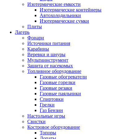
Изотермические емкости
Изотермические контейнеры
Автохолодильники
Изотермические сумки
Плиты
Лагерь
Фонари
Источники питания
Карабины
Веревки и шнуры
Мультиинструмент
Защита от насекомых
Топливное оборудование
Газовые обогреватели
Газовые горелки
Газовые резаки
Газовые паяльники
Спиртовки
Грелки
Газ Бензин
Настольные игры
Свистки
Костровое оборудование
Топоры
Лопаты