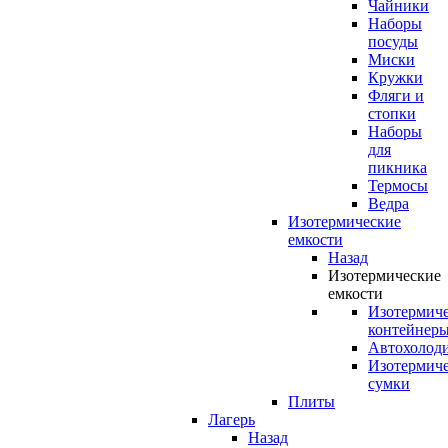
Чайники
Наборы
посуды
Миски
Кружки
Фляги и
стопки
Наборы
для
пикника
Термосы
Ведра
Изотермические
емкости
Назад
Изотермические
емкости
Изотермич
контейнер
Автохолод
Изотермич
сумки
Плиты
Лагерь
Назад