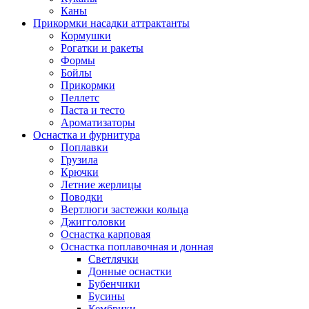
Каны
Прикормки насадки аттрактанты
Кормушки
Рогатки и ракеты
Формы
Бойлы
Прикормки
Пеллетс
Паста и тесто
Ароматизаторы
Оснастка и фурнитура
Поплавки
Грузила
Крючки
Летние жерлицы
Поводки
Вертлюги застежки кольца
Джигголовки
Оснастка карповая
Оснастка поплавочная и донная
Светлячки
Донные оснастки
Бубенчики
Бусины
Кембрики