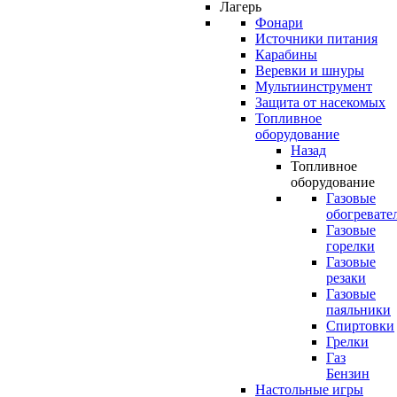
Лагерь
Фонари
Источники питания
Карабины
Веревки и шнуры
Мультиинструмент
Защита от насекомых
Топливное
оборудование
Назад
Топливное
оборудование
Газовые
обогревате
Газовые
горелки
Газовые
резаки
Газовые
паяльники
Спиртовки
Грелки
Газ
Бензин
Настольные игры