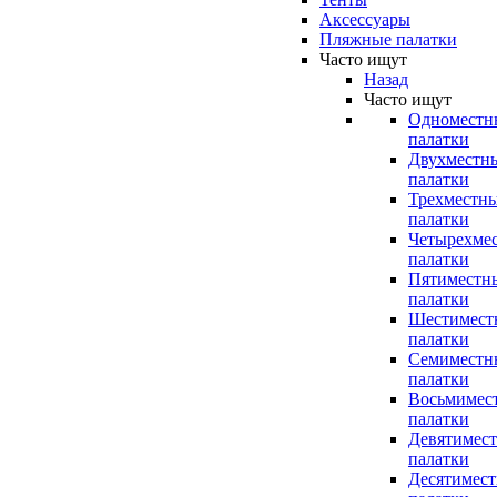
Аксессуары
Пляжные палатки
Часто ищут
Назад
Часто ищут
Одноместн
палатки
Двухместн
палатки
Трехместн
палатки
Четырехме
палатки
Пятиместн
палатки
Шестимест
палатки
Семиместн
палатки
Восьмимес
палатки
Девятимес
палатки
Десятимес