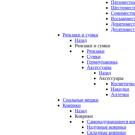
Пятиместны
Шестимест
Семиместн
Восьмимес
Девятимест
Десятимест
Рюкзаки и сумки
Назад
Рюкзаки и сумки
Рюкзаки
Сумки
Гермоупаковка
Аксессуары
Назад
Аксессуары
Косметичк
Накидки
Аптечки
Спальные мешки
Коврики
Назад
Коврики
Самонадувающиеся ко
Надувные коврики
Складные коврики