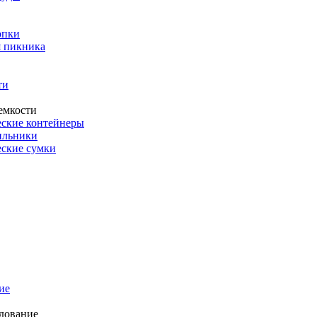
опки
 пикника
ти
емкости
ские контейнеры
ильники
ские сумки
ие
дование