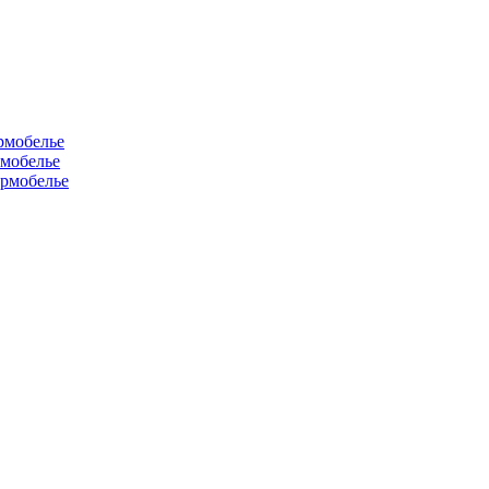
рмобелье
рмобелье
рмобелье