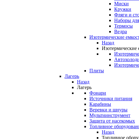
Миски
Кружки
Фляги и ст
Наборы для
Термосы
Ведра
Изотермические емкос
Назад
Изотермические 
Изотермиче
Автохолод
Изотермиче
Плиты
Лагерь
Назад
Лагерь
Фонари
Источники питания
Карабины
Веревки и шнуры
Мультиинструмент
Защита от насекомых
Топливное оборудован
Назад
Топливное обору