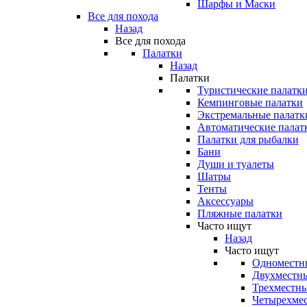
Шарфы и Маски
Все для похода
Назад
Все для похода
Палатки
Назад
Палатки
Туристические палатк
Кемпинговые палатки
Экстремальные палатк
Автоматические палат
Палатки для рыбалки
Бани
Души и туалеты
Шатры
Тенты
Аксессуары
Пляжные палатки
Часто ищут
Назад
Часто ищут
Одноместн
Двухместны
Трехместны
Четырехмес