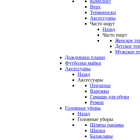
Комплект
Верх
Термоноски
Аксессуары
Часто ищут
Назад
Часто ищут
Женское те
Детское те
Мужское те
Дождевики плащи
Футболки майки
Аксессуары
Назад
Аксессуары
Перчатки
Варежки
Гамаши для обуви
Ремни
Головные уборы
Назад
Головные уборы
Шляпы панамы
Шапки
Балаклавы