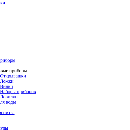
ики
приборы
овые приборы
Открывашки
Ложки
Вилки
Наборы приборов
Ловилки
ля воды
я питья
суды