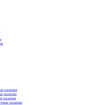
и
и
ки
ые палатки
е палатки
е палатки
тные палатки