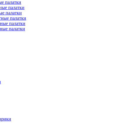
е палатки
ные палатки
ые палатки
тные палатки
ные палатки
ные палатки
и
врики