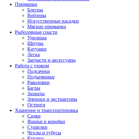
Приманки
Блесны
Воблеры
Искусственные насадки
Мягкие приманки
Рыболовные снасти
Удилища
Шнуры
Катушки
Леска
Запчасти и аксессуары
Работа с уловом
Подсачеки
Подъемники
Раколовки
Багры
Захваты
Зевники и экстракторы
Остроги
Хранение и транспортировка
Садки
Ящики и коробки
Сушилки
Чехлы и тубусы
Куканы