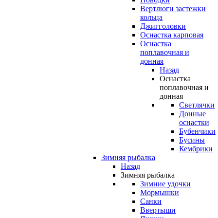
Вертлюги застежки
кольца
Джигголовки
Оснастка карповая
Оснастка
поплавочная и
донная
Назад
Оснастка
поплавочная и
донная
Светлячки
Донные
оснастки
Бубенчики
Бусины
Кембрики
Зимняя рыбалка
Назад
Зимняя рыбалка
Зимние удочки
Мормышки
Санки
Ввертыши