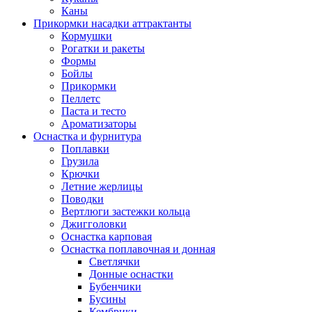
Каны
Прикормки насадки аттрактанты
Кормушки
Рогатки и ракеты
Формы
Бойлы
Прикормки
Пеллетс
Паста и тесто
Ароматизаторы
Оснастка и фурнитура
Поплавки
Грузила
Крючки
Летние жерлицы
Поводки
Вертлюги застежки кольца
Джигголовки
Оснастка карповая
Оснастка поплавочная и донная
Светлячки
Донные оснастки
Бубенчики
Бусины
Кембрики