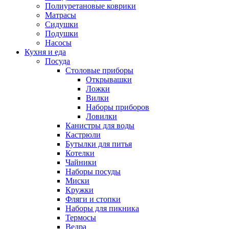
Полиуретановые коврики
Матрасы
Сидушки
Подушки
Насосы
Кухня и еда
Посуда
Столовые приборы
Открывашки
Ложки
Вилки
Наборы приборов
Ловилки
Канистры для воды
Кастрюли
Бутылки для питья
Котелки
Чайники
Наборы посуды
Миски
Кружки
Фляги и стопки
Наборы для пикника
Термосы
Ведра