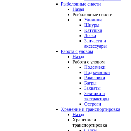
Рыболовные снасти
Назад
Рыболовные снасти
Удилища
Шнуры
Катушки
Леска
Запчасти и
аксессуары
Работа с уловом
Назад
Работа с уловом
Подсачеки
Подъемники
Раколовки
Багры
Захваты
Зевники и
экстракторы
Остроги
Хранение и транспортировка
Назад
Хранение и
транспортировка
Садки