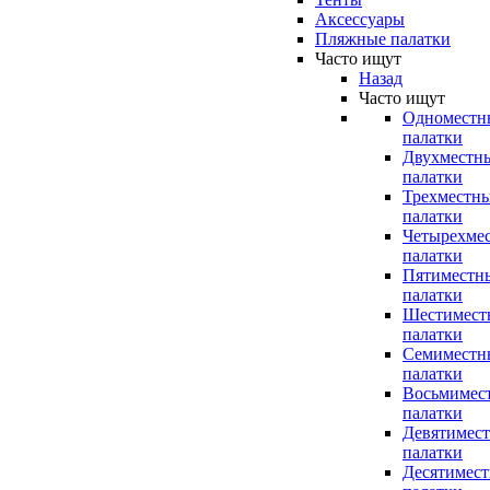
Аксессуары
Пляжные палатки
Часто ищут
Назад
Часто ищут
Одноместн
палатки
Двухместн
палатки
Трехместн
палатки
Четырехме
палатки
Пятиместн
палатки
Шестимест
палатки
Семиместн
палатки
Восьмимес
палатки
Девятимес
палатки
Десятимес