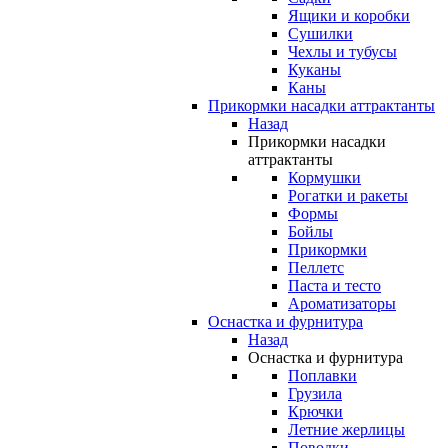
Ящики и коробки
Сушилки
Чехлы и тубусы
Куканы
Каны
Прикормки насадки аттрактанты
Назад
Прикормки насадки
аттрактанты
Кормушки
Рогатки и ракеты
Формы
Бойлы
Прикормки
Пеллетс
Паста и тесто
Ароматизаторы
Оснастка и фурнитура
Назад
Оснастка и фурнитура
Поплавки
Грузила
Крючки
Летние жерлицы
Поводки