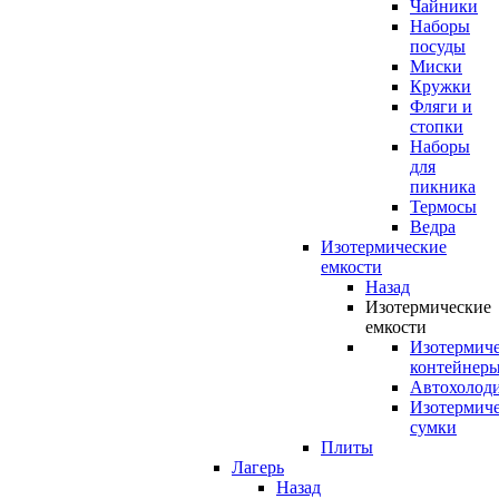
Чайники
Наборы
посуды
Миски
Кружки
Фляги и
стопки
Наборы
для
пикника
Термосы
Ведра
Изотермические
емкости
Назад
Изотермические
емкости
Изотермич
контейнер
Автохолод
Изотермич
сумки
Плиты
Лагерь
Назад