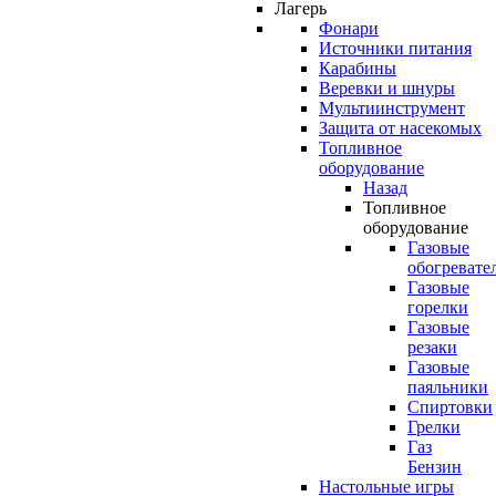
Лагерь
Фонари
Источники питания
Карабины
Веревки и шнуры
Мультиинструмент
Защита от насекомых
Топливное
оборудование
Назад
Топливное
оборудование
Газовые
обогревате
Газовые
горелки
Газовые
резаки
Газовые
паяльники
Спиртовки
Грелки
Газ
Бензин
Настольные игры