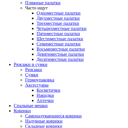
Пляжные палатки
Часто ищут
Одноместные палатки
Двухместные палатки
Трехместные палатки
Четырехместные палатки
Пятиместные палатки
Шестиместные палатки
Семиместные палатки
Восьмиместные палатки
Девятиместные палатки
Десятиместные палатки
Рюкзаки и сумки
Рюкзаки
Сумки
Гермоупаковка
Аксессуары
Косметички
Накидки
Аптечки
Спальные мешки
Коврики
Самонадувающиеся коврики
Надувные коврики
Складные коврики