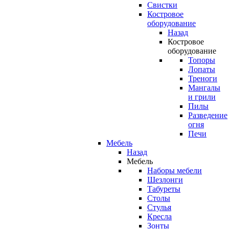
Свистки
Костровое
оборудование
Назад
Костровое
оборудование
Топоры
Лопаты
Треноги
Мангалы
и грили
Пилы
Разведение
огня
Печи
Мебель
Назад
Мебель
Наборы мебели
Шезлонги
Табуреты
Столы
Стулья
Кресла
Зонты