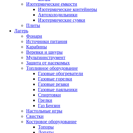
Изотермические емкости
Изотермические контейнеры
Автохолодильники
Изотермические сумки
Плиты
Лагерь
Фонари
Источники питания
Карабины
Веревки и шнуры
Мультиинструмент
Защита от насекомых
Топливное оборудование
Газовые обогреватели
Газовые горелки
Газовые резаки
Газовые паяльники
Спиртовки
Грелки
Газ Бензин
Настольные игры
Свистки
Костровое оборудование
Топоры
Лопаты