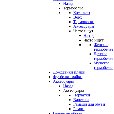
Назад
Термобелье
Комплект
Верх
Термоноски
Аксессуары
Часто ищут
Назад
Часто ищут
Женское
термобелье
Детское
термобелье
Мужское
термобелье
Дождевики плащи
Футболки майки
Аксессуары
Назад
Аксессуары
Перчатки
Варежки
Гамаши для обуви
Ремни
Головные уборы