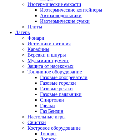
Изотермические емкости
Изотермические контейнеры
Автохолодильники
Изотермические сумки
Плиты
Лагерь
Фонари
Источники питания
Карабины
Веревки и шнуры
Мультиинструмент
Защита от насекомых
Топливное оборудование
Газовые обогреватели
Газовые горелки
Газовые резаки
Газовые паяльники
Спиртовки
Грелки
Газ Бензин
Настольные игры
Свистки
Костровое оборудование
Топоры
Лопаты