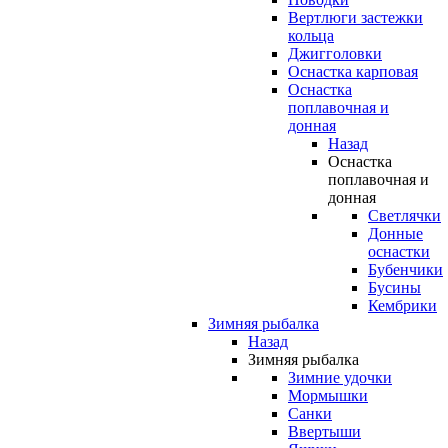
Вертлюги застежки
кольца
Джигголовки
Оснастка карповая
Оснастка
поплавочная и
донная
Назад
Оснастка
поплавочная и
донная
Светлячки
Донные
оснастки
Бубенчики
Бусины
Кембрики
Зимняя рыбалка
Назад
Зимняя рыбалка
Зимние удочки
Мормышки
Санки
Ввертыши