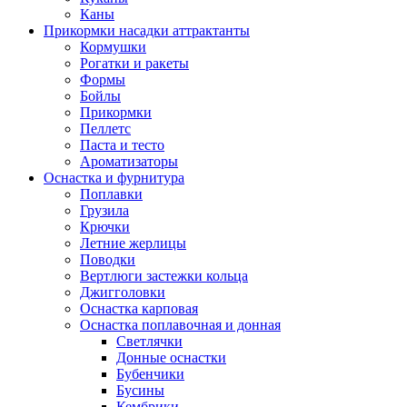
Каны
Прикормки насадки аттрактанты
Кормушки
Рогатки и ракеты
Формы
Бойлы
Прикормки
Пеллетс
Паста и тесто
Ароматизаторы
Оснастка и фурнитура
Поплавки
Грузила
Крючки
Летние жерлицы
Поводки
Вертлюги застежки кольца
Джигголовки
Оснастка карповая
Оснастка поплавочная и донная
Светлячки
Донные оснастки
Бубенчики
Бусины
Кембрики