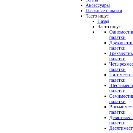
Аксессуары
Пляжные палатки
Часто ищут
Назад
Часто ищут
Одноместн
палатки
Двухместн
палатки
Трехместн
палатки
Четырехме
палатки
Пятиместн
палатки
Шестимест
палатки
Семиместн
палатки
Восьмимес
палатки
Девятимес
палатки
Десятимес