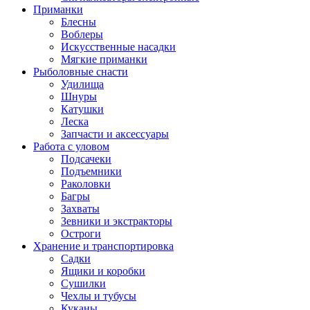
Приманки
Блесны
Воблеры
Искусственные насадки
Мягкие приманки
Рыболовные снасти
Удилища
Шнуры
Катушки
Леска
Запчасти и аксессуары
Работа с уловом
Подсачеки
Подъемники
Раколовки
Багры
Захваты
Зевники и экстракторы
Остроги
Хранение и транспортировка
Садки
Ящики и коробки
Сушилки
Чехлы и тубусы
Куканы