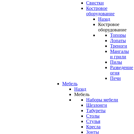
Свистки
Костровое
оборудование
Назад
Костровое
оборудование
Топоры
Лопаты
Треноги
Мангалы
и грили
Пилы
Разведение
огня
Печи
Мебель
Назад
Мебель
Наборы мебели
Шезлонги
Табуреты
Столы
Стулья
Кресла
Зонты