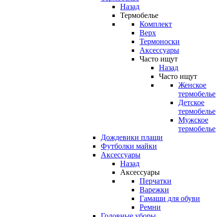
Назад
Термобелье
Комплект
Верх
Термоноски
Аксессуары
Часто ищут
Назад
Часто ищут
Женское
термобелье
Детское
термобелье
Мужское
термобелье
Дождевики плащи
Футболки майки
Аксессуары
Назад
Аксессуары
Перчатки
Варежки
Гамаши для обуви
Ремни
Головные уборы