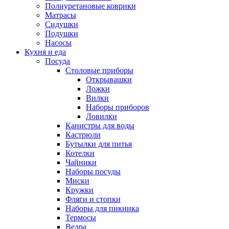
Полиуретановые коврики
Матрасы
Сидушки
Подушки
Насосы
Кухня и еда
Посуда
Столовые приборы
Открывашки
Ложки
Вилки
Наборы приборов
Ловилки
Канистры для воды
Кастрюли
Бутылки для питья
Котелки
Чайники
Наборы посуды
Миски
Кружки
Фляги и стопки
Наборы для пикника
Термосы
Ведра