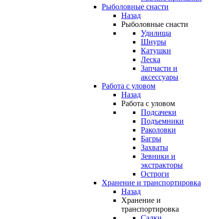
Рыболовные снасти
Назад
Рыболовные снасти
Удилища
Шнуры
Катушки
Леска
Запчасти и
аксессуары
Работа с уловом
Назад
Работа с уловом
Подсачеки
Подъемники
Раколовки
Багры
Захваты
Зевники и
экстракторы
Остроги
Хранение и транспортировка
Назад
Хранение и
транспортировка
Садки