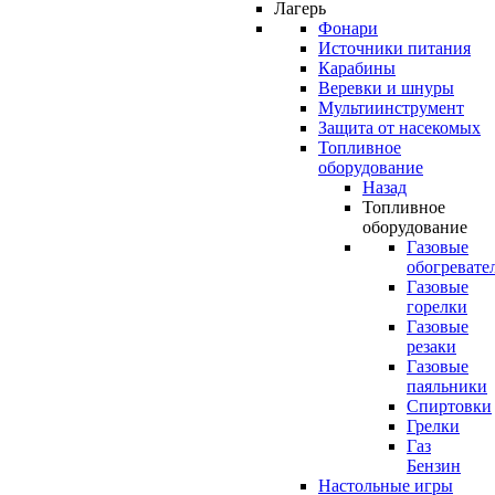
Лагерь
Фонари
Источники питания
Карабины
Веревки и шнуры
Мультиинструмент
Защита от насекомых
Топливное
оборудование
Назад
Топливное
оборудование
Газовые
обогревате
Газовые
горелки
Газовые
резаки
Газовые
паяльники
Спиртовки
Грелки
Газ
Бензин
Настольные игры