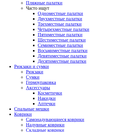
Пляжные палатки
Часто ищут
Одноместные палатки
Двухместные палатки
Трехместные палатки
Четырехместные палатки
Пятиместные палатки
Шестиместные палатки
Семиместные палатки
Восьмиместные палатки
Девятиместные палатки
Десятиместные палатки
Рюкзаки и сумки
Рюкзаки
Сумки
Гермоупаковка
Аксессуары
Косметички
Накидки
Аптечки
Спальные мешки
Коврики
Самонадувающиеся коврики
Надувные коврики
Складные коврики