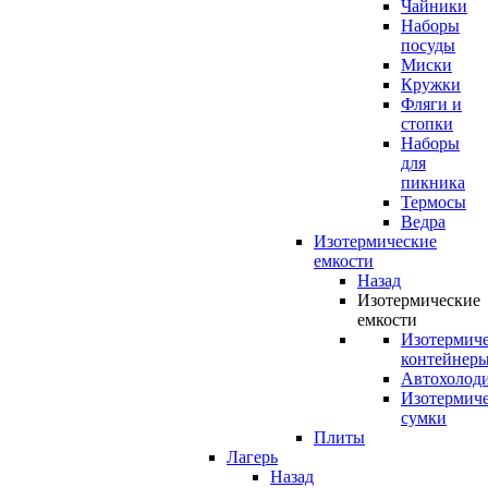
Чайники
Наборы
посуды
Миски
Кружки
Фляги и
стопки
Наборы
для
пикника
Термосы
Ведра
Изотермические
емкости
Назад
Изотермические
емкости
Изотермич
контейнер
Автохолод
Изотермич
сумки
Плиты
Лагерь
Назад