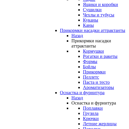
Ящики и коробки
Сушилки
Чехлы и тубусы
Куканы
Каны
Прикормки насадки аттрактанты
Назад
Прикормки насадки
аттрактанты
Кормушки
Рогатки и ракеты
Формы
Бойлы
Прикормки
Пеллетс
Паста и тесто
Ароматизаторы
Оснастка и фурнитура
Назад
Оснастка и фурнитура
Поплавки
Грузила
Крючки
Летние жерлицы
Поводки